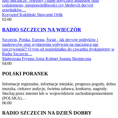
nasi Słuchacze. Telefony i maile dotyczące absurdów dnia
codziennego, niesprawiedliwości czy błędnych decyzji
urzędników…
Krzysztof Kukliński
Sławomir Orlik
02:00
RADIO SZCZECIN NA WIECZÓR
Szczecin, Polska, Europa, Świat - jak decyzje polityków i
naukowców oraz wydarzenia wpływają na otaczającą nas
rzeczywistość? O tym od poniedziałku do czwartku dyskutujemy w
Radiu Szczecin…
Małgorzata Frymus
Anna Kolmer
Joanna Skonieczna
04:00
POLSKI PORANEK
Informacje regionalne, informacje miejskie, prognoza pogody, dobra
muzyka, ciekawe audycje, świetna zabawa, konkursy, nagrody.
Słuchaj przez internet lub w województwie zachodniopomorskiem
(POLSKA)…
06:00
RADIO SZCZECIN NA DZIEŃ DOBRY