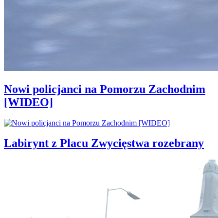
Nowi policjanci na Pomorzu Zachodnim
[WIDEO]
Labirynt z Placu Zwycięstwa rozebrany