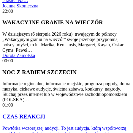
tarasie. Na…
Joanna Skonieczna
22:00
WAKACYJNE GRANIE NA WIECZÓR
W dzisiejszym (6 sierpnia 2026 roku), trwającym do północy
„Wakacyjnym graniu na wieczór” swoje przeboje przypomną
polscy artyści, m.in. Marika, Reni Jusis, Margaret, Kayah, Oskar
Cyms, Paweł…
Dorota Zamolska
00:00
NOC Z RADIEM SZCZECIN
Informacje regionalne, informacje miejskie, prognoza pogody, dobra
muzyka, ciekawe audycje, świetna zabawa, konkursy, nagrody.
Słuchaj przez internet lub w województwie zachodniopomorskiem
(POLSKA)…
01:00
CZAS REAKCJI
Powtórka wczorajszej audycji. To jest audycja, którą współtworzą