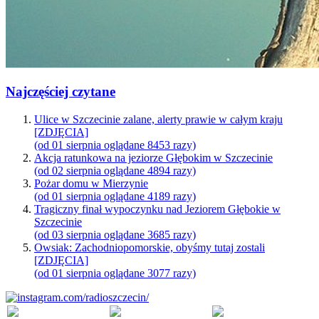
Najczęściej czytane
Ulice w Szczecinie zalane, alerty prawie w całym kraju
[ZDJĘCIA]
(od 01 sierpnia oglądane 8453 razy)
Akcja ratunkowa na jeziorze Głębokim w Szczecinie
(od 02 sierpnia oglądane 4894 razy)
Pożar domu w Mierzynie
(od 01 sierpnia oglądane 4189 razy)
Tragiczny finał wypoczynku nad Jeziorem Głębokie w
Szczecinie
(od 03 sierpnia oglądane 3685 razy)
Owsiak: Zachodniopomorskie, obyśmy tutaj zostali
[ZDJĘCIA]
(od 01 sierpnia oglądane 3077 razy)