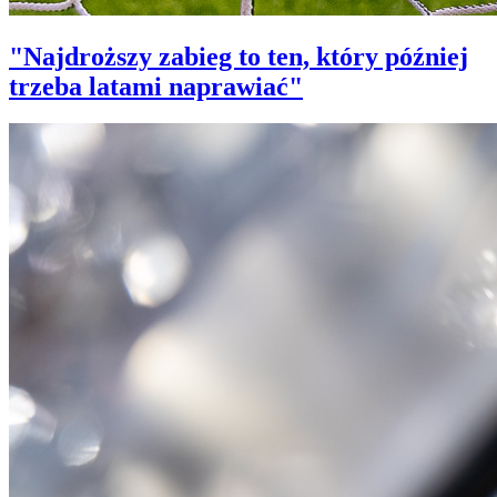
"Najdroższy zabieg to ten, który później
trzeba latami naprawiać"