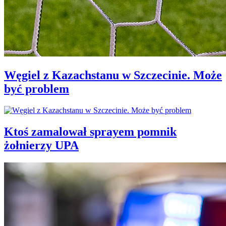
Węgiel z Kazachstanu w Szczecinie. Może
być problem
Ktoś zamalował sprayem pomnik
żołnierzy UPA