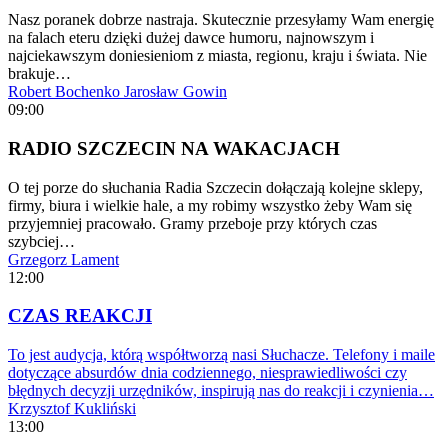
Nasz poranek dobrze nastraja. Skutecznie przesyłamy Wam energię
na falach eteru dzięki dużej dawce humoru, najnowszym i
najciekawszym doniesieniom z miasta, regionu, kraju i świata. Nie
brakuje…
Robert Bochenko
Jarosław Gowin
09:00
RADIO SZCZECIN NA WAKACJACH
O tej porze do słuchania Radia Szczecin dołączają kolejne sklepy,
firmy, biura i wielkie hale, a my robimy wszystko żeby Wam się
przyjemniej pracowało. Gramy przeboje przy których czas
szybciej…
Grzegorz Lament
12:00
CZAS REAKCJI
To jest audycja, którą współtworzą nasi Słuchacze. Telefony i maile
dotyczące absurdów dnia codziennego, niesprawiedliwości czy
błędnych decyzji urzędników, inspirują nas do reakcji i czynienia…
Krzysztof Kukliński
13:00