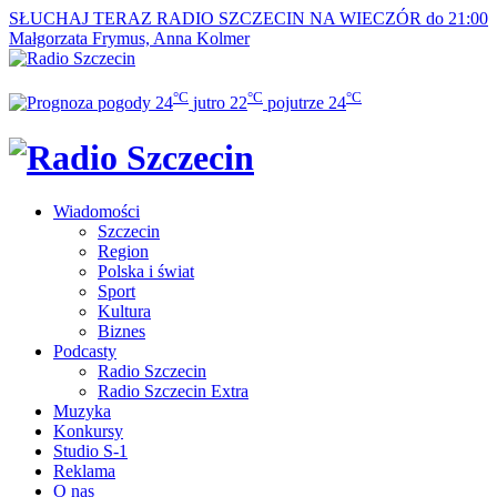
SŁUCHAJ TERAZ
RADIO SZCZECIN NA WIECZÓR do 21:00
Małgorzata Frymus, Anna Kolmer
°C
°C
°C
24
jutro
22
pojutrze
24
Wiadomości
Szczecin
Region
Polska i świat
Sport
Kultura
Biznes
Podcasty
Radio Szczecin
Radio Szczecin Extra
Muzyka
Konkursy
Studio S-1
Reklama
O nas