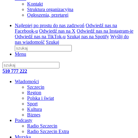
Kontakt
Struktura organizacyjna
Ogłoszenia, przetargi
Najlepiej po prostu do nas zadzwoń
Odwiedź nas na
Facebook-u
Odwiedź nas na X
Odwiedź nas na Instagram-ie
Odwiedź nas na TikTok-u
Szukaj nas na Spotify
Wyślij do
nas wiadomość
Szukaj
Menu
510 777 222
Wiadomości
Szczecin
Region
Polska i świat
Sport
Kultura
Biznes
Podcasty
Radio Szczecin
Radio Szczecin Extra
Muzyka