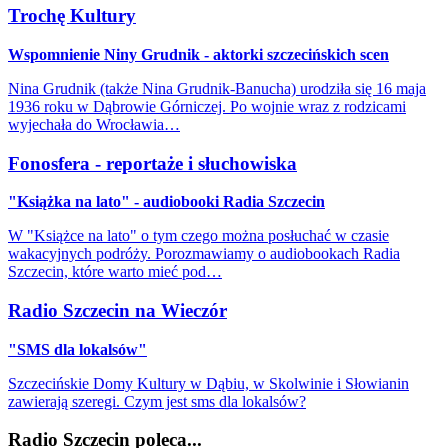
Trochę Kultury
Wspomnienie Niny Grudnik - aktorki szczecińskich scen
Nina Grudnik (także Nina Grudnik-Banucha) urodziła się 16 maja
1936 roku w Dąbrowie Górniczej. Po wojnie wraz z rodzicami
wyjechała do Wrocławia…
Fonosfera - reportaże i słuchowiska
"Książka na lato" - audiobooki Radia Szczecin
W "Książce na lato" o tym czego można posłuchać w czasie
wakacyjnych podróży. Porozmawiamy o audiobookach Radia
Szczecin, które warto mieć pod…
Radio Szczecin na Wieczór
"SMS dla lokalsów"
Szczecińskie Domy Kultury w Dąbiu, w Skolwinie i Słowianin
zawierają szeregi. Czym jest sms dla lokalsów?
Radio Szczecin poleca...