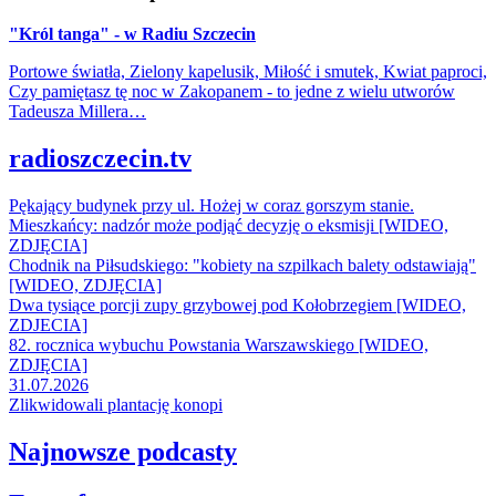
"Król tanga" - w Radiu Szczecin
Portowe światła, Zielony kapelusik, Miłość i smutek, Kwiat paproci,
Czy pamiętasz tę noc w Zakopanem - to jedne z wielu utworów
Tadeusza Millera…
radioszczecin.tv
Pękający budynek przy ul. Hożej w coraz gorszym stanie.
Mieszkańcy: nadzór może podjąć decyzję o eksmisji [WIDEO,
ZDJĘCIA]
Chodnik na Piłsudskiego: "kobiety na szpilkach balety odstawiają"
[WIDEO, ZDJĘCIA]
Dwa tysiące porcji zupy grzybowej pod Kołobrzegiem [WIDEO,
ZDJECIA]
82. rocznica wybuchu Powstania Warszawskiego [WIDEO,
ZDJĘCIA]
31.07.2026
Zlikwidowali plantację konopi
Najnowsze podcasty