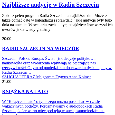
Najbliższe audycje w Radiu Szczecin
Zobacz pełen program Radia Szczecin na najbliższe dni. Możesz
także cofnąć datę w kalendarzu i sprawdzić, jakie audycje były tego
dnia na antenie. W scenariuszach audycji znajdziesz listę wszystkich
uworów jakie wtedy graliśmy!
20:00
RADIO SZCZECIN NA WIECZÓR
Szczecin, Polska, Europa, Świat - jak decyzje polityków i
naukowców oraz wydarzenia wpływają na otaczającą nas
rzeczywistość? O tym od poniedziałku do czwartku dyskutujemy w
Radiu Szczecin…
SŁUCHAJ TERAZ
Małgorzata Frymus
Anna Kolmer
21:00
KSIĄŻKA NA LATO
W "Książce na lato" o tym czego można posłuchać w czasie
wakacyjnych podróży. Porozmawiamy o audiobookach Radia
Szczecin, które warto mieć pod ręką w aucie, samochodzie i na