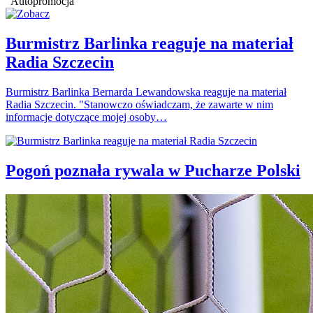
Autopromocja
Burmistrz Barlinka reaguje na materiał
Radia Szczecin
Burmistrz Barlinka Bernarda Lewandowska reaguje na materiał
Radia Szczecin. "Stanowczo oświadczam, że zawarte w nim
informacje dotyczące mojej osoby…
Pogoń poznała rywala w Pucharze Polski