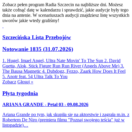
Zobacz pełen program Radia Szczecin na najbliższe dni. Możesz
także cofnąć datę w kalendarzu i sprawdzić, jakie audycje były tego
dnia na antenie. W scenariuszach audycji znajdziesz listę wszystkich
uworów jakie wtedy graliśmy!
Szczecińska Lista Przebojów
Notowanie 1835 (31.07.2026)
1. Hugel, Imael Angel, Ultra Nate
Movin' To The Sun
2. David
Guetta, Alok, Stick Figure
Run Run River (Angels Above Me)
3.
The Bausa
Magnetic
4. Dubdogz, Fezzo, Zaark
How Does It Feel
5. Anotr feat. 54 Ultra
Talk To You
Zobacz
Głosuj »
Płyta tygodnia
ARIANA GRANDE - Petal 03 - 09.08.2026
Ariana Grande po tym, jak skupiła się na aktorstwie i zagrała m.in. z
Robertem De Niro (premiera filmu "Poznaj swojego teścia" już w
listopadzie)…