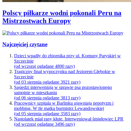
Polscy piłkarze wodni pokonali Peru na
Mistrzostwach Europy
Najczęściej czytane
Dzieci wpadły do zbiornika przy ul. Komuny Paryskiej w
Szczecinie
(od wczoraj oglądane 4890 razy)
Tragiczny finał wypoczynku nad Jeziorem Głębokie w
Szczecinie
(od 03 sierpnia oglądane 3921 razy)
Sąsiedzi interweniują w sprawie psa pozostawionego
samotnie w mieszkaniu
(od 06 sierpnia oglądane 3813 razy)
Pracownicy szpitala w Barlinku ujawniają nepotyzm i
mobbing. W tle matka burmistrz Lewandowskiej
(od 05 sierpnia oglądane 3583 razy)
Nastolatek miał rany kłute. Interweniował śmigłowiec LPR
(od wczoraj oglądane 3496 razy)