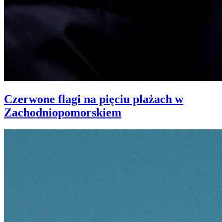
Czerwone flagi na pięciu plażach w
Zachodniopomorskiem