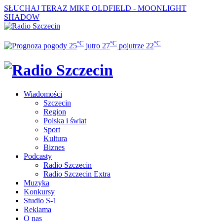
SŁUCHAJ TERAZ
MIKE OLDFIELD - MOONLIGHT
SHADOW
°C
°C
°C
25
jutro
27
pojutrze
22
Wiadomości
Szczecin
Region
Polska i świat
Sport
Kultura
Biznes
Podcasty
Radio Szczecin
Radio Szczecin Extra
Muzyka
Konkursy
Studio S-1
Reklama
O nas