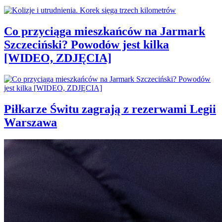
Co przyciąga mieszkańców na Jarmark
Szczeciński? Powodów jest kilka
[WIDEO, ZDJĘCIA]
Piłkarze Świtu zagrają z rezerwami Legii
Warszawa