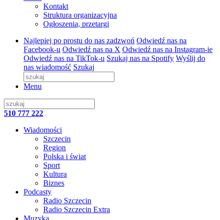
Kontakt
Struktura organizacyjna
Ogłoszenia, przetargi
Najlepiej po prostu do nas zadzwoń
Odwiedź nas na
Facebook-u
Odwiedź nas na X
Odwiedź nas na Instagram-ie
Odwiedź nas na TikTok-u
Szukaj nas na Spotify
Wyślij do
nas wiadomość
Szukaj
Menu
510 777 222
Wiadomości
Szczecin
Region
Polska i świat
Sport
Kultura
Biznes
Podcasty
Radio Szczecin
Radio Szczecin Extra
Muzyka