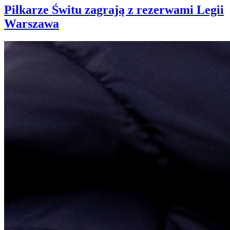
Piłkarze Świtu zagrają z rezerwami Legii
Warszawa