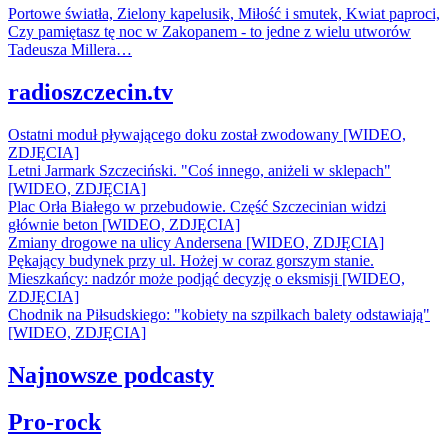
Portowe światła, Zielony kapelusik, Miłość i smutek, Kwiat paproci,
Czy pamiętasz tę noc w Zakopanem - to jedne z wielu utworów
Tadeusza Millera…
radioszczecin.tv
Ostatni moduł pływającego doku został zwodowany [WIDEO,
ZDJĘCIA]
Letni Jarmark Szczeciński. "Coś innego, aniżeli w sklepach"
[WIDEO, ZDJĘCIA]
Plac Orła Białego w przebudowie. Część Szczecinian widzi
głównie beton [WIDEO, ZDJĘCIA]
Zmiany drogowe na ulicy Andersena [WIDEO, ZDJĘCIA]
Pękający budynek przy ul. Hożej w coraz gorszym stanie.
Mieszkańcy: nadzór może podjąć decyzję o eksmisji [WIDEO,
ZDJĘCIA]
Chodnik na Piłsudskiego: "kobiety na szpilkach balety odstawiają"
[WIDEO, ZDJĘCIA]
Najnowsze podcasty
Pro-rock