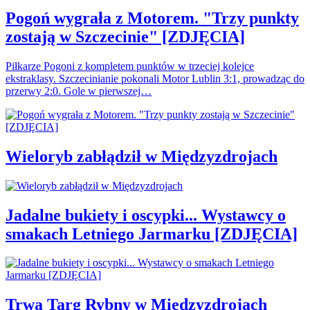
Pogoń wygrała z Motorem. "Trzy punkty
zostają w Szczecinie" [ZDJĘCIA]
Piłkarze Pogoni z kompletem punktów w trzeciej kolejce
ekstraklasy. Szczecinianie pokonali Motor Lublin 3:1, prowadząc do
przerwy 2:0. Gole w pierwszej…
Wieloryb zabłądził w Międzyzdrojach
Jadalne bukiety i oscypki... Wystawcy o
smakach Letniego Jarmarku [ZDJĘCIA]
Trwa Targ Rybny w Międzyzdrojach