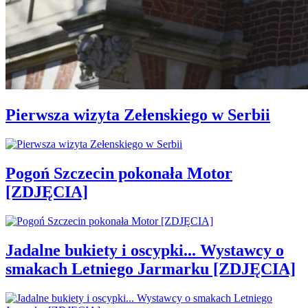
Pierwsza wizyta Zełenskiego w Serbii
Pogoń Szczecin pokonała Motor
[ZDJĘCIA]
Jadalne bukiety i oscypki... Wystawcy o
smakach Letniego Jarmarku [ZDJĘCIA]