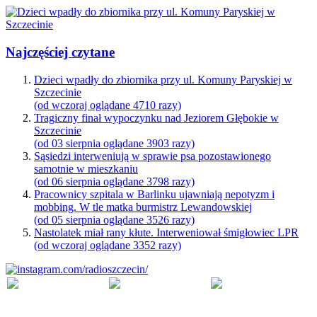
Najczęściej czytane
Dzieci wpadły do zbiornika przy ul. Komuny Paryskiej w
Szczecinie
(od wczoraj oglądane 4710 razy)
Tragiczny finał wypoczynku nad Jeziorem Głębokie w
Szczecinie
(od 03 sierpnia oglądane 3903 razy)
Sąsiedzi interweniują w sprawie psa pozostawionego
samotnie w mieszkaniu
(od 06 sierpnia oglądane 3798 razy)
Pracownicy szpitala w Barlinku ujawniają nepotyzm i
mobbing. W tle matka burmistrz Lewandowskiej
(od 05 sierpnia oglądane 3526 razy)
Nastolatek miał rany kłute. Interweniował śmigłowiec LPR
(od wczoraj oglądane 3352 razy)