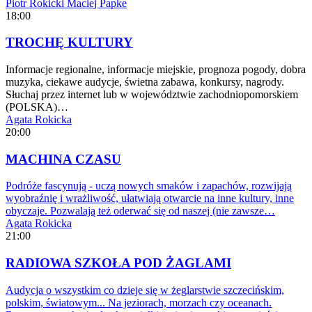
Piotr Rokicki
Maciej Papke
18:00
TROCHĘ KULTURY
Informacje regionalne, informacje miejskie, prognoza pogody, dobra
muzyka, ciekawe audycje, świetna zabawa, konkursy, nagrody.
Słuchaj przez internet lub w województwie zachodniopomorskiem
(POLSKA)…
Agata Rokicka
20:00
MACHINA CZASU
Podróże fascynują - uczą nowych smaków i zapachów, rozwijają
wyobraźnię i wrażliwość, ułatwiają otwarcie na inne kultury, inne
obyczaje. Pozwalają też oderwać się od naszej (nie zawsze…
Agata Rokicka
21:00
RADIOWA SZKOŁA POD ŻAGLAMI
Audycja o wszystkim co dzieje się w żeglarstwie szczecińskim,
polskim, światowym... Na jeziorach, morzach czy oceanach.