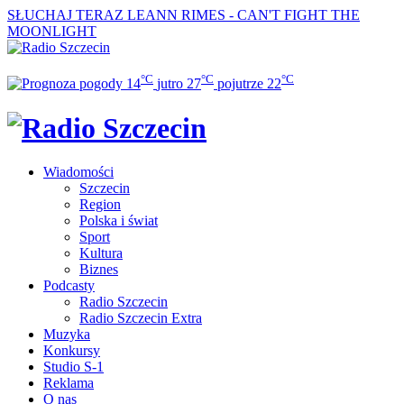
SŁUCHAJ TERAZ
LEANN RIMES - CAN'T FIGHT THE
MOONLIGHT
°C
°C
°C
14
jutro
27
pojutrze
22
Wiadomości
Szczecin
Region
Polska i świat
Sport
Kultura
Biznes
Podcasty
Radio Szczecin
Radio Szczecin Extra
Muzyka
Konkursy
Studio S-1
Reklama
O nas