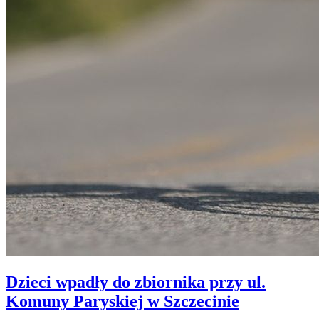
Dzieci wpadły do zbiornika przy ul.
Komuny Paryskiej w Szczecinie