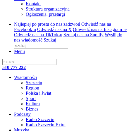
Kontakt
Struktura organizacyjna
Ogłoszenia, przetargi
Najlepiej po prostu do nas zadzwoń
Odwiedź nas na
Facebook-u
Odwiedź nas na X
Odwiedź nas na Instagram-ie
Odwiedź nas na TikTok-u
Szukaj nas na Spotify
Wyślij do
nas wiadomość
Szukaj
Menu
510 777 222
Wiadomości
Szczecin
Region
Polska i świat
Sport
Kultura
Biznes
Podcasty
Radio Szczecin
Radio Szczecin Extra
Muzyka