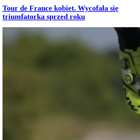
Tour de France kobiet. Wycofała się
triumfatorka sprzed roku