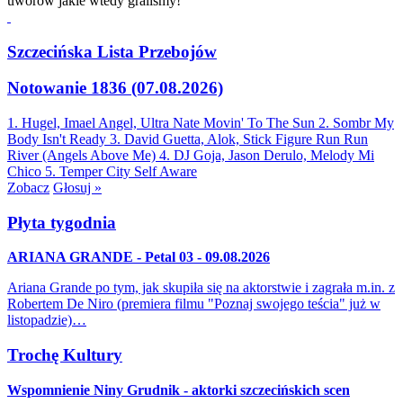
uworów jakie wtedy graliśmy!
Szczecińska Lista Przebojów
Notowanie 1836 (07.08.2026)
1. Hugel, Imael Angel, Ultra Nate
Movin' To The Sun
2. Sombr
My
Body Isn't Ready
3. David Guetta, Alok, Stick Figure
Run Run
River (Angels Above Me)
4. DJ Goja, Jason Derulo, Melody
Mi
Chico
5. Temper City
Self Aware
Zobacz
Głosuj »
Płyta tygodnia
ARIANA GRANDE - Petal 03 - 09.08.2026
Ariana Grande po tym, jak skupiła się na aktorstwie i zagrała m.in. z
Robertem De Niro (premiera filmu "Poznaj swojego teścia" już w
listopadzie)…
Trochę Kultury
Wspomnienie Niny Grudnik - aktorki szczecińskich scen