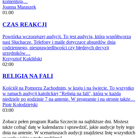
komentują…
Joanna Maraszek
01:00
CZAS REAKCJI
Powtórka wczorajszej audycji. To jest audycja, którą współtworzą
nasi Słuchacze. Telefony i maile dotyczące absurdów dnia
codziennego, niesprawiedliwości czy błędnych decyzji
urzędników…
Krzysztof Kukliński
02:00
RELIGIA NA FALI
Kościół na Pomorzu Zachodnim, w kraju i na świecie. To wszystko
w ramach audycji katolickiej "Religia na fali", która w każdą
niedzielę po godzinie 7 na antenie. W programie i na stronie także…
Piotr Kołodziejski
03:00
Zobacz pełen program Radia Szczecin na najbliższe dni. Możesz
także cofnąć datę w kalendarzu i sprawdzić, jakie audycje były tego
dnia na antenie. W scenariuszach audycji znajdziesz listę wszystkich