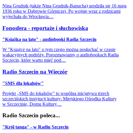
Nina Grudnik (także Nina Grudnik-Banucha) urodziła się 16 maja
1936 roku w Dąbrowie Górniczej. Po wojnie wraz z rodzicami
wyjechała do Wrocławia…
Fonosfera - reportaże i słuchowiska
"Książka na lato" - audiobooki Radia Szczecin
W "Książce na lato" o tym czego można posłuchać w czasie
wakacyjnych podróży. Porozmawiamy o audiobookach Radia
Szczecin, które warto mieć pod…
Radio Szczecin na Wieczór
"SMS dla lokalsów"
Projekt „SMS do lokalsów” to wspólna inicjatywa trzech
szczecińskich instytucji kultury: Miejskiego Ośrodka Kultury
w Szczecinie, Domu Kultury…
Radio Szczecin poleca...
"Król tanga" - w Radiu Szczecin