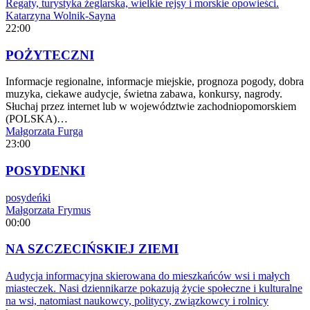
Regaty, turystyka żeglarska, wielkie rejsy i morskie opowieści.
Katarzyna Wolnik-Sayna
22:00
POŻYTECZNI
Informacje regionalne, informacje miejskie, prognoza pogody, dobra
muzyka, ciekawe audycje, świetna zabawa, konkursy, nagrody.
Słuchaj przez internet lub w województwie zachodniopomorskiem
(POLSKA)…
Małgorzata Furga
23:00
POSYDENKI
posydeńki
Małgorzata Frymus
00:00
NA SZCZECIŃSKIEJ ZIEMI
Audycja informacyjna skierowana do mieszkańców wsi i małych
miasteczek. Nasi dziennikarze pokazują życie społeczne i kulturalne
na wsi, natomiast naukowcy, politycy, związkowcy i rolnicy