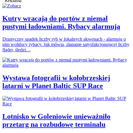
Reklama
Kutry wracają do portów z niemal
pustymi ładowniami. Rybacy alarmują
Drastyczny spadek liczby ryb w lokalnych akwenach - alarmują o
nim wolińscy rybacy. Jak mówią, złapanie satysfakcjonującej liczby
fląder, śledzi…
Wystawa fotografii w kołobrzeskiej
latarni w Planet Baltic SUP Race
Lotnisko w Goleniowie unieważniło
przetarg na rozbudowę terminalu