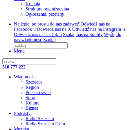
Kontakt
Struktura organizacyjna
Ogłoszenia, przetargi
Najlepiej po prostu do nas zadzwoń
Odwiedź nas na
Facebook-u
Odwiedź nas na X
Odwiedź nas na Instagram-ie
Odwiedź nas na TikTok-u
Szukaj nas na Spotify
Wyślij do
nas wiadomość
Szukaj
Menu
510 777 222
Wiadomości
Szczecin
Region
Polska i świat
Sport
Kultura
Biznes
Podcasty
Radio Szczecin
Radio Szczecin Extra
Muzyka