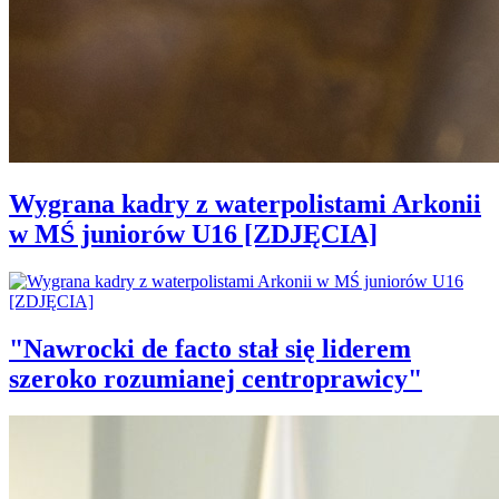
Wygrana kadry z waterpolistami Arkonii
w MŚ juniorów U16 [ZDJĘCIA]
"Nawrocki de facto stał się liderem
szeroko rozumianej centroprawicy"