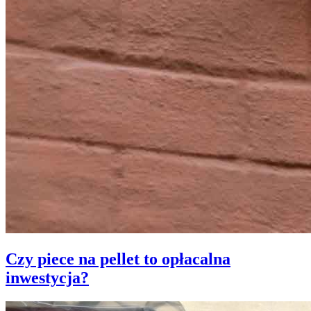
Czy piece na pellet to opłacalna
inwestycja?