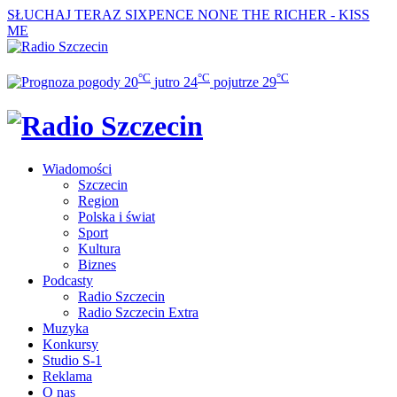
SŁUCHAJ TERAZ
SIXPENCE NONE THE RICHER - KISS
ME
°C
°C
°C
20
jutro
24
pojutrze
29
Wiadomości
Szczecin
Region
Polska i świat
Sport
Kultura
Biznes
Podcasty
Radio Szczecin
Radio Szczecin Extra
Muzyka
Konkursy
Studio S-1
Reklama
O nas