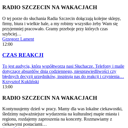
RADIO SZCZECIN NA WAKACJACH
O tej porze do słuchania Radia Szczecin dołączają kolejne sklepy,
firmy, biura i wielkie hale, a my robimy wszystko żeby Wam się
przyjemniej pracowało. Gramy przeboje przy których czas
szybciej…
Grzegorz Lament
12:00
CZAS REAKCJI
To jest audycja, którą współtworzą nasi Słuchacze. Telefony i maile
dotyczące absurdów dnia codziennego, niesprawiedliwości czy
błędnych decyzji urzędników, inspirują nas do reakcji i czynienia…
Krzysztof Kukliński
13:00
RADIO SZCZECIN NA WAKACJACH
Kontynuujemy dzień w pracy. Mamy dla was lokalne ciekawostki,
śledzimy najważniejsze wydarzenia na kulturalnej mapie miasta i
regionu, rozdajemy zaproszenia na koncerty. Rozmawiamy z
ciekawymi postaciami…