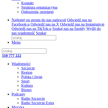
Kontakt
Struktura organizacyjna
Ogłoszenia, przetargi
Najlepiej po prostu do nas zadzwoń
Odwiedź nas na
Facebook-u
Odwiedź nas na X
Odwiedź nas na Instagram-ie
Odwiedź nas na TikTok-u
Szukaj nas na Spotify
Wyślij do
nas wiadomość
Szukaj
Menu
510 777 222
Wiadomości
Szczecin
Region
Polska i świat
Sport
Kultura
Biznes
Podcasty
Radio Szczecin
Radio Szczecin Extra
Muzyka