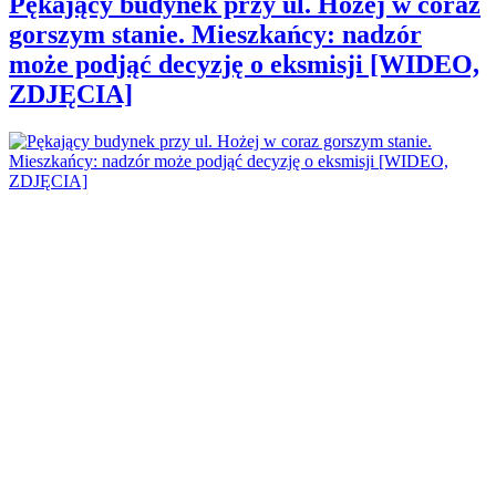
Pękający budynek przy ul. Hożej w coraz
gorszym stanie. Mieszkańcy: nadzór
może podjąć decyzję o eksmisji [WIDEO,
ZDJĘCIA]