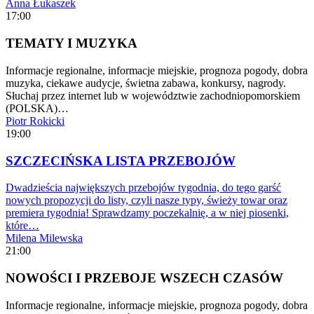
Anna Łukaszek
17:00
TEMATY I MUZYKA
Informacje regionalne, informacje miejskie, prognoza pogody, dobra
muzyka, ciekawe audycje, świetna zabawa, konkursy, nagrody.
Słuchaj przez internet lub w województwie zachodniopomorskiem
(POLSKA)…
Piotr Rokicki
19:00
SZCZECIŃSKA LISTA PRZEBOJÓW
Dwadzieścia największych przebojów tygodnia, do tego garść
nowych propozycji do listy, czyli nasze typy, świeży towar oraz
premiera tygodnia! Sprawdzamy poczekalnię, a w niej piosenki,
które…
Milena Milewska
21:00
NOWOŚCI I PRZEBOJE WSZECH CZASÓW
Informacje regionalne, informacje miejskie, prognoza pogody, dobra