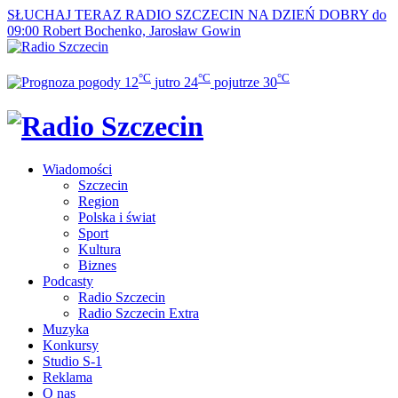
SŁUCHAJ TERAZ
RADIO SZCZECIN NA DZIEŃ DOBRY do
09:00
Robert Bochenko, Jarosław Gowin
°C
°C
°C
12
jutro
24
pojutrze
30
Wiadomości
Szczecin
Region
Polska i świat
Sport
Kultura
Biznes
Podcasty
Radio Szczecin
Radio Szczecin Extra
Muzyka
Konkursy
Studio S-1
Reklama
O nas