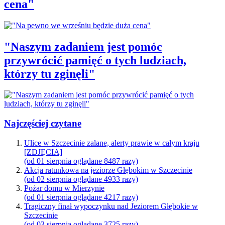
cena"
"Naszym zadaniem jest pomóc
przywrócić pamięć o tych ludziach,
którzy tu zginęli"
Najczęściej czytane
Ulice w Szczecinie zalane, alerty prawie w całym kraju
[ZDJĘCIA]
(od 01 sierpnia oglądane 8487 razy)
Akcja ratunkowa na jeziorze Głębokim w Szczecinie
(od 02 sierpnia oglądane 4933 razy)
Pożar domu w Mierzynie
(od 01 sierpnia oglądane 4217 razy)
Tragiczny finał wypoczynku nad Jeziorem Głębokie w
Szczecinie
(od 03 sierpnia oglądane 3725 razy)