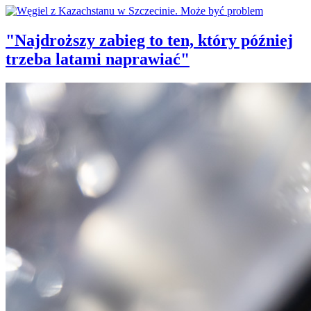
"Najdroższy zabieg to ten, który później
trzeba latami naprawiać"