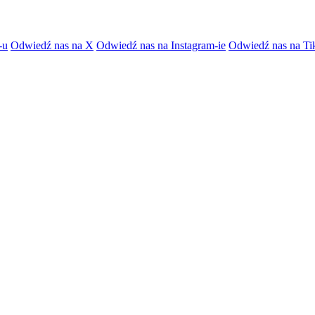
-u
Odwiedź nas na X
Odwiedź nas na Instagram-ie
Odwiedź nas na Ti