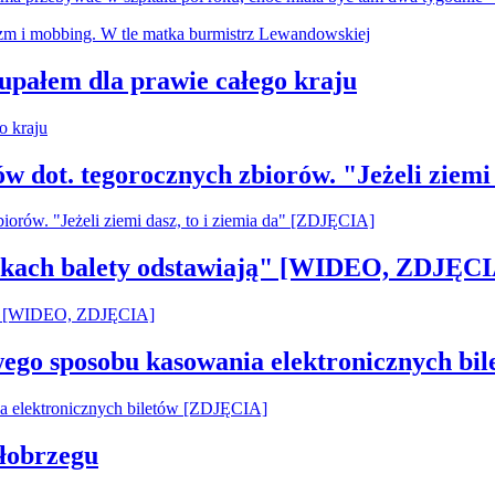
 upałem dla prawie całego kraju
ów dot. tegorocznych zbiorów. "Jeżeli ziemi
pilkach balety odstawiają" [WIDEO, ZDJĘCI
owego sposobu kasowania elektronicznych b
łobrzegu