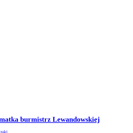
 matka burmistrz Lewandowskiej
- taki…