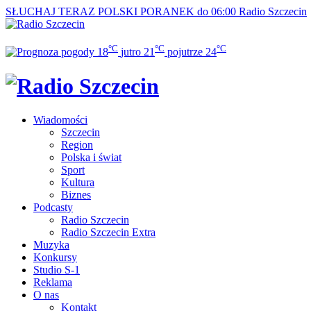
SŁUCHAJ TERAZ
POLSKI PORANEK do 06:00
Radio Szczecin
°C
°C
°C
18
jutro
21
pojutrze
24
Wiadomości
Szczecin
Region
Polska i świat
Sport
Kultura
Biznes
Podcasty
Radio Szczecin
Radio Szczecin Extra
Muzyka
Konkursy
Studio S-1
Reklama
O nas
Kontakt