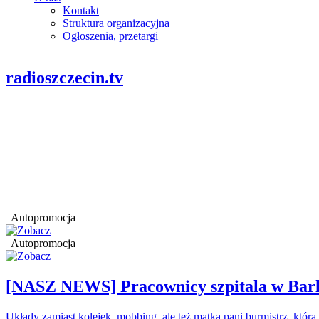
Kontakt
Struktura organizacyjna
Ogłoszenia, przetargi
radioszczecin.tv
Autopromocja
Autopromocja
[NASZ NEWS] Pracownicy szpitala w Barl
Układy zamiast kolejek, mobbing, ale też matka pani burmistrz, któr