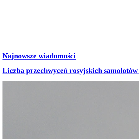
Najnowsze wiadomości
Liczba przechwyceń rosyjskich samolotów