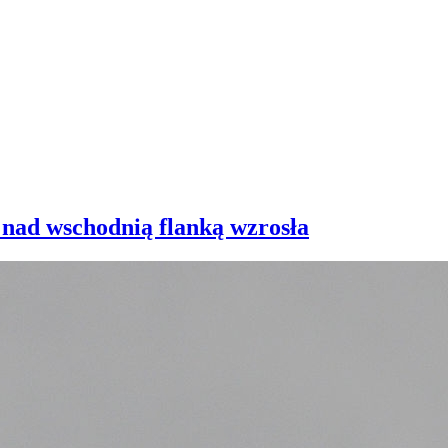
 nad wschodnią flanką wzrosła