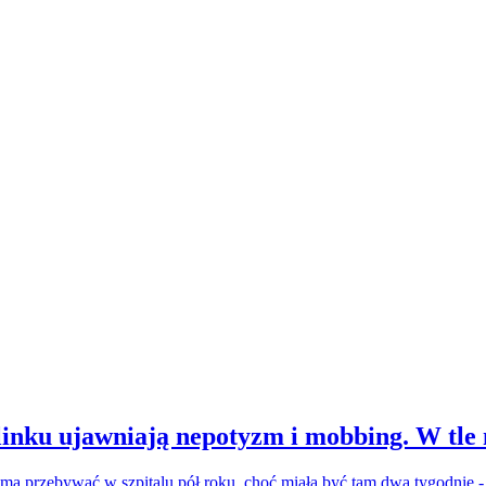
inku ujawniają nepotyzm i mobbing. W tle
a ma przebywać w szpitalu pół roku, choć miała być tam dwa tygodnie 