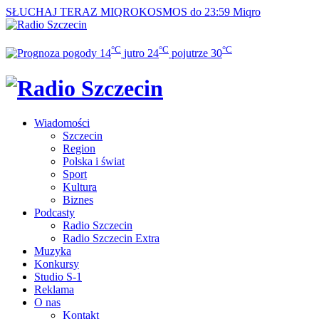
SŁUCHAJ TERAZ
MIQROKOSMOS do 23:59
Miqro
°C
°C
°C
14
jutro
24
pojutrze
30
Wiadomości
Szczecin
Region
Polska i świat
Sport
Kultura
Biznes
Podcasty
Radio Szczecin
Radio Szczecin Extra
Muzyka
Konkursy
Studio S-1
Reklama
O nas
Kontakt