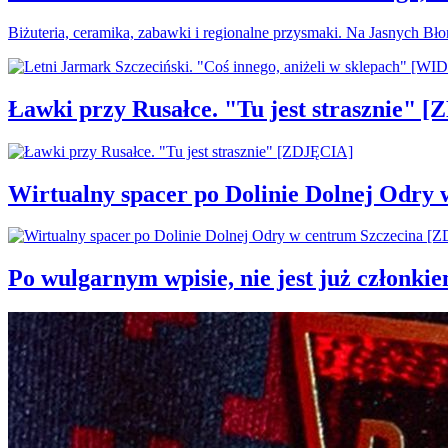
Biżuteria, ceramika, zabawki i regionalne przysmaki. Na Jasnych Bł
Ławki przy Rusałce. "Tu jest strasznie" 
Wirtualny spacer po Dolinie Dolnej Odry
Po wulgarnym wpisie, nie jest już członki