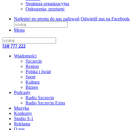
Struktura organizacyjna
Ogłoszenia, przetargi
Najlepiej po prostu do nas zadzwoń
Odwiedź nas na Facebook
Menu
510 777 222
Wiadomości
Szczecin
Region
Polska i świat
Sport
Kultura
Biznes
Podcasty
Radio Szczecin
Radio Szczecin Extra
Muzyka
Konkursy
Studio S-1
Reklama
O nas