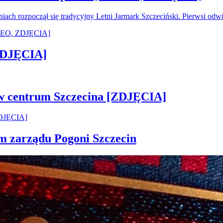
oniach rozpoczął się tradycyjny Letni Jarmark Szczeciński. Pierwsi od
[ZDJĘCIA]
 w centrum Szczecina [ZDJĘCIA]
em zarządu Pogoni Szczecin