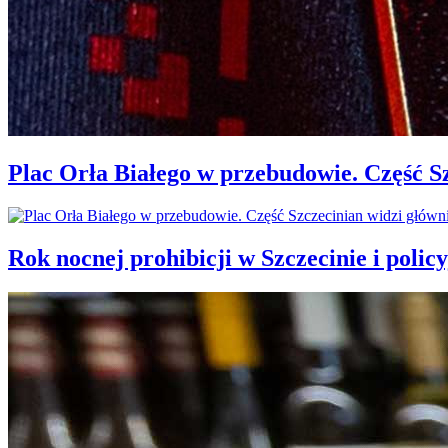
Plac Orła Białego w przebudowie. Część 
Rok nocnej prohibicji w Szczecinie i policy