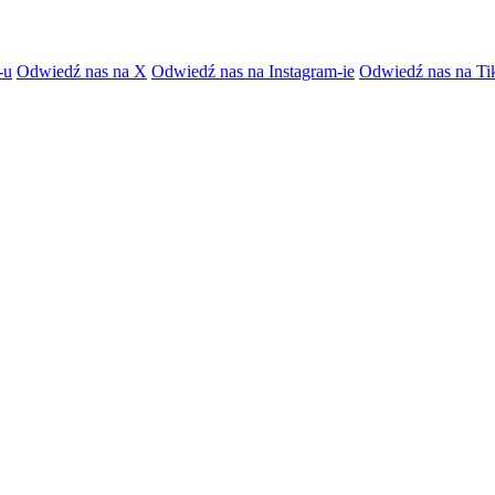
-u
Odwiedź nas na X
Odwiedź nas na Instagram-ie
Odwiedź nas na Ti