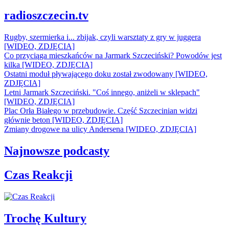
radioszczecin.tv
Rugby, szermierka i... zbijak, czyli warsztaty z gry w juggera
[WIDEO, ZDJĘCIA]
Co przyciąga mieszkańców na Jarmark Szczeciński? Powodów jest
kilka [WIDEO, ZDJĘCIA]
Ostatni moduł pływającego doku został zwodowany [WIDEO,
ZDJĘCIA]
Letni Jarmark Szczeciński. "Coś innego, aniżeli w sklepach"
[WIDEO, ZDJĘCIA]
Plac Orła Białego w przebudowie. Część Szczecinian widzi
głównie beton [WIDEO, ZDJĘCIA]
Zmiany drogowe na ulicy Andersena [WIDEO, ZDJĘCIA]
Najnowsze podcasty
Czas Reakcji
Trochę Kultury