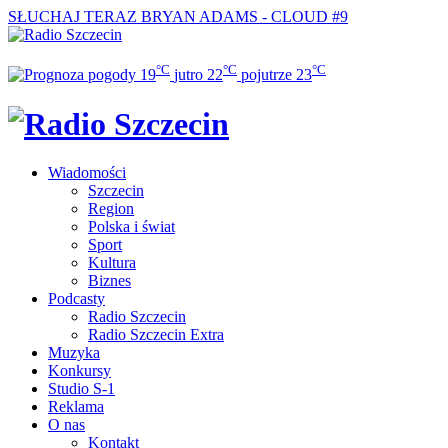
SŁUCHAJ TERAZ
BRYAN ADAMS - CLOUD #9
°C
°C
°C
19
jutro
22
pojutrze
23
Wiadomości
Szczecin
Region
Polska i świat
Sport
Kultura
Biznes
Podcasty
Radio Szczecin
Radio Szczecin Extra
Muzyka
Konkursy
Studio S-1
Reklama
O nas
Kontakt