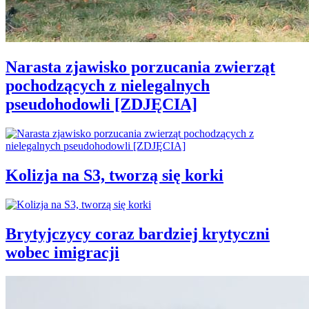
Narasta zjawisko porzucania zwierząt
pochodzących z nielegalnych
pseudohodowli [ZDJĘCIA]
Kolizja na S3, tworzą się korki
Brytyjczycy coraz bardziej krytyczni
wobec imigracji