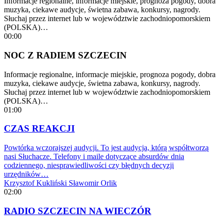
Informacje regionalne, informacje miejskie, prognoza pogody, dobra
muzyka, ciekawe audycje, świetna zabawa, konkursy, nagrody.
Słuchaj przez internet lub w województwie zachodniopomorskiem
(POLSKA)…
00:00
NOC Z RADIEM SZCZECIN
Informacje regionalne, informacje miejskie, prognoza pogody, dobra
muzyka, ciekawe audycje, świetna zabawa, konkursy, nagrody.
Słuchaj przez internet lub w województwie zachodniopomorskiem
(POLSKA)…
01:00
CZAS REAKCJI
Powtórka wczorajszej audycji. To jest audycja, którą współtworzą
nasi Słuchacze. Telefony i maile dotyczące absurdów dnia
codziennego, niesprawiedliwości czy błędnych decyzji
urzędników…
Krzysztof Kukliński
Sławomir Orlik
02:00
RADIO SZCZECIN NA WIECZÓR