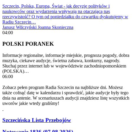
Szczecin, Polska, Europa, Świat - jak decyzje polityków i
naukowców oraz wydarzenia wpływają na otaczającą nas
rzeczywistość? O tym od poniedziałku do czwartku dyskutujemy w
Radiu Szczecin…
Janusz Wilczyński
Joanna Skonieczna
04:00
POLSKI PORANEK
Informacje regionalne, informacje miejskie, prognoza pogody, dobra
muzyka, ciekawe audycje, świetna zabawa, konkursy, nagrody.
Słuchaj przez internet lub w województwie zachodniopomorskiem
(POLSKA)…
06:00
Zobacz pełen program Radia Szczecin na najbliższe dni. Możesz
także cofnąć datę w kalendarzu i sprawdzić, jakie audycje były tego
dnia na antenie. W scenariuszach audycji znajdziesz listę wszystkich
uworów jakie wtedy graliśmy!
Szczecińska Lista Przebojów
Notowanie 1836 (07.08.2026)