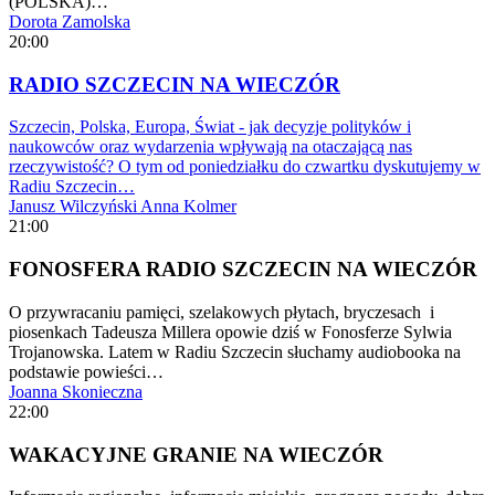
(POLSKA)…
Dorota Zamolska
20:00
RADIO SZCZECIN NA WIECZÓR
Szczecin, Polska, Europa, Świat - jak decyzje polityków i
naukowców oraz wydarzenia wpływają na otaczającą nas
rzeczywistość? O tym od poniedziałku do czwartku dyskutujemy w
Radiu Szczecin…
Janusz Wilczyński
Anna Kolmer
21:00
FONOSFERA RADIO SZCZECIN NA WIECZÓR
O przywracaniu pamięci, szelakowych płytach, bryczesach i
piosenkach Tadeusza Millera opowie dziś w Fonosferze Sylwia
Trojanowska. Latem w Radiu Szczecin słuchamy audiobooka na
podstawie powieści…
Joanna Skonieczna
22:00
WAKACYJNE GRANIE NA WIECZÓR