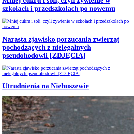
Mniej cukru i soli, czyli żywienie w
szkołach i przedszkolach po nowemu
Narasta zjawisko porzucania zwierząt
pochodzących z nielegalnych
pseudohodowli [ZDJĘCIA]
Utrudnienia na Niebuszewie