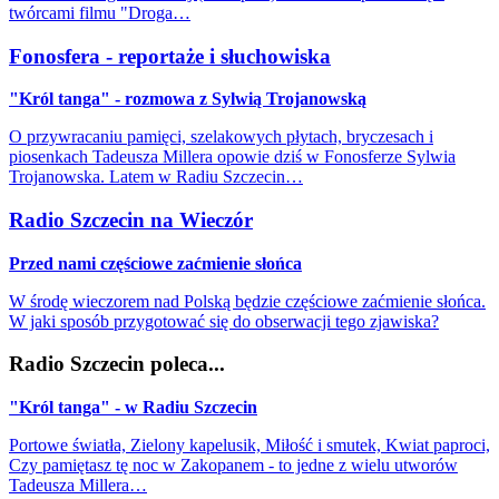
twórcami filmu "Droga…
Fonosfera - reportaże i słuchowiska
"Król tanga" - rozmowa z Sylwią Trojanowską
O przywracaniu pamięci, szelakowych płytach, bryczesach i
piosenkach Tadeusza Millera opowie dziś w Fonosferze Sylwia
Trojanowska. Latem w Radiu Szczecin…
Radio Szczecin na Wieczór
Przed nami częściowe zaćmienie słońca
W środę wieczorem nad Polską będzie częściowe zaćmienie słońca.
W jaki sposób przygotować się do obserwacji tego zjawiska?
Radio Szczecin poleca...
"Król tanga" - w Radiu Szczecin
Portowe światła, Zielony kapelusik, Miłość i smutek, Kwiat paproci,
Czy pamiętasz tę noc w Zakopanem - to jedne z wielu utworów
Tadeusza Millera…