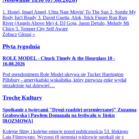
1. Hugel, Imael Angel, Ultra Nate
Movin' To The Sun
2. Sombr
My
Body Isn't Ready
3. David Guetta, Alok, Stick Figure
Run Run
River (Angels Above Me)
4. DJ Goja, Jason Derulo, Melody
Mi
Chico
5. Temper City
Self Aware
Zobacz
Głosuj »
Płyta tygodnia
ROLE MODEL - Chuck Timely & the Hourglass 10 -
16.08.2026
Pod pseudonimem Role Model ukrywa się Tucker Harrington
Pillsbury - amerykański wokalistka, który pierwszą epkę wydał
niezależnie już dziewięć…
Trochę Kultury
Spotkanie z twórcami "Drogi rzadziej przemierzanej" Zuzanną
Grabowską i Pawłem Domagałą na festiwalu w Ińsku
[ROZMOWA]
Kolejne filmy i kolejne emocje przed publicznością 53. Ińskiego
Lata Filmowego. Wczoraj (8 sierpnia) widzowie spotkali się z