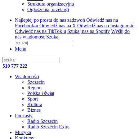
Struktura organizacyjna
Ogłoszenia, przetargi
Najlepiej po prostu do nas zadzwoń
Odwiedź nas na
Facebook-u
Odwiedź nas na X
Odwiedź nas na Instagram-ie
Odwiedź nas na TikTok-u
Szukaj nas na Spotify
Wyślij do
nas wiadomość
Szukaj
Menu
510 777 222
Wiadomości
Szczecin
Region
Polska i świat
Sport
Kultura
Biznes
Podcasty
Radio Szczecin
Radio Szczecin Extra
Muzyka
Konkursy