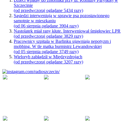
Dzieci wpadły do zbiornika przy ul. Komuny Paryskiej w
Szczecinie
(od przedwczoraj oglądane 5434 razy)
Sąsiedzi interweniują w sprawie psa pozostawionego
samotnie w mieszkaniu
(od 06 sierpnia oglądane 3904 razy)
Nastolatek miał rany kłute. Interweniował śmigłowiec LPR
(od przedwczoraj oglądane 3829 razy)
Pracownicy szpitala w Barlinku ujawniają nepotyzm i
mobbing. W tle matka burmistrz Lewandowskiej
(od 05 sierpnia oglądane 3749 razy)
Wieloryb zabłądził w Międzyzdrojach
(od przedwczoraj oglądane 3207 razy)