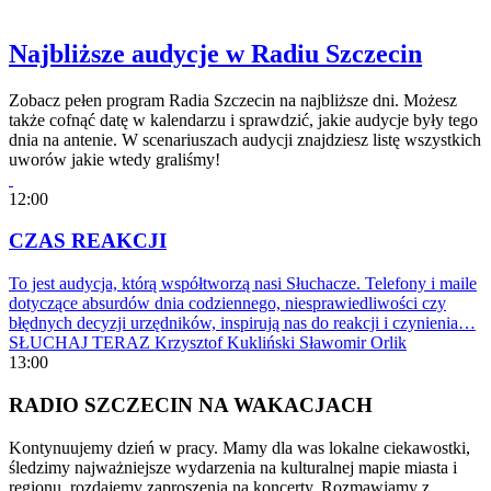
Najbliższe audycje w Radiu Szczecin
Zobacz pełen program Radia Szczecin na najbliższe dni. Możesz
także cofnąć datę w kalendarzu i sprawdzić, jakie audycje były tego
dnia na antenie. W scenariuszach audycji znajdziesz listę wszystkich
uworów jakie wtedy graliśmy!
12:00
CZAS REAKCJI
To jest audycja, którą współtworzą nasi Słuchacze. Telefony i maile
dotyczące absurdów dnia codziennego, niesprawiedliwości czy
błędnych decyzji urzędników, inspirują nas do reakcji i czynienia…
SŁUCHAJ TERAZ
Krzysztof Kukliński
Sławomir Orlik
13:00
RADIO SZCZECIN NA WAKACJACH
Kontynuujemy dzień w pracy. Mamy dla was lokalne ciekawostki,
śledzimy najważniejsze wydarzenia na kulturalnej mapie miasta i
regionu, rozdajemy zaproszenia na koncerty. Rozmawiamy z