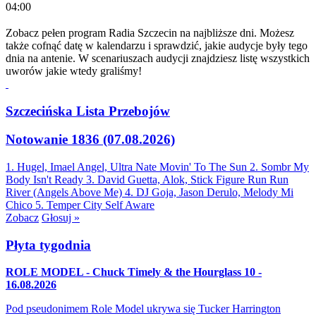
04:00
Zobacz pełen program Radia Szczecin na najbliższe dni. Możesz
także cofnąć datę w kalendarzu i sprawdzić, jakie audycje były tego
dnia na antenie. W scenariuszach audycji znajdziesz listę wszystkich
uworów jakie wtedy graliśmy!
Szczecińska Lista Przebojów
Notowanie 1836 (07.08.2026)
1. Hugel, Imael Angel, Ultra Nate
Movin' To The Sun
2. Sombr
My
Body Isn't Ready
3. David Guetta, Alok, Stick Figure
Run Run
River (Angels Above Me)
4. DJ Goja, Jason Derulo, Melody
Mi
Chico
5. Temper City
Self Aware
Zobacz
Głosuj »
Płyta tygodnia
ROLE MODEL - Chuck Timely & the Hourglass 10 -
16.08.2026
Pod pseudonimem Role Model ukrywa się Tucker Harrington