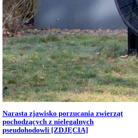
Narasta zjawisko porzucania zwierząt
pochodzących z nielegalnych
pseudohodowli [ZDJĘCIA]