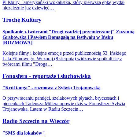
Pillsbury - amerykański wokalistka, który pierwszą epkę wydał
niezależnie już dziewięć…
Trochę Kultury
Spotkanie z twórcami "Drogi rzadziej przemierzanej" Zuzanną
Grabowską i Pawłem Domagałą na festiwalu w Ińsku
[ROZMOWA]
Kolejne filmy i kolejne emocje przed publicznością 53. Ińskiego
Lata Filmowego. Wczoraj (8 sierpnia) widzowie spotkali się z
twórcami filmu "Droga…
Fonosfera - reportaże i słuchowiska
"Król tanga" - rozmowa z Sylwią Trojanowską
O przywracaniu pamięci, szelakowych płytach, bryczesach i
piosenkach Tadeusza Millera opowie dziś w Fonosferze Sylwia
Trojanowska. Latem w Radiu Szczecin…
Radio Szczecin na Wieczór
"SMS dla lokalsów"