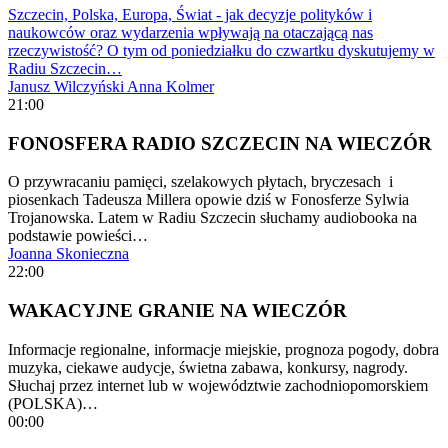
Szczecin, Polska, Europa, Świat - jak decyzje polityków i
naukowców oraz wydarzenia wpływają na otaczającą nas
rzeczywistość? O tym od poniedziałku do czwartku dyskutujemy w
Radiu Szczecin…
Janusz Wilczyński
Anna Kolmer
21:00
FONOSFERA RADIO SZCZECIN NA WIECZÓR
O przywracaniu pamięci, szelakowych płytach, bryczesach i
piosenkach Tadeusza Millera opowie dziś w Fonosferze Sylwia
Trojanowska. Latem w Radiu Szczecin słuchamy audiobooka na
podstawie powieści…
Joanna Skonieczna
22:00
WAKACYJNE GRANIE NA WIECZÓR
Informacje regionalne, informacje miejskie, prognoza pogody, dobra
muzyka, ciekawe audycje, świetna zabawa, konkursy, nagrody.
Słuchaj przez internet lub w województwie zachodniopomorskiem
(POLSKA)…
00:00