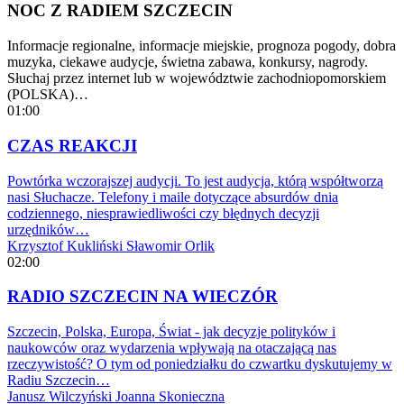
NOC Z RADIEM SZCZECIN
Informacje regionalne, informacje miejskie, prognoza pogody, dobra
muzyka, ciekawe audycje, świetna zabawa, konkursy, nagrody.
Słuchaj przez internet lub w województwie zachodniopomorskiem
(POLSKA)…
01:00
CZAS REAKCJI
Powtórka wczorajszej audycji. To jest audycja, którą współtworzą
nasi Słuchacze. Telefony i maile dotyczące absurdów dnia
codziennego, niesprawiedliwości czy błędnych decyzji
urzędników…
Krzysztof Kukliński
Sławomir Orlik
02:00
RADIO SZCZECIN NA WIECZÓR
Szczecin, Polska, Europa, Świat - jak decyzje polityków i
naukowców oraz wydarzenia wpływają na otaczającą nas
rzeczywistość? O tym od poniedziałku do czwartku dyskutujemy w
Radiu Szczecin…
Janusz Wilczyński
Joanna Skonieczna