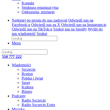
Kontakt
Struktura organizacyjna
Ogłoszenia, przetargi
Najlepiej po prostu do nas zadzwoń
Odwiedź nas na
Facebook-u
Odwiedź nas na X
Odwiedź nas na Instagram-ie
Odwiedź nas na TikTok-u
Szukaj nas na Spotify
Wyślij do
nas wiadomość
Szukaj
Menu
510 777 222
Wiadomości
Szczecin
Region
Polska i świat
Sport
Kultura
Biznes
Podcasty
Radio Szczecin
Radio Szczecin Extra
Muzyka