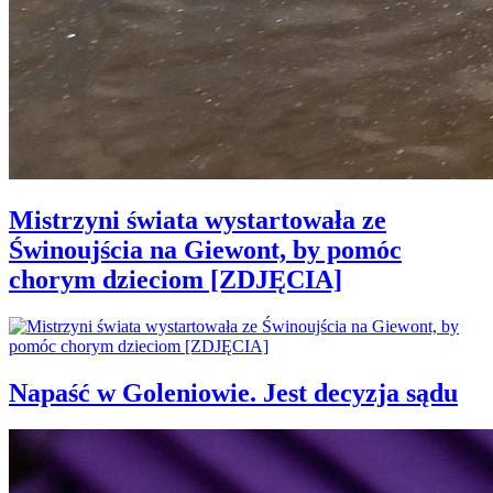
Mistrzyni świata wystartowała ze
Świnoujścia na Giewont, by pomóc
chorym dzieciom [ZDJĘCIA]
Napaść w Goleniowie. Jest decyzja sądu