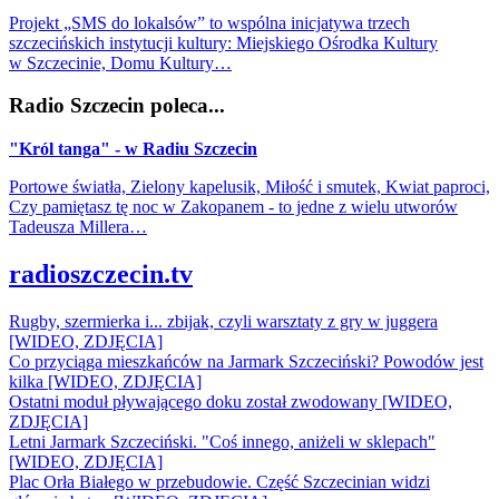
Projekt „SMS do lokalsów” to wspólna inicjatywa trzech
szczecińskich instytucji kultury: Miejskiego Ośrodka Kultury
w Szczecinie, Domu Kultury…
Radio Szczecin poleca...
"Król tanga" - w Radiu Szczecin
Portowe światła, Zielony kapelusik, Miłość i smutek, Kwiat paproci,
Czy pamiętasz tę noc w Zakopanem - to jedne z wielu utworów
Tadeusza Millera…
radioszczecin.tv
Rugby, szermierka i... zbijak, czyli warsztaty z gry w juggera
[WIDEO, ZDJĘCIA]
Co przyciąga mieszkańców na Jarmark Szczeciński? Powodów jest
kilka [WIDEO, ZDJĘCIA]
Ostatni moduł pływającego doku został zwodowany [WIDEO,
ZDJĘCIA]
Letni Jarmark Szczeciński. "Coś innego, aniżeli w sklepach"
[WIDEO, ZDJĘCIA]
Plac Orła Białego w przebudowie. Część Szczecinian widzi