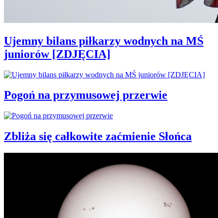
Ujemny bilans piłkarzy wodnych na MŚ
juniorów [ZDJĘCIA]
Pogoń na przymusowej przerwie
Zbliża się całkowite zaćmienie Słońca