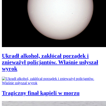
Ukradł alkohol, zakłócał porządek i
znieważył policjantów. Właśnie usłyszał
wyrok
Tragiczny finał kąpieli w morzu