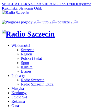
SŁUCHAJ TERAZ
CZAS REAKCJI do 13:00
Krzysztof
Kukliński, Sławomir Orlik
°C
°C
°C
26
jutro
22
pojutrze
23
Wiadomości
Szczecin
Region
Polska i świat
Sport
Kultura
Biznes
Podcasty
Radio Szczecin
Radio Szczecin Extra
Muzyka
Konkursy
Studio S-1
Reklama
O nas