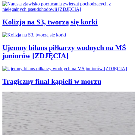
Kolizja na S3, tworzą się korki
Ujemny bilans piłkarzy wodnych na MŚ
juniorów [ZDJĘCIA]
Tragiczny finał kąpieli w morzu