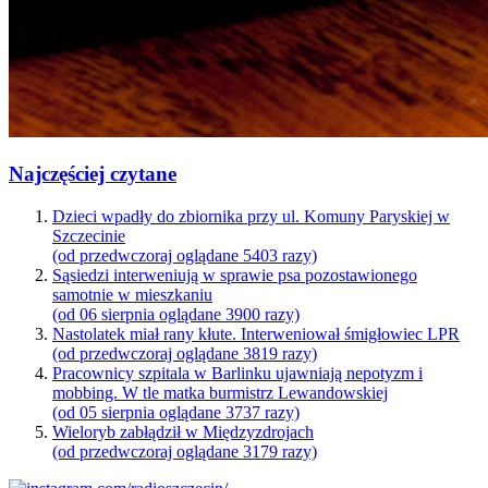
Najczęściej czytane
Dzieci wpadły do zbiornika przy ul. Komuny Paryskiej w
Szczecinie
(od przedwczoraj oglądane 5403 razy)
Sąsiedzi interweniują w sprawie psa pozostawionego
samotnie w mieszkaniu
(od 06 sierpnia oglądane 3900 razy)
Nastolatek miał rany kłute. Interweniował śmigłowiec LPR
(od przedwczoraj oglądane 3819 razy)
Pracownicy szpitala w Barlinku ujawniają nepotyzm i
mobbing. W tle matka burmistrz Lewandowskiej
(od 05 sierpnia oglądane 3737 razy)
Wieloryb zabłądził w Międzyzdrojach
(od przedwczoraj oglądane 3179 razy)