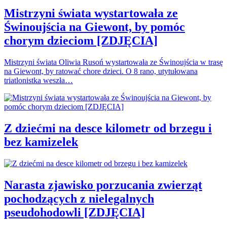
Mistrzyni świata wystartowała ze
Świnoujścia na Giewont, by pomóc
chorym dzieciom [ZDJĘCIA]
Mistrzyni świata Oliwia Rusoń wystartowała ze Świnoujścia w trasę
na Giewont, by ratować chore dzieci. O 8 rano, utytułowana
triatlonistka weszła…
Z dziećmi na desce kilometr od brzegu i
bez kamizelek
Narasta zjawisko porzucania zwierząt
pochodzących z nielegalnych
pseudohodowli [ZDJĘCIA]