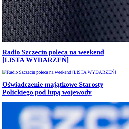
Radio Szczecin poleca na weekend
[LISTA WYDARZEŃ]
Oświadczenie majątkowe Starosty
Polickiego pod lupą wojewody