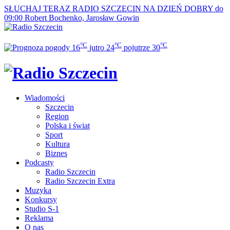
SŁUCHAJ TERAZ
RADIO SZCZECIN NA DZIEŃ DOBRY do
09:00
Robert Bochenko, Jarosław Gowin
°C
°C
°C
16
jutro
24
pojutrze
30
Wiadomości
Szczecin
Region
Polska i świat
Sport
Kultura
Biznes
Podcasty
Radio Szczecin
Radio Szczecin Extra
Muzyka
Konkursy
Studio S-1
Reklama
O nas