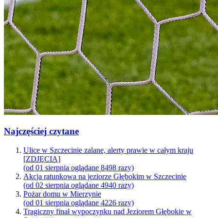
Najczęściej czytane
Ulice w Szczecinie zalane, alerty prawie w całym kraju
[ZDJĘCIA]
(od 01 sierpnia oglądane 8498 razy)
Akcja ratunkowa na jeziorze Głębokim w Szczecinie
(od 02 sierpnia oglądane 4940 razy)
Pożar domu w Mierzynie
(od 01 sierpnia oglądane 4226 razy)
Tragiczny finał wypoczynku nad Jeziorem Głębokie w