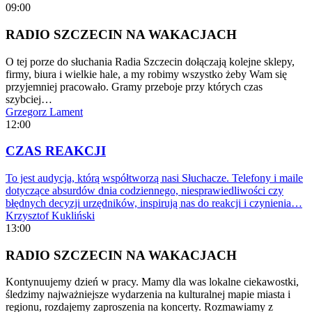
09:00
RADIO SZCZECIN NA WAKACJACH
O tej porze do słuchania Radia Szczecin dołączają kolejne sklepy,
firmy, biura i wielkie hale, a my robimy wszystko żeby Wam się
przyjemniej pracowało. Gramy przeboje przy których czas
szybciej…
Grzegorz Lament
12:00
CZAS REAKCJI
To jest audycja, którą współtworzą nasi Słuchacze. Telefony i maile
dotyczące absurdów dnia codziennego, niesprawiedliwości czy
błędnych decyzji urzędników, inspirują nas do reakcji i czynienia…
Krzysztof Kukliński
13:00
RADIO SZCZECIN NA WAKACJACH
Kontynuujemy dzień w pracy. Mamy dla was lokalne ciekawostki,
śledzimy najważniejsze wydarzenia na kulturalnej mapie miasta i
regionu, rozdajemy zaproszenia na koncerty. Rozmawiamy z