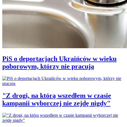
PiS o deportacjach Ukraińców w wieku
poborowym, którzy nie pracują
"Z drogi, na którą wszedłem w czasie
kampanii wyborczej nie zejdę nigdy"