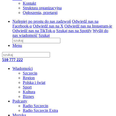
Kontakt
Struktura organizacyjna
Ogłoszenia, przetargi
Najlepiej po prostu do nas zadzwoń
Odwiedź nas na
Facebook-u
Odwiedź nas na X
Odwiedź nas na Instagram-ie
Odwiedź nas na TikTok-u
Szukaj nas na Spotify
Wyślij do
nas wiadomość
Szukaj
Menu
510 777 222
Wiadomości
Szczecin
Region
Polska i świat
Sport
Kultura
Biznes
Podcasty
Radio Szczecin
Radio Szczecin Extra
Muzyka