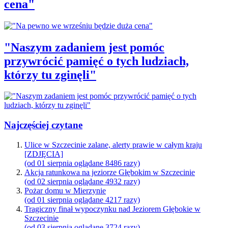
cena"
"Naszym zadaniem jest pomóc
przywrócić pamięć o tych ludziach,
którzy tu zginęli"
Najczęściej czytane
Ulice w Szczecinie zalane, alerty prawie w całym kraju
[ZDJĘCIA]
(od 01 sierpnia oglądane 8486 razy)
Akcja ratunkowa na jeziorze Głębokim w Szczecinie
(od 02 sierpnia oglądane 4932 razy)
Pożar domu w Mierzynie
(od 01 sierpnia oglądane 4217 razy)
Tragiczny finał wypoczynku nad Jeziorem Głębokie w
Szczecinie
(od 03 sierpnia oglądane 3724 razy)