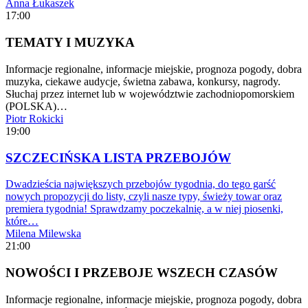
Anna Łukaszek
17:00
TEMATY I MUZYKA
Informacje regionalne, informacje miejskie, prognoza pogody, dobra
muzyka, ciekawe audycje, świetna zabawa, konkursy, nagrody.
Słuchaj przez internet lub w województwie zachodniopomorskiem
(POLSKA)…
Piotr Rokicki
19:00
SZCZECIŃSKA LISTA PRZEBOJÓW
Dwadzieścia największych przebojów tygodnia, do tego garść
nowych propozycji do listy, czyli nasze typy, świeży towar oraz
premiera tygodnia! Sprawdzamy poczekalnię, a w niej piosenki,
które…
Milena Milewska
21:00
NOWOŚCI I PRZEBOJE WSZECH CZASÓW
Informacje regionalne, informacje miejskie, prognoza pogody, dobra