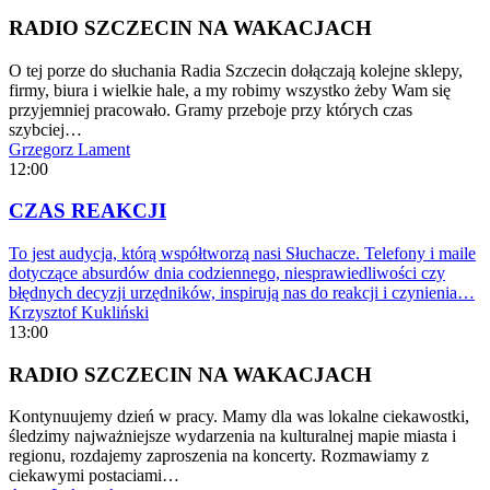
RADIO SZCZECIN NA WAKACJACH
O tej porze do słuchania Radia Szczecin dołączają kolejne sklepy,
firmy, biura i wielkie hale, a my robimy wszystko żeby Wam się
przyjemniej pracowało. Gramy przeboje przy których czas
szybciej…
Grzegorz Lament
12:00
CZAS REAKCJI
To jest audycja, którą współtworzą nasi Słuchacze. Telefony i maile
dotyczące absurdów dnia codziennego, niesprawiedliwości czy
błędnych decyzji urzędników, inspirują nas do reakcji i czynienia…
Krzysztof Kukliński
13:00
RADIO SZCZECIN NA WAKACJACH
Kontynuujemy dzień w pracy. Mamy dla was lokalne ciekawostki,
śledzimy najważniejsze wydarzenia na kulturalnej mapie miasta i
regionu, rozdajemy zaproszenia na koncerty. Rozmawiamy z
ciekawymi postaciami…