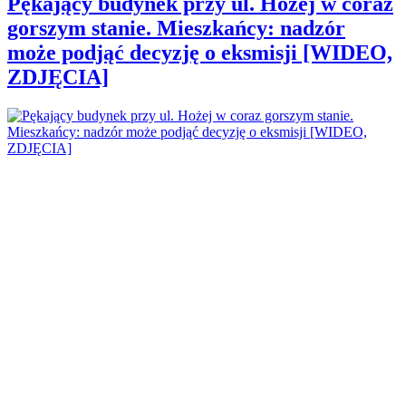
Pękający budynek przy ul. Hożej w coraz
gorszym stanie. Mieszkańcy: nadzór
może podjąć decyzję o eksmisji [WIDEO,
ZDJĘCIA]