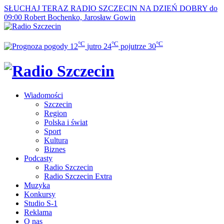
SŁUCHAJ TERAZ
RADIO SZCZECIN NA DZIEŃ DOBRY do
09:00
Robert Bochenko, Jarosław Gowin
°C
°C
°C
12
jutro
24
pojutrze
30
Wiadomości
Szczecin
Region
Polska i świat
Sport
Kultura
Biznes
Podcasty
Radio Szczecin
Radio Szczecin Extra
Muzyka
Konkursy
Studio S-1
Reklama
O nas