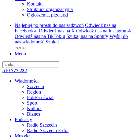
Kontakt
Struktura organizacyjna
Ogłoszenia, przetargi
Najlepiej po prostu do nas zadzwoń
Odwiedź nas na
Facebook-u
Odwiedź nas na X
Odwiedź nas na Instagram-ie
Odwiedź nas na TikTok-u
Szukaj nas na Spotify
Wyślij do
nas wiadomość
Szukaj
Menu
510 777 222
Wiadomości
Szczecin
Region
Polska i świat
Sport
Kultura
Biznes
Podcasty
Radio Szczecin
Radio Szczecin Extra
Muzyka