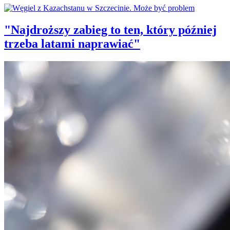
"Najdroższy zabieg to ten, który później
trzeba latami naprawiać"