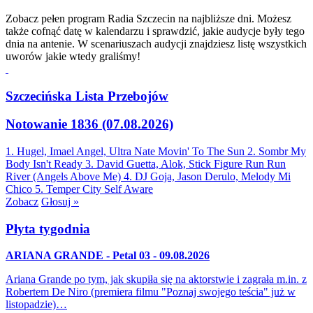
Zobacz pełen program Radia Szczecin na najbliższe dni. Możesz
także cofnąć datę w kalendarzu i sprawdzić, jakie audycje były tego
dnia na antenie. W scenariuszach audycji znajdziesz listę wszystkich
uworów jakie wtedy graliśmy!
Szczecińska Lista Przebojów
Notowanie 1836 (07.08.2026)
1. Hugel, Imael Angel, Ultra Nate
Movin' To The Sun
2. Sombr
My
Body Isn't Ready
3. David Guetta, Alok, Stick Figure
Run Run
River (Angels Above Me)
4. DJ Goja, Jason Derulo, Melody
Mi
Chico
5. Temper City
Self Aware
Zobacz
Głosuj »
Płyta tygodnia
ARIANA GRANDE - Petal 03 - 09.08.2026
Ariana Grande po tym, jak skupiła się na aktorstwie i zagrała m.in. z
Robertem De Niro (premiera filmu "Poznaj swojego teścia" już w
listopadzie)…