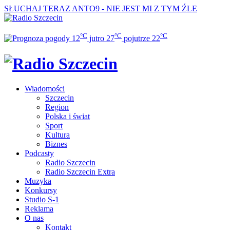
SŁUCHAJ TERAZ
ANTO9 - NIE JEST MI Z TYM ŹLE
°C
°C
°C
12
jutro
27
pojutrze
22
Wiadomości
Szczecin
Region
Polska i świat
Sport
Kultura
Biznes
Podcasty
Radio Szczecin
Radio Szczecin Extra
Muzyka
Konkursy
Studio S-1
Reklama
O nas
Kontakt