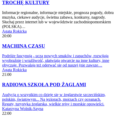
TROCHĘ KULTURY
Informacje regionalne, informacje miejskie, prognoza pogody, dobra
muzyka, ciekawe audycje, świetna zabawa, konkursy, nagrody.
Słuchaj przez internet lub w województwie zachodniopomorskiem
(POLSKA)…
Agata Rokicka
20:00
MACHINA CZASU
Podróże fascynują - uczą nowych smaków i zapachów, rozwijają
wyobraźnię i wrażliwość, ułatwiają otwarcie na inne kultury, inne
obyczaje. Pozwalają też oderwać się od naszej (nie zawsze…
Agata Rokicka
21:00
RADIOWA SZKOŁA POD ŻAGLAMI
Audycja o wszystkim co dzieje się w żeglarstwie szczecińskim,
polskim, światowym... Na jeziorach, morzach czy oceanach.
Regaty, turystyka żeglarska, wielkie rejsy i morskie opowieści.
Katarzyna Wolnik-Sayna
22:00