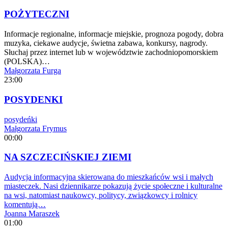
POŻYTECZNI
Informacje regionalne, informacje miejskie, prognoza pogody, dobra
muzyka, ciekawe audycje, świetna zabawa, konkursy, nagrody.
Słuchaj przez internet lub w województwie zachodniopomorskiem
(POLSKA)…
Małgorzata Furga
23:00
POSYDENKI
posydeńki
Małgorzata Frymus
00:00
NA SZCZECIŃSKIEJ ZIEMI
Audycja informacyjna skierowana do mieszkańców wsi i małych
miasteczek. Nasi dziennikarze pokazują życie społeczne i kulturalne
na wsi, natomiast naukowcy, politycy, związkowcy i rolnicy
komentują…
Joanna Maraszek
01:00