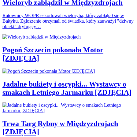
Wieloryb zabłądził w Międzyzdrojach
Ratownicy WOPR eskortowali wieloryba, który zabłąkał się w
Bałtyku. Zgłoszenie otrzymali od świadka, który zauważył "dziwny
obiekt" dryfujący…
Pogoń Szczecin pokonała Motor
[ZDJĘCIA]
Jadalne bukiety i oscypki... Wystawcy o
smakach Letniego Jarmarku [ZDJĘCIA]
Trwa Targ Rybny w Międzyzdrojach
[ZDJĘCIA]