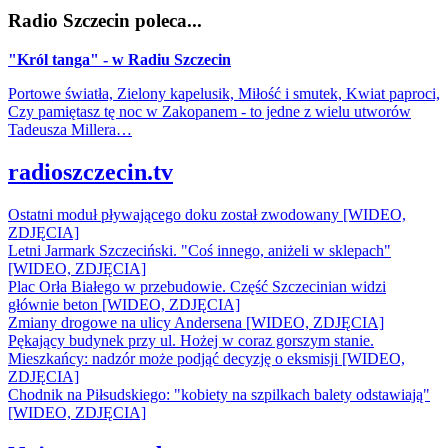
Radio Szczecin poleca...
"Król tanga" - w Radiu Szczecin
Portowe światła, Zielony kapelusik, Miłość i smutek, Kwiat paproci,
Czy pamiętasz tę noc w Zakopanem - to jedne z wielu utworów
Tadeusza Millera…
radioszczecin.tv
Ostatni moduł pływającego doku został zwodowany [WIDEO,
ZDJĘCIA]
Letni Jarmark Szczeciński. "Coś innego, aniżeli w sklepach"
[WIDEO, ZDJĘCIA]
Plac Orła Białego w przebudowie. Część Szczecinian widzi
głównie beton [WIDEO, ZDJĘCIA]
Zmiany drogowe na ulicy Andersena [WIDEO, ZDJĘCIA]
Pękający budynek przy ul. Hożej w coraz gorszym stanie.
Mieszkańcy: nadzór może podjąć decyzję o eksmisji [WIDEO,
ZDJĘCIA]
Chodnik na Piłsudskiego: "kobiety na szpilkach balety odstawiają"
[WIDEO, ZDJĘCIA]