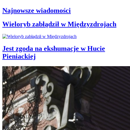
Najnowsze wiadomości
Wieloryb zabłądził w Międzyzdrojach
Jest zgoda na ekshumacje w Hucie
Pieniackiej