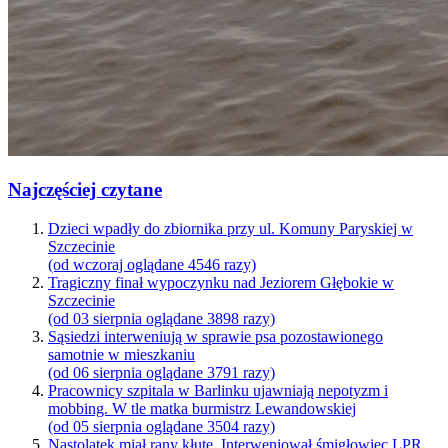
Najczęściej czytane
Dzieci wpadły do zbiornika przy ul. Komuny Paryskiej w
Szczecinie
(od wczoraj oglądane 4546 razy)
Tragiczny finał wypoczynku nad Jeziorem Głębokie w
Szczecinie
(od 03 sierpnia oglądane 3898 razy)
Sąsiedzi interweniują w sprawie psa pozostawionego
samotnie w mieszkaniu
(od 06 sierpnia oglądane 3791 razy)
Pracownicy szpitala w Barlinku ujawniają nepotyzm i
mobbing. W tle matka burmistrz Lewandowskiej
(od 05 sierpnia oglądane 3504 razy)
Nastolatek miał rany kłute. Interweniował śmigłowiec LPR