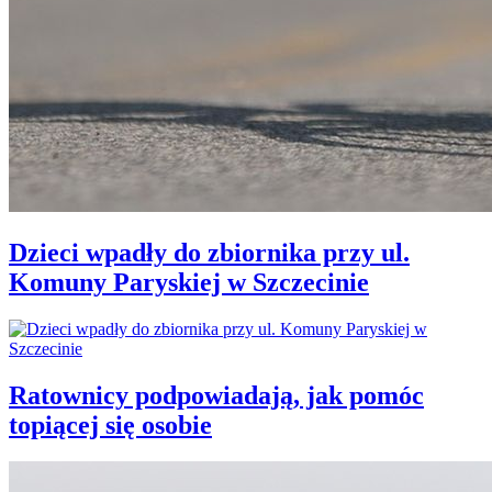
Dzieci wpadły do zbiornika przy ul.
Komuny Paryskiej w Szczecinie
Ratownicy podpowiadają, jak pomóc
topiącej się osobie