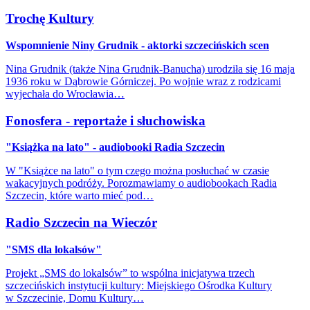
Trochę Kultury
Wspomnienie Niny Grudnik - aktorki szczecińskich scen
Nina Grudnik (także Nina Grudnik-Banucha) urodziła się 16 maja
1936 roku w Dąbrowie Górniczej. Po wojnie wraz z rodzicami
wyjechała do Wrocławia…
Fonosfera - reportaże i słuchowiska
"Książka na lato" - audiobooki Radia Szczecin
W "Książce na lato" o tym czego można posłuchać w czasie
wakacyjnych podróży. Porozmawiamy o audiobookach Radia
Szczecin, które warto mieć pod…
Radio Szczecin na Wieczór
"SMS dla lokalsów"
Projekt „SMS do lokalsów” to wspólna inicjatywa trzech
szczecińskich instytucji kultury: Miejskiego Ośrodka Kultury
w Szczecinie, Domu Kultury…