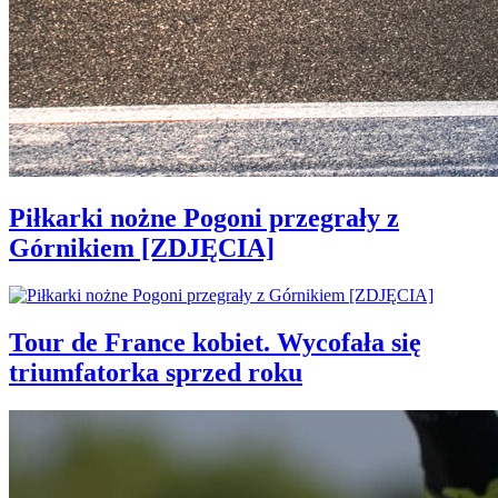
Piłkarki nożne Pogoni przegrały z
Górnikiem [ZDJĘCIA]
Tour de France kobiet. Wycofała się
triumfatorka sprzed roku