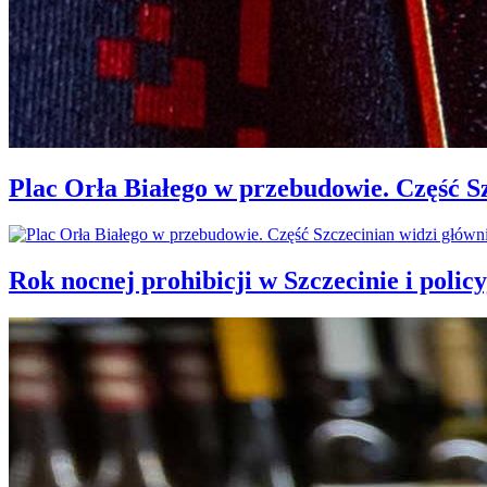
Plac Orła Białego w przebudowie. Część 
Rok nocnej prohibicji w Szczecinie i policy