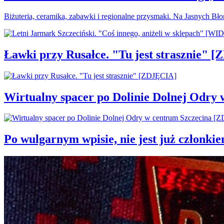
Biżuteria, ceramika, zabawki i regionalne przysmaki. Na Jasnych Bł
Ławki przy Rusałce. "Tu jest strasznie" 
Wirtualny spacer po Dolinie Dolnej Odry
Po wulgarnym wpisie, nie jest już członki