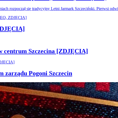
oniach rozpoczął się tradycyjny Letni Jarmark Szczeciński. Pierwsi od
[ZDJĘCIA]
 w centrum Szczecina [ZDJĘCIA]
em zarządu Pogoni Szczecin