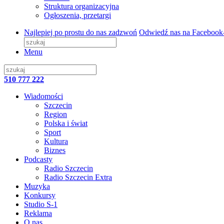
Struktura organizacyjna
Ogłoszenia, przetargi
Najlepiej po prostu do nas zadzwoń
Odwiedź nas na Facebook
Menu
510 777 222
Wiadomości
Szczecin
Region
Polska i świat
Sport
Kultura
Biznes
Podcasty
Radio Szczecin
Radio Szczecin Extra
Muzyka
Konkursy
Studio S-1
Reklama
O nas