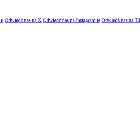
-u
Odwiedź nas na X
Odwiedź nas na Instagram-ie
Odwiedź nas na Ti