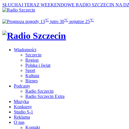
SŁUCHAJ TERAZ
WEEKENDOWE RADIO SZCZECIN NA DZI
°C
°C
°C
13
jutro
30
pojutrze
25
Wiadomości
Szczecin
Region
Polska i świat
Sport
Kultura
Biznes
Podcasty
Radio Szczecin
Radio Szczecin Extra
Muzyka
Konkursy
Studio S-1
Reklama
O nas
Kontakt