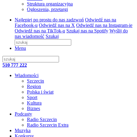
Struktura organizacyjna
Ogłoszenia, przetargi
Najlepiej po prostu do nas zadzwoń
Odwiedź nas na
Facebook-u
Odwiedź nas na X
Odwiedź nas na Instagram-ie
Odwiedź nas na TikTok-u
Szukaj nas na Spotify
Wyślij do
nas wiadomość
Szukaj
Menu
510 777 222
Wiadomości
Szczecin
Region
Polska i świat
Sport
Kultura
Biznes
Podcasty
Radio Szczecin
Radio Szczecin Extra
Muzyka
Konkursy