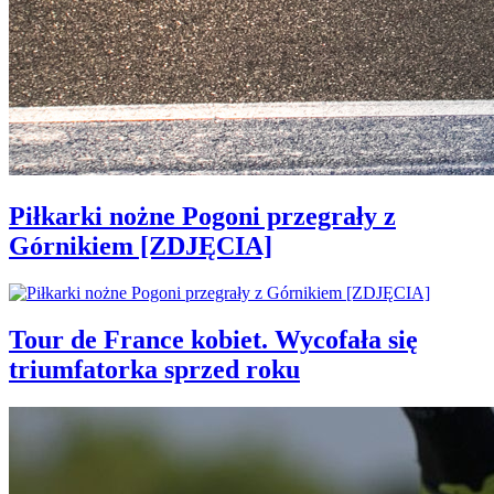
Piłkarki nożne Pogoni przegrały z
Górnikiem [ZDJĘCIA]
Tour de France kobiet. Wycofała się
triumfatorka sprzed roku