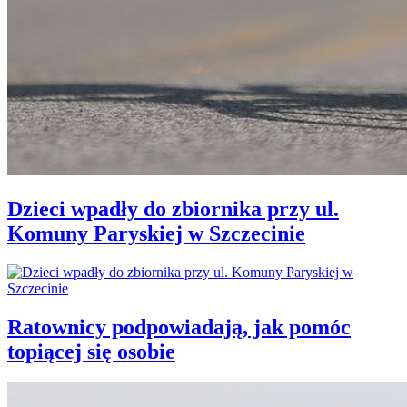
Dzieci wpadły do zbiornika przy ul.
Komuny Paryskiej w Szczecinie
Ratownicy podpowiadają, jak pomóc
topiącej się osobie