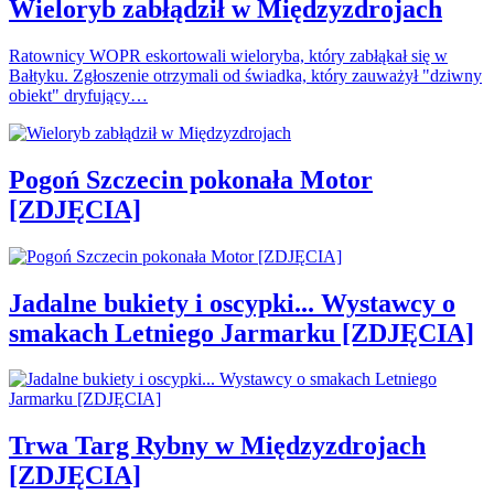
Wieloryb zabłądził w Międzyzdrojach
Ratownicy WOPR eskortowali wieloryba, który zabłąkał się w
Bałtyku. Zgłoszenie otrzymali od świadka, który zauważył "dziwny
obiekt" dryfujący…
Pogoń Szczecin pokonała Motor
[ZDJĘCIA]
Jadalne bukiety i oscypki... Wystawcy o
smakach Letniego Jarmarku [ZDJĘCIA]
Trwa Targ Rybny w Międzyzdrojach
[ZDJĘCIA]