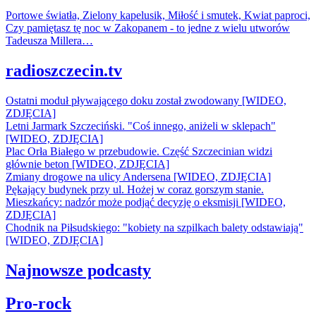
Portowe światła, Zielony kapelusik, Miłość i smutek, Kwiat paproci,
Czy pamiętasz tę noc w Zakopanem - to jedne z wielu utworów
Tadeusza Millera…
radioszczecin.tv
Ostatni moduł pływającego doku został zwodowany [WIDEO,
ZDJĘCIA]
Letni Jarmark Szczeciński. "Coś innego, aniżeli w sklepach"
[WIDEO, ZDJĘCIA]
Plac Orła Białego w przebudowie. Część Szczecinian widzi
głównie beton [WIDEO, ZDJĘCIA]
Zmiany drogowe na ulicy Andersena [WIDEO, ZDJĘCIA]
Pękający budynek przy ul. Hożej w coraz gorszym stanie.
Mieszkańcy: nadzór może podjąć decyzję o eksmisji [WIDEO,
ZDJĘCIA]
Chodnik na Piłsudskiego: "kobiety na szpilkach balety odstawiają"
[WIDEO, ZDJĘCIA]
Najnowsze podcasty
Pro-rock