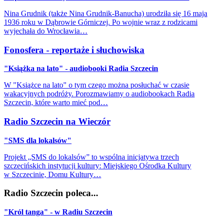
Nina Grudnik (także Nina Grudnik-Banucha) urodziła się 16 maja
1936 roku w Dąbrowie Górniczej. Po wojnie wraz z rodzicami
wyjechała do Wrocławia…
Fonosfera - reportaże i słuchowiska
"Książka na lato" - audiobooki Radia Szczecin
W "Książce na lato" o tym czego można posłuchać w czasie
wakacyjnych podróży. Porozmawiamy o audiobookach Radia
Szczecin, które warto mieć pod…
Radio Szczecin na Wieczór
"SMS dla lokalsów"
Projekt „SMS do lokalsów” to wspólna inicjatywa trzech
szczecińskich instytucji kultury: Miejskiego Ośrodka Kultury
w Szczecinie, Domu Kultury…
Radio Szczecin poleca...
"Król tanga" - w Radiu Szczecin