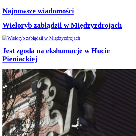
Najnowsze wiadomości
Wieloryb zabłądził w Międzyzdrojach
Jest zgoda na ekshumacje w Hucie
Pieniackiej