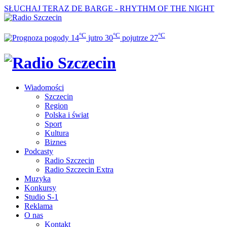
SŁUCHAJ TERAZ
DE BARGE - RHYTHM OF THE NIGHT
°C
°C
°C
14
jutro
30
pojutrze
27
Wiadomości
Szczecin
Region
Polska i świat
Sport
Kultura
Biznes
Podcasty
Radio Szczecin
Radio Szczecin Extra
Muzyka
Konkursy
Studio S-1
Reklama
O nas
Kontakt