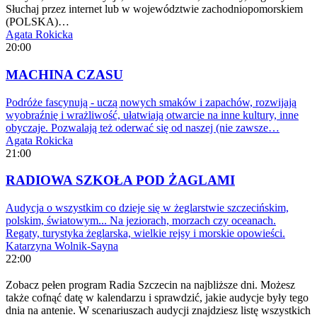
Słuchaj przez internet lub w województwie zachodniopomorskiem
(POLSKA)…
Agata Rokicka
20:00
MACHINA CZASU
Podróże fascynują - uczą nowych smaków i zapachów, rozwijają
wyobraźnię i wrażliwość, ułatwiają otwarcie na inne kultury, inne
obyczaje. Pozwalają też oderwać się od naszej (nie zawsze…
Agata Rokicka
21:00
RADIOWA SZKOŁA POD ŻAGLAMI
Audycja o wszystkim co dzieje się w żeglarstwie szczecińskim,
polskim, światowym... Na jeziorach, morzach czy oceanach.
Regaty, turystyka żeglarska, wielkie rejsy i morskie opowieści.
Katarzyna Wolnik-Sayna
22:00
Zobacz pełen program Radia Szczecin na najbliższe dni. Możesz
także cofnąć datę w kalendarzu i sprawdzić, jakie audycje były tego
dnia na antenie. W scenariuszach audycji znajdziesz listę wszystkich