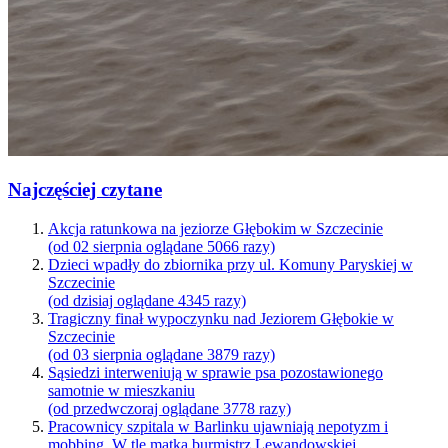
Najczęściej czytane
Akcja ratunkowa na jeziorze Głębokim w Szczecinie
(od 02 sierpnia oglądane 5066 razy)
Dzieci wpadły do zbiornika przy ul. Komuny Paryskiej w
Szczecinie
(od dzisiaj oglądane 4345 razy)
Tragiczny finał wypoczynku nad Jeziorem Głębokie w
Szczecinie
(od 03 sierpnia oglądane 3879 razy)
Sąsiedzi interweniują w sprawie psa pozostawionego
samotnie w mieszkaniu
(od przedwczoraj oglądane 3778 razy)
Pracownicy szpitala w Barlinku ujawniają nepotyzm i
mobbing. W tle matka burmistrz Lewandowskiej