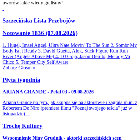
uworów jakie wtedy graliśmy!
Szczecińska Lista Przebojów
Notowanie 1836 (07.08.2026)
1. Hugel, Imael Angel, Ultra Nate
Movin' To The Sun
2. Sombr
My
Body Isn't Ready
3. David Guetta, Alok, Stick Figure
Run Run
River (Angels Above Me)
4. DJ Goja, Jason Derulo, Melody
Mi
Chico
5. Temper City
Self Aware
Zobacz
Głosuj »
Płyta tygodnia
ARIANA GRANDE - Petal 03 - 09.08.2026
Ariana Grande po tym, jak skupiła się na aktorstwie i zagrała m.in. z
Robertem De Niro (premiera filmu "Poznaj swojego teścia" już w
listopadzie)…
Trochę Kultury
Wspomnienie Niny Grudnik - aktorki szczecińskich scen