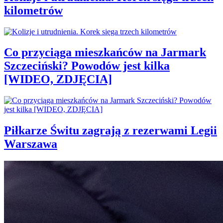
kilometrów
Co przyciąga mieszkańców na Jarmark
Szczeciński? Powodów jest kilka
[WIDEO, ZDJĘCIA]
Piłkarze Świtu zagrają z rezerwami Legii
Warszawa