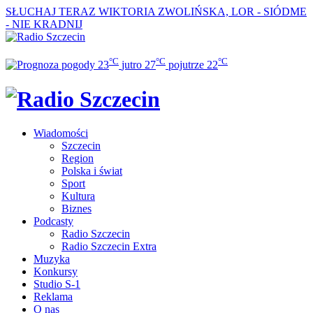
SŁUCHAJ TERAZ
WIKTORIA ZWOLIŃSKA, LOR - SIÓDME
- NIE KRADNIJ
°C
°C
°C
23
jutro
27
pojutrze
22
Wiadomości
Szczecin
Region
Polska i świat
Sport
Kultura
Biznes
Podcasty
Radio Szczecin
Radio Szczecin Extra
Muzyka
Konkursy
Studio S-1
Reklama
O nas