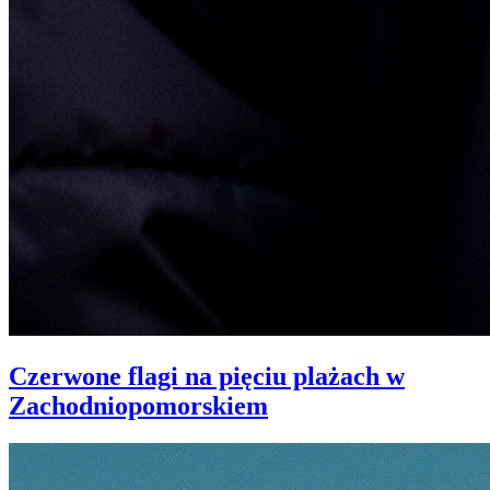
Czerwone flagi na pięciu plażach w
Zachodniopomorskiem