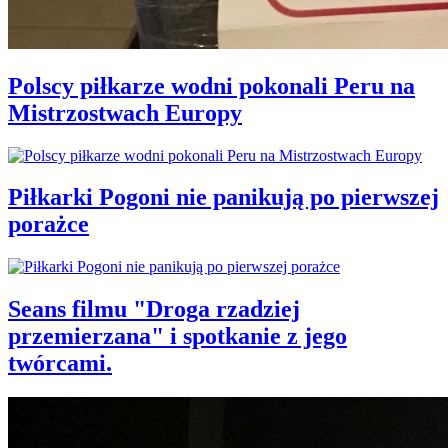
Polscy piłkarze wodni pokonali Peru na
Mistrzostwach Europy
Piłkarki Pogoni nie panikują po pierwszej
porażce
Seans filmu "Droga rzadziej
przemierzana" i spotkanie z jego
twórcami.