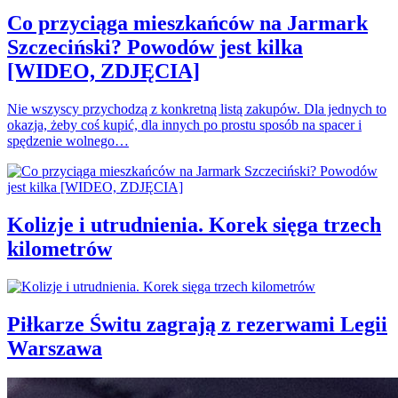
Co przyciąga mieszkańców na Jarmark
Szczeciński? Powodów jest kilka
[WIDEO, ZDJĘCIA]
Nie wszyscy przychodzą z konkretną listą zakupów. Dla jednych to
okazja, żeby coś kupić, dla innych po prostu sposób na spacer i
spędzenie wolnego…
Kolizje i utrudnienia. Korek sięga trzech
kilometrów
Piłkarze Świtu zagrają z rezerwami Legii
Warszawa