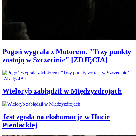
Pogoń wygrała z Motorem. "Trzy punkty
zostają w Szczecinie" [ZDJĘCIA]
Wieloryb zabłądził w Międzyzdrojach
Jest zgoda na ekshumacje w Hucie
Pieniackiej