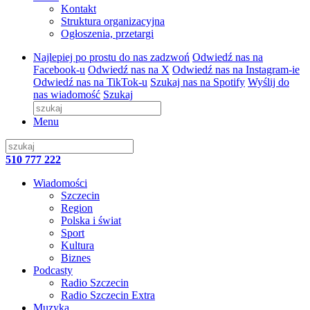
Kontakt
Struktura organizacyjna
Ogłoszenia, przetargi
Najlepiej po prostu do nas zadzwoń
Odwiedź nas na
Facebook-u
Odwiedź nas na X
Odwiedź nas na Instagram-ie
Odwiedź nas na TikTok-u
Szukaj nas na Spotify
Wyślij do
nas wiadomość
Szukaj
Menu
510 777 222
Wiadomości
Szczecin
Region
Polska i świat
Sport
Kultura
Biznes
Podcasty
Radio Szczecin
Radio Szczecin Extra
Muzyka