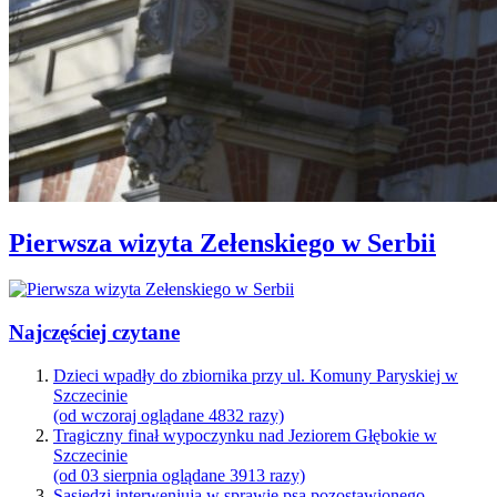
Pierwsza wizyta Zełenskiego w Serbii
Najczęściej czytane
Dzieci wpadły do zbiornika przy ul. Komuny Paryskiej w
Szczecinie
(od wczoraj oglądane 4832 razy)
Tragiczny finał wypoczynku nad Jeziorem Głębokie w
Szczecinie
(od 03 sierpnia oglądane 3913 razy)
Sąsiedzi interweniują w sprawie psa pozostawionego