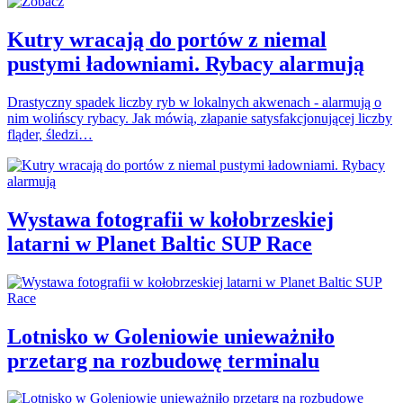
Kutry wracają do portów z niemal
pustymi ładowniami. Rybacy alarmują
Drastyczny spadek liczby ryb w lokalnych akwenach - alarmują o
nim wolińscy rybacy. Jak mówią, złapanie satysfakcjonującej liczby
fląder, śledzi…
Wystawa fotografii w kołobrzeskiej
latarni w Planet Baltic SUP Race
Lotnisko w Goleniowie unieważniło
przetarg na rozbudowę terminalu