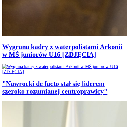
Wygrana kadry z waterpolistami Arkonii
w MŚ juniorów U16 [ZDJĘCIA]
"Nawrocki de facto stał się liderem
szeroko rozumianej centroprawicy"