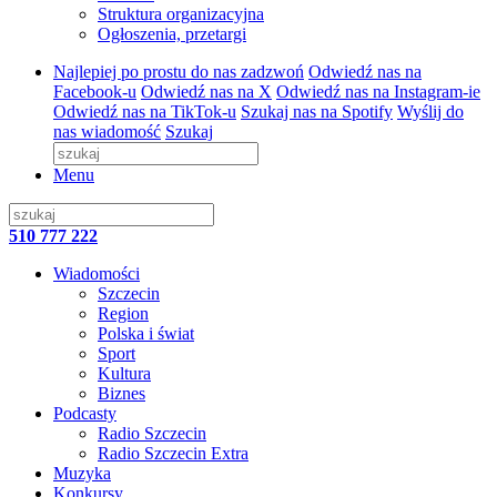
Struktura organizacyjna
Ogłoszenia, przetargi
Najlepiej po prostu do nas zadzwoń
Odwiedź nas na
Facebook-u
Odwiedź nas na X
Odwiedź nas na Instagram-ie
Odwiedź nas na TikTok-u
Szukaj nas na Spotify
Wyślij do
nas wiadomość
Szukaj
Menu
510 777 222
Wiadomości
Szczecin
Region
Polska i świat
Sport
Kultura
Biznes
Podcasty
Radio Szczecin
Radio Szczecin Extra
Muzyka
Konkursy