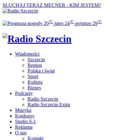
SŁUCHAJ TERAZ
MECNER - KIM JESTEM?
°C
°C
°C
20
jutro
24
pojutrze
29
Wiadomości
Szczecin
Region
Polska i świat
Sport
Kultura
Biznes
Podcasty
Radio Szczecin
Radio Szczecin Extra
Muzyka
Konkursy
Studio S-1
Reklama
O nas
Kontakt