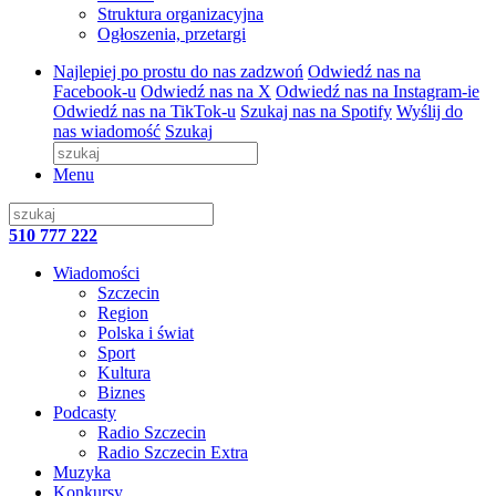
Struktura organizacyjna
Ogłoszenia, przetargi
Najlepiej po prostu do nas zadzwoń
Odwiedź nas na
Facebook-u
Odwiedź nas na X
Odwiedź nas na Instagram-ie
Odwiedź nas na TikTok-u
Szukaj nas na Spotify
Wyślij do
nas wiadomość
Szukaj
Menu
510 777 222
Wiadomości
Szczecin
Region
Polska i świat
Sport
Kultura
Biznes
Podcasty
Radio Szczecin
Radio Szczecin Extra
Muzyka
Konkursy