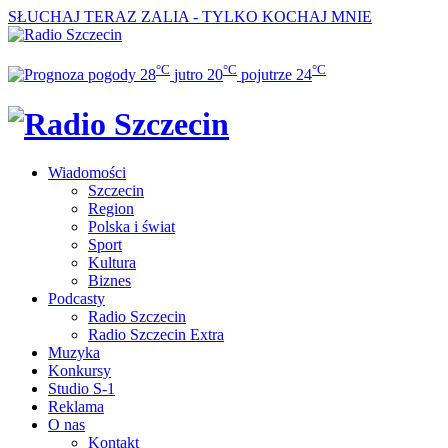
SŁUCHAJ TERAZ
ZALIA - TYLKO KOCHAJ MNIE
°C
°C
°C
28
jutro
20
pojutrze
24
Wiadomości
Szczecin
Region
Polska i świat
Sport
Kultura
Biznes
Podcasty
Radio Szczecin
Radio Szczecin Extra
Muzyka
Konkursy
Studio S-1
Reklama
O nas
Kontakt