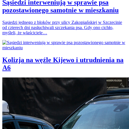
Sąsiedzi interweniują w sprawie psa
pozostawionego samotnie w mieszkaniu
Sąsiedzi jednego z bloków przy ulicy Zakopiańskiej w Szczecinie
od czterech dni nasłuchiwali szczekania psa. Gdy ono cichło,
myśleli, że właściciele…
Kolizja na węźle Kijewo i utrudnienia na
A6