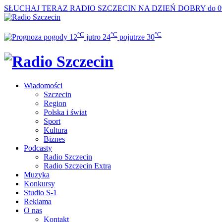
SŁUCHAJ TERAZ
RADIO SZCZECIN NA DZIEŃ DOBRY do 0
°C
°C
°C
12
jutro
24
pojutrze
30
Wiadomości
Szczecin
Region
Polska i świat
Sport
Kultura
Biznes
Podcasty
Radio Szczecin
Radio Szczecin Extra
Muzyka
Konkursy
Studio S-1
Reklama
O nas
Kontakt