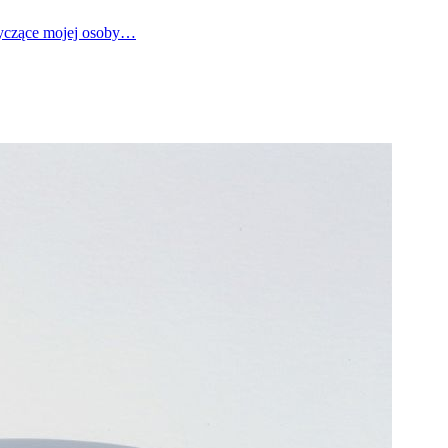
tyczące mojej osoby…