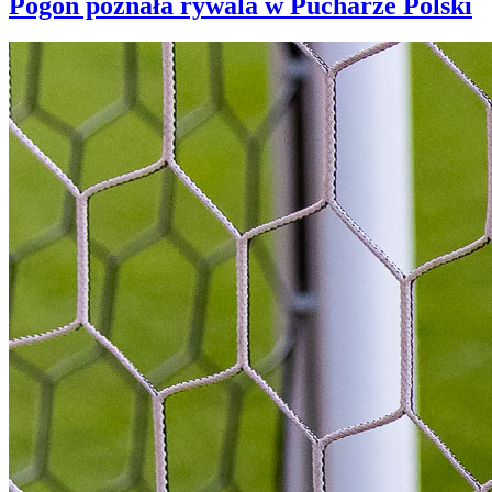
Pogoń poznała rywala w Pucharze Polski