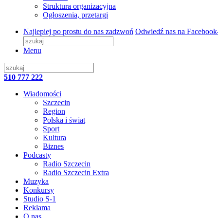
Struktura organizacyjna
Ogłoszenia, przetargi
Najlepiej po prostu do nas zadzwoń
Odwiedź nas na Facebook
Menu
510 777 222
Wiadomości
Szczecin
Region
Polska i świat
Sport
Kultura
Biznes
Podcasty
Radio Szczecin
Radio Szczecin Extra
Muzyka
Konkursy
Studio S-1
Reklama
O nas