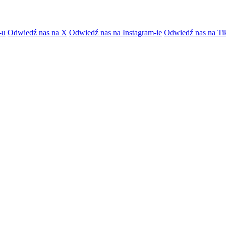
-u
Odwiedź nas na X
Odwiedź nas na Instagram-ie
Odwiedź nas na Ti