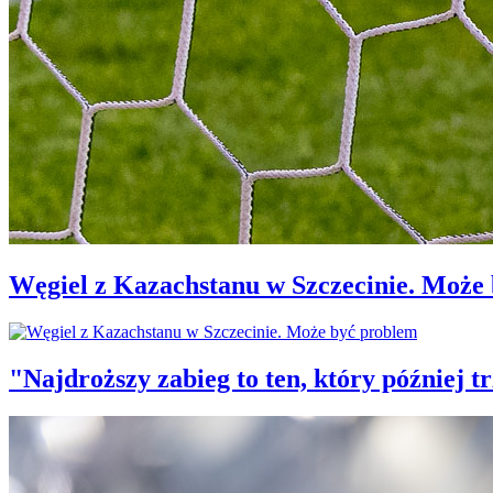
Węgiel z Kazachstanu w Szczecinie. Może
"Najdroższy zabieg to ten, który później 