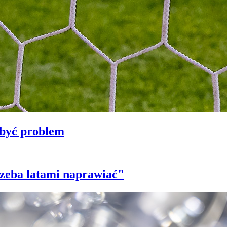
 być problem
trzeba latami naprawiać"