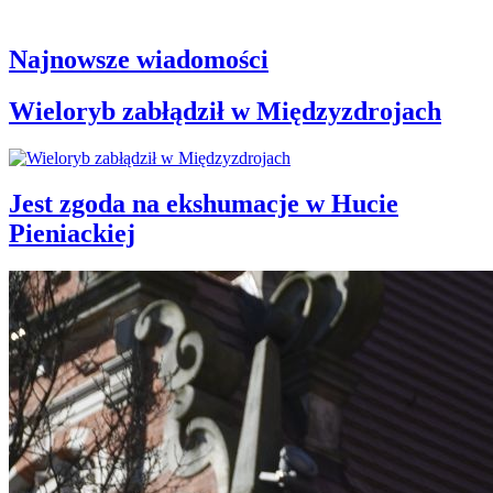
Najnowsze wiadomości
Wieloryb zabłądził w Międzyzdrojach
Jest zgoda na ekshumacje w Hucie
Pieniackiej