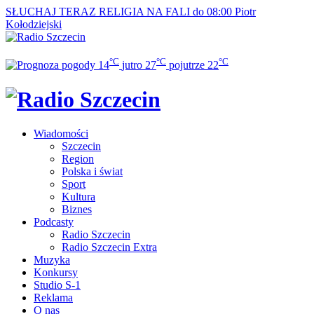
SŁUCHAJ TERAZ
RELIGIA NA FALI do 08:00
Piotr
Kołodziejski
°C
°C
°C
14
jutro
27
pojutrze
22
Wiadomości
Szczecin
Region
Polska i świat
Sport
Kultura
Biznes
Podcasty
Radio Szczecin
Radio Szczecin Extra
Muzyka
Konkursy
Studio S-1
Reklama
O nas