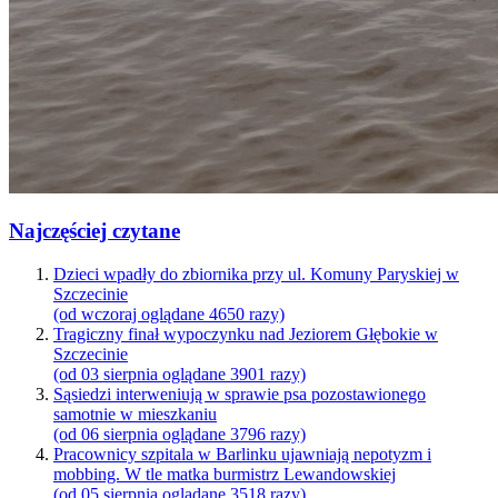
Najczęściej czytane
Dzieci wpadły do zbiornika przy ul. Komuny Paryskiej w
Szczecinie
(od wczoraj oglądane 4650 razy)
Tragiczny finał wypoczynku nad Jeziorem Głębokie w
Szczecinie
(od 03 sierpnia oglądane 3901 razy)
Sąsiedzi interweniują w sprawie psa pozostawionego
samotnie w mieszkaniu
(od 06 sierpnia oglądane 3796 razy)
Pracownicy szpitala w Barlinku ujawniają nepotyzm i
mobbing. W tle matka burmistrz Lewandowskiej
(od 05 sierpnia oglądane 3518 razy)