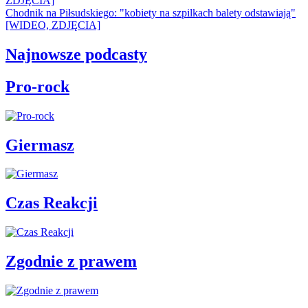
ZDJĘCIA]
Chodnik na Piłsudskiego: "kobiety na szpilkach balety odstawiają"
[WIDEO, ZDJĘCIA]
Najnowsze podcasty
Pro-rock
Giermasz
Czas Reakcji
Zgodnie z prawem