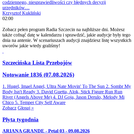
codziennego, niesprawiedliwości czy błędnych decyzji
urzędników…
Krzysztof Kukliński
02:00
Zobacz pełen program Radia Szczecin na najbliższe dni. Możesz
także cofnąć datę w kalendarzu i sprawdzić, jakie audycje były tego
dnia na antenie. W scenariuszach audycji znajdziesz listę wszystkich
uworów jakie wtedy graliśmy!
Szczecińska Lista Przebojów
Notowanie 1836 (07.08.2026)
1. Hugel, Imael Angel, Ultra Nate
Movin' To The Sun
2. Sombr
My
Body Isn't Ready
3. David Guetta, Alok, Stick Figure
Run Run
River (Angels Above Me)
4. DJ Goja, Jason Derulo, Melody
Mi
Chico
5. Temper City
Self Aware
Zobacz
Głosuj »
Płyta tygodnia
ARIANA GRANDE - Petal 03 - 09.08.2026