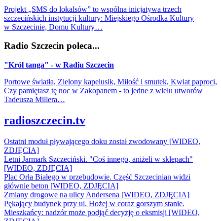
Projekt „SMS do lokalsów” to wspólna inicjatywa trzech
szczecińskich instytucji kultury: Miejskiego Ośrodka Kultury
w Szczecinie, Domu Kultury…
Radio Szczecin poleca...
"Król tanga" - w Radiu Szczecin
Portowe światła, Zielony kapelusik, Miłość i smutek, Kwiat paproci,
Czy pamiętasz tę noc w Zakopanem - to jedne z wielu utworów
Tadeusza Millera…
radioszczecin.tv
Ostatni moduł pływającego doku został zwodowany [WIDEO,
ZDJĘCIA]
Letni Jarmark Szczeciński. "Coś innego, aniżeli w sklepach"
[WIDEO, ZDJĘCIA]
Plac Orła Białego w przebudowie. Część Szczecinian widzi
głównie beton [WIDEO, ZDJĘCIA]
Zmiany drogowe na ulicy Andersena [WIDEO, ZDJĘCIA]
Pękający budynek przy ul. Hożej w coraz gorszym stanie.
Mieszkańcy: nadzór może podjąć decyzję o eksmisji [WIDEO,