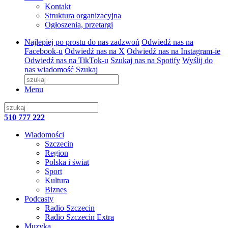
Kontakt
Struktura organizacyjna
Ogłoszenia, przetargi
Najlepiej po prostu do nas zadzwoń
Odwiedź nas na
Facebook-u
Odwiedź nas na X
Odwiedź nas na Instagram-ie
Odwiedź nas na TikTok-u
Szukaj nas na Spotify
Wyślij do
nas wiadomość
Szukaj
Menu
510 777 222
Wiadomości
Szczecin
Region
Polska i świat
Sport
Kultura
Biznes
Podcasty
Radio Szczecin
Radio Szczecin Extra
Muzyka