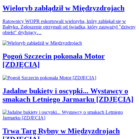
Wieloryb zabłądził w Międzyzdrojach
Ratownicy WOPR eskortowali wieloryba, który zabłąkał się w
Bałtyku. Zgłoszenie otrzymali od świadka, który zauważył "dziwny
obiekt" dryfujący…
Pogoń Szczecin pokonała Motor
[ZDJĘCIA]
Jadalne bukiety i oscypki... Wystawcy o
smakach Letniego Jarmarku [ZDJĘCIA]
Trwa Targ Rybny w Międzyzdrojach