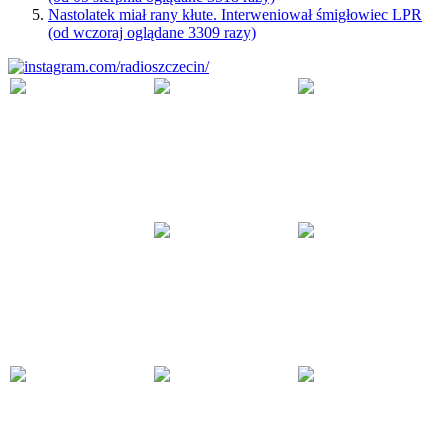
Nastolatek miał rany kłute. Interweniował śmigłowiec LPR
(od wczoraj oglądane 3309 razy)