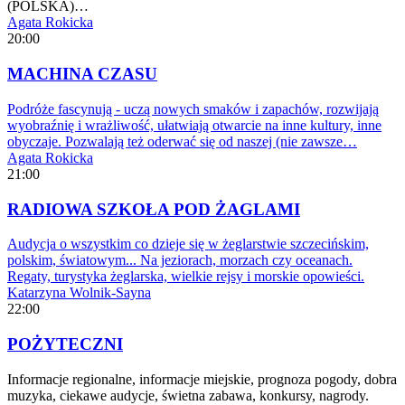
(POLSKA)…
Agata Rokicka
20:00
MACHINA CZASU
Podróże fascynują - uczą nowych smaków i zapachów, rozwijają
wyobraźnię i wrażliwość, ułatwiają otwarcie na inne kultury, inne
obyczaje. Pozwalają też oderwać się od naszej (nie zawsze…
Agata Rokicka
21:00
RADIOWA SZKOŁA POD ŻAGLAMI
Audycja o wszystkim co dzieje się w żeglarstwie szczecińskim,
polskim, światowym... Na jeziorach, morzach czy oceanach.
Regaty, turystyka żeglarska, wielkie rejsy i morskie opowieści.
Katarzyna Wolnik-Sayna
22:00
POŻYTECZNI
Informacje regionalne, informacje miejskie, prognoza pogody, dobra
muzyka, ciekawe audycje, świetna zabawa, konkursy, nagrody.