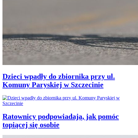
Dzieci wpadły do zbiornika przy ul.
Komuny Paryskiej w Szczecinie
Ratownicy podpowiadają, jak pomóc
topiącej się osobie