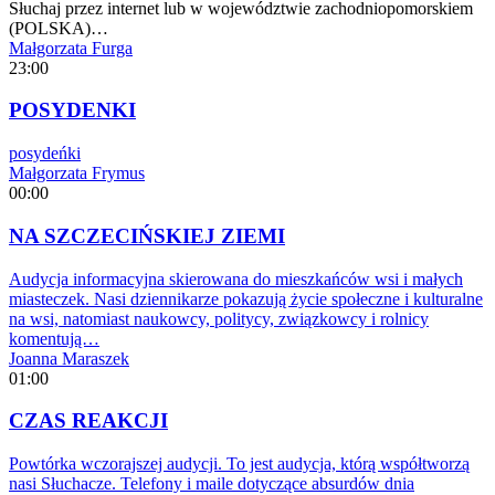
Słuchaj przez internet lub w województwie zachodniopomorskiem
(POLSKA)…
Małgorzata Furga
23:00
POSYDENKI
posydeńki
Małgorzata Frymus
00:00
NA SZCZECIŃSKIEJ ZIEMI
Audycja informacyjna skierowana do mieszkańców wsi i małych
miasteczek. Nasi dziennikarze pokazują życie społeczne i kulturalne
na wsi, natomiast naukowcy, politycy, związkowcy i rolnicy
komentują…
Joanna Maraszek
01:00
CZAS REAKCJI
Powtórka wczorajszej audycji. To jest audycja, którą współtworzą
nasi Słuchacze. Telefony i maile dotyczące absurdów dnia