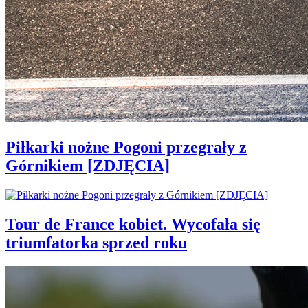
Piłkarki nożne Pogoni przegrały z
Górnikiem [ZDJĘCIA]
Tour de France kobiet. Wycofała się
triumfatorka sprzed roku