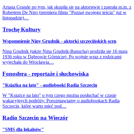
Ariana Grande po tym, jak skupiła się na aktorstwie i zagrała m.in. z
Robertem De Niro (premiera filmu "Poznaj swojego teścia" już w
listopadzie)…
Trochę Kultury
Wspomnienie Niny Grudnik - aktorki szczecińskich scen
Nina Grudnik (także Nina Grudnik-Banucha) urodziła się 16 maja
1936 roku w Dąbrowie Górniczej. Po wojnie wraz z rodzicami
wyjechała do Wrocławia…
Fonosfera - reportaże i słuchowiska
"Książka na lato" - audiobooki Radia Szczecin
W "Książce na lato" o tym czego można posłuchać w czasie
wakacyjnych podróży. Porozmawiamy o audiobookach Radia
Szczecin, które warto mieć pod…
Radio Szczecin na Wieczór
"SMS dla lokalsów"