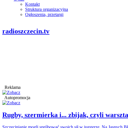
Kontakt
Struktura organizacyjna
Ogłoszenia, przetargi
radioszczecin.tv
Reklama
Autopromocja
Rugby, szermierka i... zbijak, czyli war
Szczecinianie mogli spróbować swoich sił w juggerze. Na Jasnych Bł