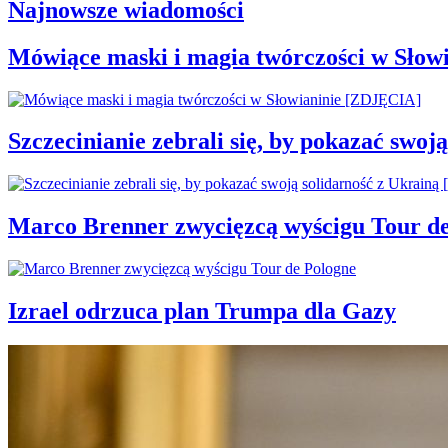
Najnowsze wiadomości
Mówiące maski i magia twórczości w Słow
Szczecinianie zebrali się, by pokazać swo
Marco Brenner zwycięzcą wyścigu Tour d
Izrael odrzuca plan Trumpa dla Gazy