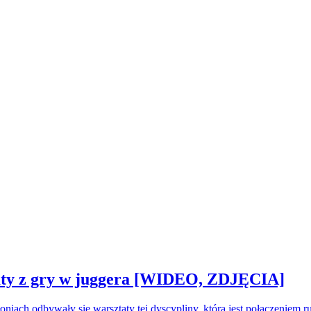
sztaty z gry w juggera [WIDEO, ZDJĘCIA]
oniach odbywały się warsztaty tej dyscypliny, która jest połączeniem