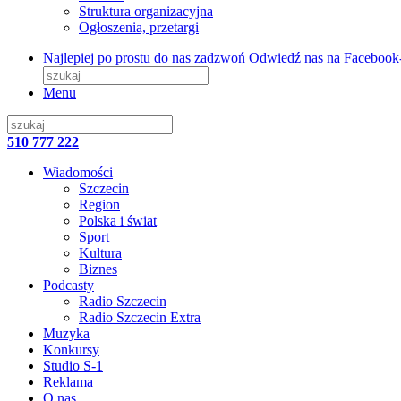
Struktura organizacyjna
Ogłoszenia, przetargi
Najlepiej po prostu do nas zadzwoń
Odwiedź nas na Facebook
Menu
510 777 222
Wiadomości
Szczecin
Region
Polska i świat
Sport
Kultura
Biznes
Podcasty
Radio Szczecin
Radio Szczecin Extra
Muzyka
Konkursy
Studio S-1
Reklama
O nas