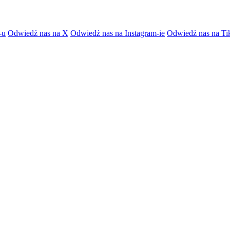
-u
Odwiedź nas na X
Odwiedź nas na Instagram-ie
Odwiedź nas na Ti