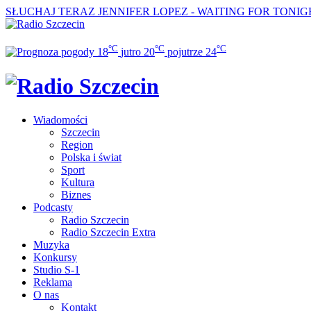
SŁUCHAJ TERAZ
JENNIFER LOPEZ - WAITING FOR TONIG
°C
°C
°C
18
jutro
20
pojutrze
24
Wiadomości
Szczecin
Region
Polska i świat
Sport
Kultura
Biznes
Podcasty
Radio Szczecin
Radio Szczecin Extra
Muzyka
Konkursy
Studio S-1
Reklama
O nas
Kontakt