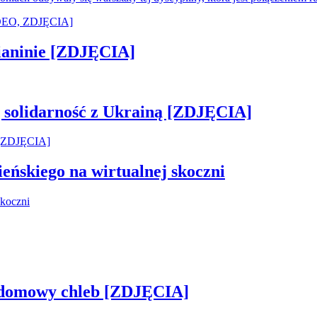
ianinie [ZDJĘCIA]
ją solidarność z Ukrainą [ZDJĘCIA]
ńskiego na wirtualnej skoczni
zy domowy chleb [ZDJĘCIA]