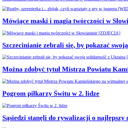
Mówiące maski i magia twórczości w Słow
Szczecinianie zebrali się, by pokazać swo
Można zdobyć tytuł Mistrza Powiatu Kamie
Pogrom piłkarzy Świtu w 2. lidze
Sąsiedzi stanęli do rywalizacji o najleps