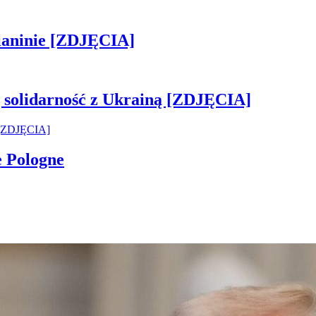
ianinie [ZDJĘCIA]
ją solidarność z Ukrainą [ZDJĘCIA]
e Pologne