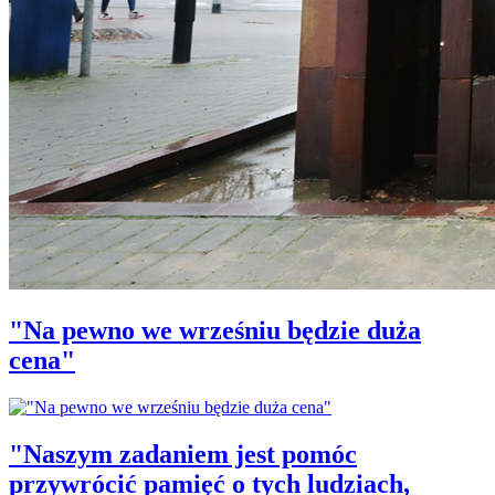
"Na pewno we wrześniu będzie duża
cena"
"Naszym zadaniem jest pomóc
przywrócić pamięć o tych ludziach,