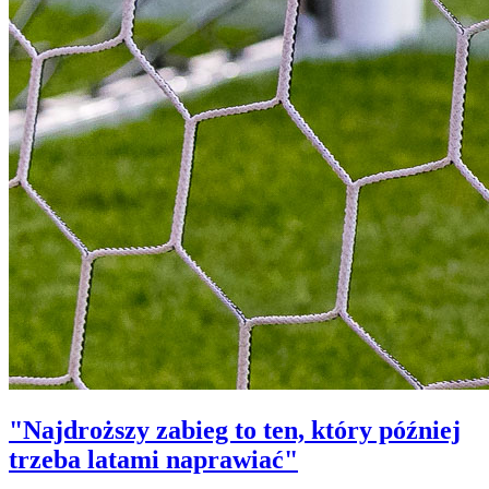
"Najdroższy zabieg to ten, który później
trzeba latami naprawiać"