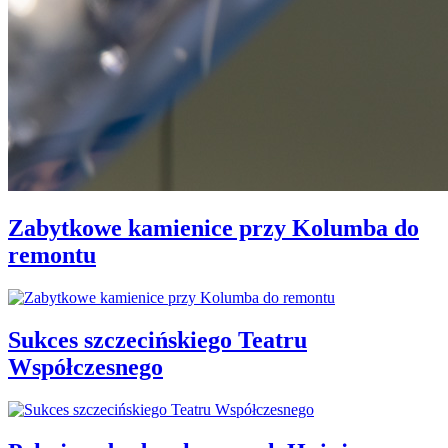
Zabytkowe kamienice przy Kolumba do
remontu
Sukces szczecińskiego Teatru
Współczesnego