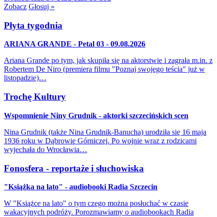
Zobacz
Głosuj »
Płyta tygodnia
ARIANA GRANDE - Petal 03 - 09.08.2026
Ariana Grande po tym, jak skupiła się na aktorstwie i zagrała m.in. z
Robertem De Niro (premiera filmu "Poznaj swojego teścia" już w
listopadzie)…
Trochę Kultury
Wspomnienie Niny Grudnik - aktorki szczecińskich scen
Nina Grudnik (także Nina Grudnik-Banucha) urodziła się 16 maja
1936 roku w Dąbrowie Górniczej. Po wojnie wraz z rodzicami
wyjechała do Wrocławia…
Fonosfera - reportaże i słuchowiska
"Książka na lato" - audiobooki Radia Szczecin
W "Książce na lato" o tym czego można posłuchać w czasie
wakacyjnych podróży. Porozmawiamy o audiobookach Radia