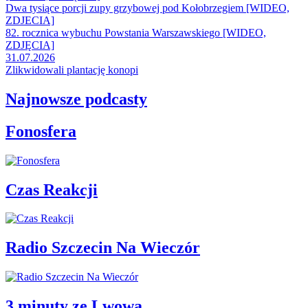
Dwa tysiące porcji zupy grzybowej pod Kołobrzegiem [WIDEO,
ZDJECIA]
82. rocznica wybuchu Powstania Warszawskiego [WIDEO,
ZDJĘCIA]
31.07.2026
Zlikwidowali plantację konopi
Najnowsze podcasty
Fonosfera
Czas Reakcji
Radio Szczecin Na Wieczór
3 minuty ze Lwowa