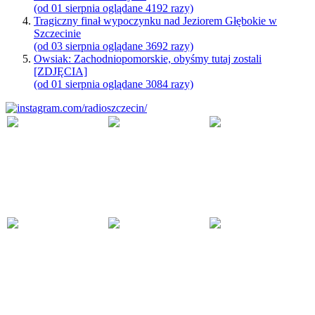
(od 01 sierpnia oglądane 4192 razy)
Tragiczny finał wypoczynku nad Jeziorem Głębokie w
Szczecinie
(od 03 sierpnia oglądane 3692 razy)
Owsiak: Zachodniopomorskie, obyśmy tutaj zostali
[ZDJĘCIA]
(od 01 sierpnia oglądane 3084 razy)