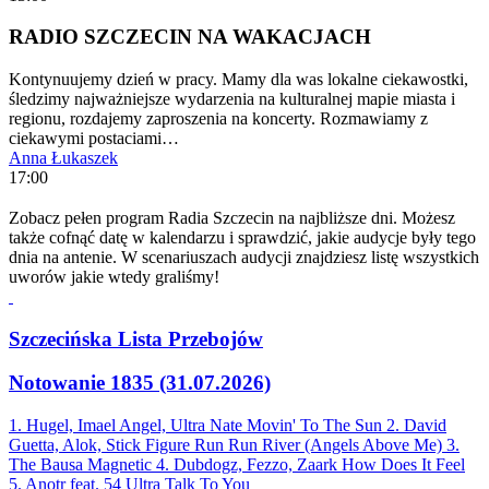
RADIO SZCZECIN NA WAKACJACH
Kontynuujemy dzień w pracy. Mamy dla was lokalne ciekawostki,
śledzimy najważniejsze wydarzenia na kulturalnej mapie miasta i
regionu, rozdajemy zaproszenia na koncerty. Rozmawiamy z
ciekawymi postaciami…
Anna Łukaszek
17:00
Zobacz pełen program Radia Szczecin na najbliższe dni. Możesz
także cofnąć datę w kalendarzu i sprawdzić, jakie audycje były tego
dnia na antenie. W scenariuszach audycji znajdziesz listę wszystkich
uworów jakie wtedy graliśmy!
Szczecińska Lista Przebojów
Notowanie 1835 (31.07.2026)
1. Hugel, Imael Angel, Ultra Nate
Movin' To The Sun
2. David
Guetta, Alok, Stick Figure
Run Run River (Angels Above Me)
3.
The Bausa
Magnetic
4. Dubdogz, Fezzo, Zaark
How Does It Feel
5. Anotr feat. 54 Ultra
Talk To You