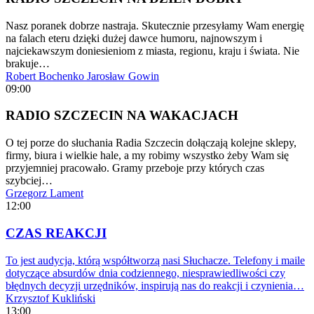
Nasz poranek dobrze nastraja. Skutecznie przesyłamy Wam energię
na falach eteru dzięki dużej dawce humoru, najnowszym i
najciekawszym doniesieniom z miasta, regionu, kraju i świata. Nie
brakuje…
Robert Bochenko
Jarosław Gowin
09:00
RADIO SZCZECIN NA WAKACJACH
O tej porze do słuchania Radia Szczecin dołączają kolejne sklepy,
firmy, biura i wielkie hale, a my robimy wszystko żeby Wam się
przyjemniej pracowało. Gramy przeboje przy których czas
szybciej…
Grzegorz Lament
12:00
CZAS REAKCJI
To jest audycja, którą współtworzą nasi Słuchacze. Telefony i maile
dotyczące absurdów dnia codziennego, niesprawiedliwości czy
błędnych decyzji urzędników, inspirują nas do reakcji i czynienia…
Krzysztof Kukliński
13:00