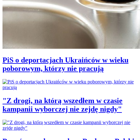
PiS o deportacjach Ukraińców w wieku
poborowym, którzy nie pracują
"Z drogi, na którą wszedłem w czasie
kampanii wyborczej nie zejdę nigdy"