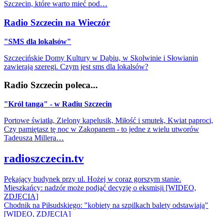
Szczecin, które warto mieć pod…
Radio Szczecin na Wieczór
"SMS dla lokalsów"
Szczecińskie Domy Kultury w Dąbiu, w Skolwinie i Słowianin
zawierają szeregi. Czym jest sms dla lokalsów?
Radio Szczecin poleca...
"Król tanga" - w Radiu Szczecin
Portowe światła, Zielony kapelusik, Miłość i smutek, Kwiat paproci,
Czy pamiętasz tę noc w Zakopanem - to jedne z wielu utworów
Tadeusza Millera…
radioszczecin.tv
Pękający budynek przy ul. Hożej w coraz gorszym stanie.
Mieszkańcy: nadzór może podjąć decyzję o eksmisji [WIDEO,
ZDJĘCIA]
Chodnik na Piłsudskiego: "kobiety na szpilkach balety odstawiają"
[WIDEO, ZDJĘCIA]