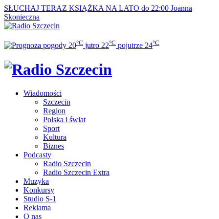
SŁUCHAJ TERAZ
KSIĄŻKA NA LATO do 22:00
Joanna
Skonieczna
°C
°C
°C
20
jutro
22
pojutrze
24
Wiadomości
Szczecin
Region
Polska i świat
Sport
Kultura
Biznes
Podcasty
Radio Szczecin
Radio Szczecin Extra
Muzyka
Konkursy
Studio S-1
Reklama
O nas