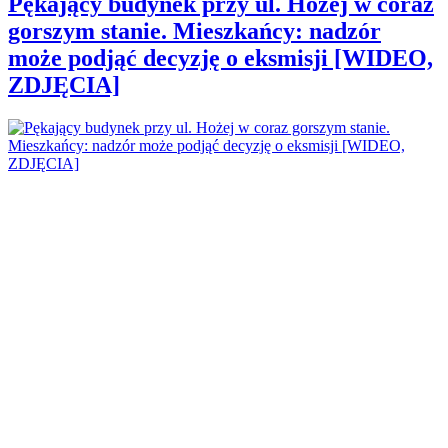
Pękający budynek przy ul. Hożej w coraz
gorszym stanie. Mieszkańcy: nadzór
może podjąć decyzję o eksmisji [WIDEO,
ZDJĘCIA]