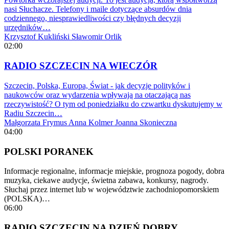
nasi Słuchacze. Telefony i maile dotyczące absurdów dnia
codziennego, niesprawiedliwości czy błędnych decyzji
urzędników…
Krzysztof Kukliński
Sławomir Orlik
02:00
RADIO SZCZECIN NA WIECZÓR
Szczecin, Polska, Europa, Świat - jak decyzje polityków i
naukowców oraz wydarzenia wpływają na otaczającą nas
rzeczywistość? O tym od poniedziałku do czwartku dyskutujemy w
Radiu Szczecin…
Małgorzata Frymus
Anna Kolmer
Joanna Skonieczna
04:00
POLSKI PORANEK
Informacje regionalne, informacje miejskie, prognoza pogody, dobra
muzyka, ciekawe audycje, świetna zabawa, konkursy, nagrody.
Słuchaj przez internet lub w województwie zachodniopomorskiem
(POLSKA)…
06:00
RADIO SZCZECIN NA DZIEŃ DOBRY