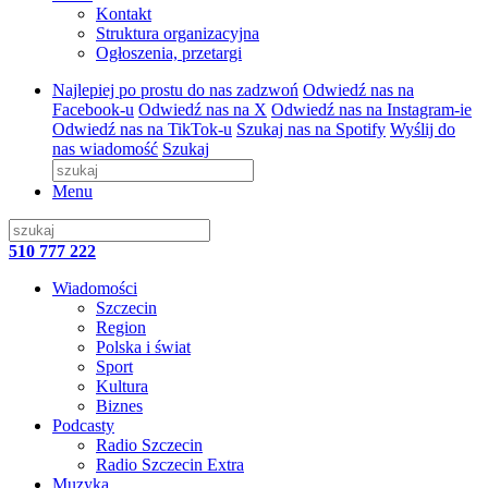
Kontakt
Struktura organizacyjna
Ogłoszenia, przetargi
Najlepiej po prostu do nas zadzwoń
Odwiedź nas na
Facebook-u
Odwiedź nas na X
Odwiedź nas na Instagram-ie
Odwiedź nas na TikTok-u
Szukaj nas na Spotify
Wyślij do
nas wiadomość
Szukaj
Menu
510 777 222
Wiadomości
Szczecin
Region
Polska i świat
Sport
Kultura
Biznes
Podcasty
Radio Szczecin
Radio Szczecin Extra
Muzyka