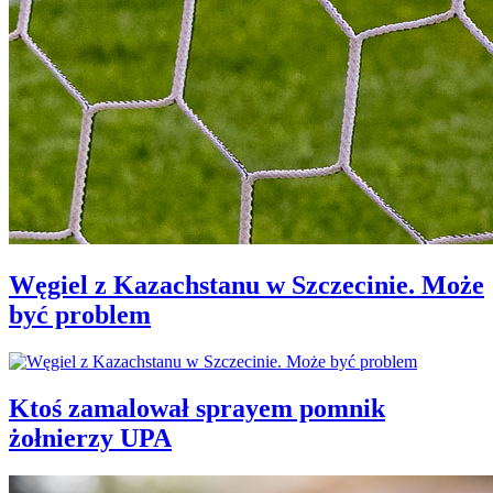
Węgiel z Kazachstanu w Szczecinie. Może
być problem
Ktoś zamalował sprayem pomnik
żołnierzy UPA