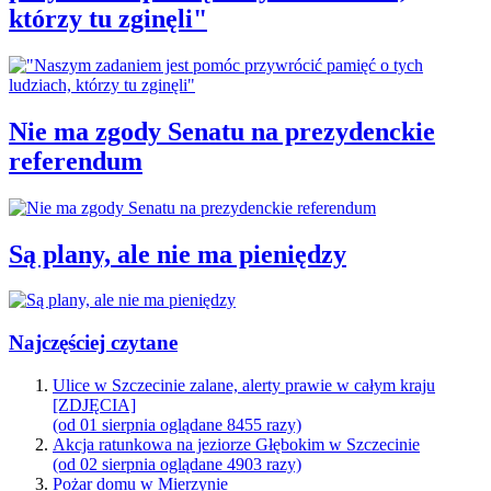
którzy tu zginęli"
Nie ma zgody Senatu na prezydenckie
referendum
Są plany, ale nie ma pieniędzy
Najczęściej czytane
Ulice w Szczecinie zalane, alerty prawie w całym kraju
[ZDJĘCIA]
(od 01 sierpnia oglądane 8455 razy)
Akcja ratunkowa na jeziorze Głębokim w Szczecinie
(od 02 sierpnia oglądane 4903 razy)
Pożar domu w Mierzynie