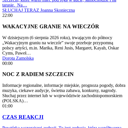
tarasie. Na…
SŁUCHAJ TERAZ
Joanna Skonieczna
22:00
WAKACYJNE GRANIE NA WIECZÓR
W dzisiejszym (6 sierpnia 2026 roku), trwającym do północy
„Wakacyjnym graniu na wieczór” swoje przeboje przypomną
polscy artyści, m.in. Marika, Reni Jusis, Margaret, Kayah, Oskar
Cyms, Paweł…
Dorota Zamolska
00:00
NOC Z RADIEM SZCZECIN
Informacje regionalne, informacje miejskie, prognoza pogody, dobra
muzyka, ciekawe audycje, świetna zabawa, konkursy, nagrody.
Słuchaj przez internet lub w województwie zachodniopomorskiem
(POLSKA)…
01:00
CZAS REAKCJI
Powtórka wczorajszej audycji. To jest audycja, którą współtworzą