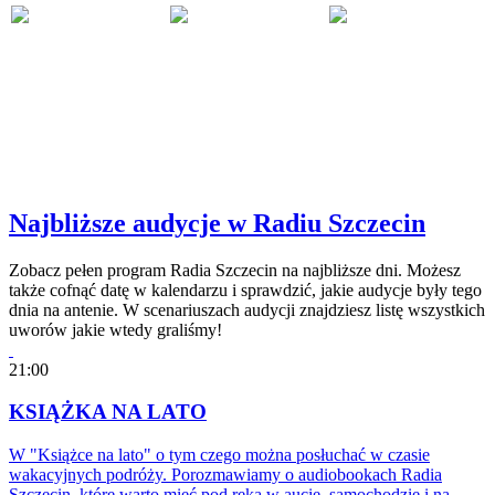
Najbliższe audycje w Radiu Szczecin
Zobacz pełen program Radia Szczecin na najbliższe dni. Możesz
także cofnąć datę w kalendarzu i sprawdzić, jakie audycje były tego
dnia na antenie. W scenariuszach audycji znajdziesz listę wszystkich
uworów jakie wtedy graliśmy!
21:00
KSIĄŻKA NA LATO
W "Książce na lato" o tym czego można posłuchać w czasie
wakacyjnych podróży. Porozmawiamy o audiobookach Radia
Szczecin, które warto mieć pod ręką w aucie, samochodzie i na