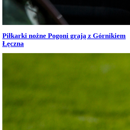
Piłkarki nożne Pogoni grają z Górnikiem
Łęczna