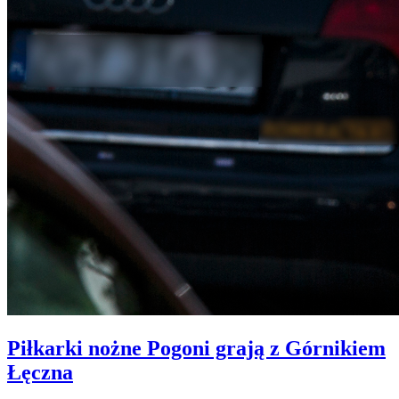
Piłkarki nożne Pogoni grają z Górnikiem
Łęczna