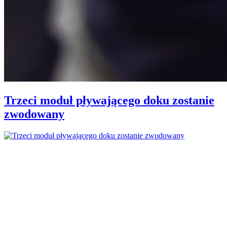
Trzeci moduł pływającego doku zostanie
zwodowany