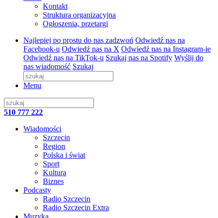
Kontakt
Struktura organizacyjna
Ogłoszenia, przetargi
Najlepiej po prostu do nas zadzwoń
Odwiedź nas na
Facebook-u
Odwiedź nas na X
Odwiedź nas na Instagram-ie
Odwiedź nas na TikTok-u
Szukaj nas na Spotify
Wyślij do
nas wiadomość
Szukaj
Menu
510 777 222
Wiadomości
Szczecin
Region
Polska i świat
Sport
Kultura
Biznes
Podcasty
Radio Szczecin
Radio Szczecin Extra
Muzyka