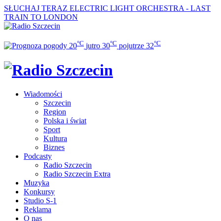
SŁUCHAJ TERAZ
ELECTRIC LIGHT ORCHESTRA - LAST
TRAIN TO LONDON
°C
°C
°C
20
jutro
30
pojutrze
32
Wiadomości
Szczecin
Region
Polska i świat
Sport
Kultura
Biznes
Podcasty
Radio Szczecin
Radio Szczecin Extra
Muzyka
Konkursy
Studio S-1
Reklama
O nas