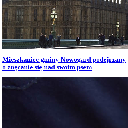
Mieszkaniec gminy Nowogard podejrzany
o znęcanie się nad swoim psem