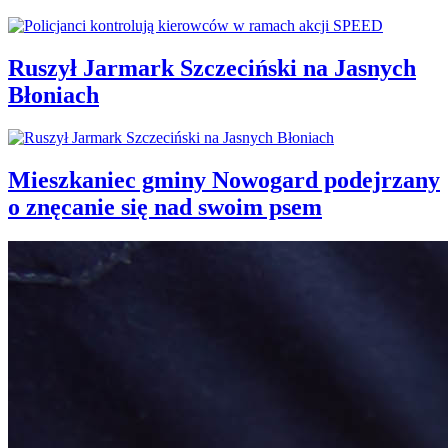
Ruszył Jarmark Szczeciński na Jasnych
Błoniach
Mieszkaniec gminy Nowogard podejrzany
o znęcanie się nad swoim psem