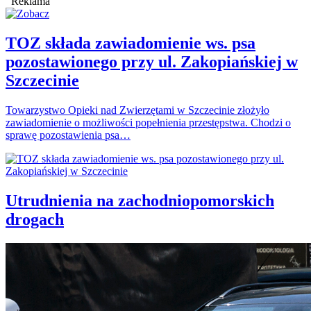
Reklama
TOZ składa zawiadomienie ws. psa
pozostawionego przy ul. Zakopiańskiej w
Szczecinie
Towarzystwo Opieki nad Zwierzętami w Szczecinie złożyło
zawiadomienie o możliwości popełnienia przestępstwa. Chodzi o
sprawę pozostawienia psa…
Utrudnienia na zachodniopomorskich
drogach