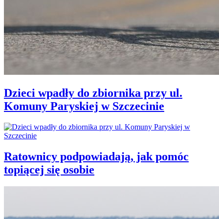
Dzieci wpadły do zbiornika przy ul.
Komuny Paryskiej w Szczecinie
Ratownicy podpowiadają, jak pomóc
topiącej się osobie