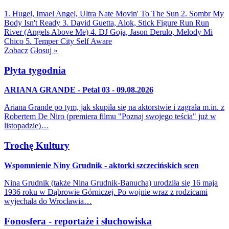
1. Hugel, Imael Angel, Ultra Nate
Movin' To The Sun
2. Sombr
My
Body Isn't Ready
3. David Guetta, Alok, Stick Figure
Run Run
River (Angels Above Me)
4. DJ Goja, Jason Derulo, Melody
Mi
Chico
5. Temper City
Self Aware
Zobacz
Głosuj »
Płyta tygodnia
ARIANA GRANDE - Petal 03 - 09.08.2026
Ariana Grande po tym, jak skupiła się na aktorstwie i zagrała m.in. z
Robertem De Niro (premiera filmu "Poznaj swojego teścia" już w
listopadzie)…
Trochę Kultury
Wspomnienie Niny Grudnik - aktorki szczecińskich scen
Nina Grudnik (także Nina Grudnik-Banucha) urodziła się 16 maja
1936 roku w Dąbrowie Górniczej. Po wojnie wraz z rodzicami
wyjechała do Wrocławia…
Fonosfera - reportaże i słuchowiska