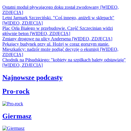
Ostatni moduł pływającego doku został zwodowany [WIDEO,
ZDJĘCIA]
Letni Jarmark Szczeciński. "Coś innego, aniżeli w sklepach"
[WIDEO, ZDJĘCIA]
Plac Orła Białego w przebudowie. Część Szczecinian widzi
głównie beton [WIDEO, ZDJĘCIA]
Zmiany drogowe na ulicy Andersena [WIDEO, ZDJĘCIA]
Pękający budynek przy ul. Hożej w coraz gorszym stanie.
Mieszkańcy: nadzór może podjąć decyzję o eksmisji [WIDEO,
ZDJĘCIA]
Chodnik na Piłsudskiego: "kobiety na szpilkach balety odstawiają"
[WIDEO, ZDJĘCIA]
Najnowsze podcasty
Pro-rock
Giermasz