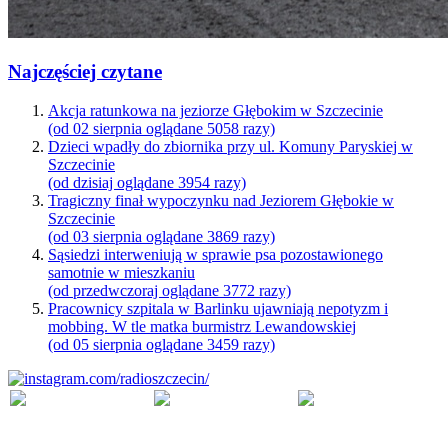
Najczęściej czytane
Akcja ratunkowa na jeziorze Głębokim w Szczecinie
(od 02 sierpnia oglądane 5058 razy)
Dzieci wpadły do zbiornika przy ul. Komuny Paryskiej w
Szczecinie
(od dzisiaj oglądane 3954 razy)
Tragiczny finał wypoczynku nad Jeziorem Głębokie w
Szczecinie
(od 03 sierpnia oglądane 3869 razy)
Sąsiedzi interweniują w sprawie psa pozostawionego
samotnie w mieszkaniu
(od przedwczoraj oglądane 3772 razy)
Pracownicy szpitala w Barlinku ujawniają nepotyzm i
mobbing. W tle matka burmistrz Lewandowskiej
(od 05 sierpnia oglądane 3459 razy)