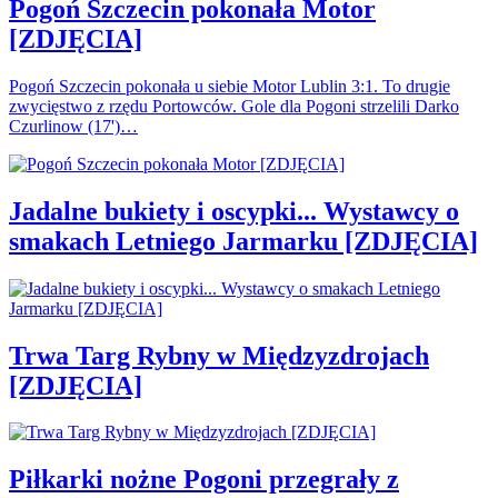
Pogoń Szczecin pokonała Motor
[ZDJĘCIA]
Pogoń Szczecin pokonała u siebie Motor Lublin 3:1. To drugie
zwycięstwo z rzędu Portowców. Gole dla Pogoni strzelili Darko
Czurlinow (17')…
Jadalne bukiety i oscypki... Wystawcy o
smakach Letniego Jarmarku [ZDJĘCIA]
Trwa Targ Rybny w Międzyzdrojach
[ZDJĘCIA]
Piłkarki nożne Pogoni przegrały z