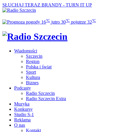
SŁUCHAJ TERAZ
BRANDY - TURN IT UP
°C
°C
°C
16
jutro
30
pojutrze
32
Wiadomości
Szczecin
Region
Polska i świat
Sport
Kultura
Biznes
Podcasty
Radio Szczecin
Radio Szczecin Extra
Muzyka
Konkursy
Studio S-1
Reklama
O nas
Kontakt