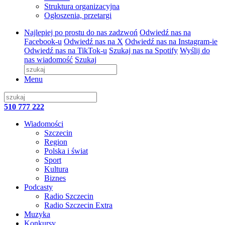
Struktura organizacyjna
Ogłoszenia, przetargi
Najlepiej po prostu do nas zadzwoń
Odwiedź nas na
Facebook-u
Odwiedź nas na X
Odwiedź nas na Instagram-ie
Odwiedź nas na TikTok-u
Szukaj nas na Spotify
Wyślij do
nas wiadomość
Szukaj
Menu
510 777 222
Wiadomości
Szczecin
Region
Polska i świat
Sport
Kultura
Biznes
Podcasty
Radio Szczecin
Radio Szczecin Extra
Muzyka
Konkursy