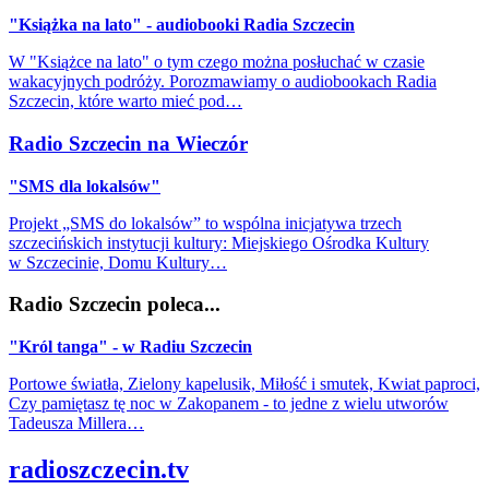
"Książka na lato" - audiobooki Radia Szczecin
W "Książce na lato" o tym czego można posłuchać w czasie
wakacyjnych podróży. Porozmawiamy o audiobookach Radia
Szczecin, które warto mieć pod…
Radio Szczecin na Wieczór
"SMS dla lokalsów"
Projekt „SMS do lokalsów” to wspólna inicjatywa trzech
szczecińskich instytucji kultury: Miejskiego Ośrodka Kultury
w Szczecinie, Domu Kultury…
Radio Szczecin poleca...
"Król tanga" - w Radiu Szczecin
Portowe światła, Zielony kapelusik, Miłość i smutek, Kwiat paproci,
Czy pamiętasz tę noc w Zakopanem - to jedne z wielu utworów
Tadeusza Millera…
radioszczecin.tv