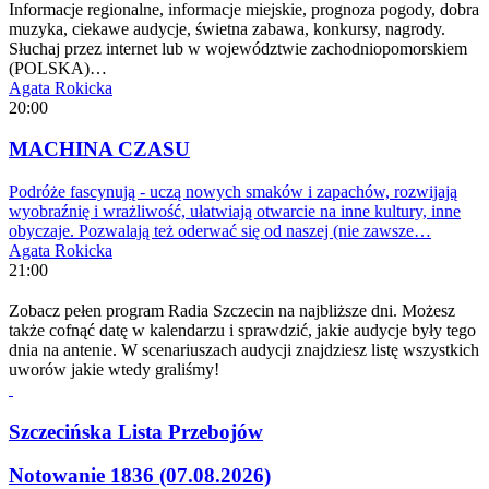
Informacje regionalne, informacje miejskie, prognoza pogody, dobra
muzyka, ciekawe audycje, świetna zabawa, konkursy, nagrody.
Słuchaj przez internet lub w województwie zachodniopomorskiem
(POLSKA)…
Agata Rokicka
20:00
MACHINA CZASU
Podróże fascynują - uczą nowych smaków i zapachów, rozwijają
wyobraźnię i wrażliwość, ułatwiają otwarcie na inne kultury, inne
obyczaje. Pozwalają też oderwać się od naszej (nie zawsze…
Agata Rokicka
21:00
Zobacz pełen program Radia Szczecin na najbliższe dni. Możesz
także cofnąć datę w kalendarzu i sprawdzić, jakie audycje były tego
dnia na antenie. W scenariuszach audycji znajdziesz listę wszystkich
uworów jakie wtedy graliśmy!
Szczecińska Lista Przebojów
Notowanie 1836 (07.08.2026)