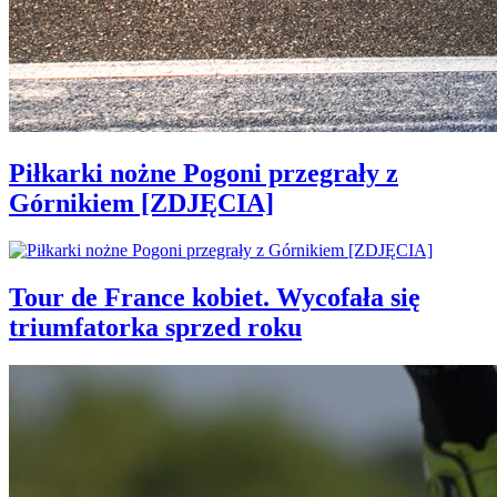
Piłkarki nożne Pogoni przegrały z
Górnikiem [ZDJĘCIA]
Tour de France kobiet. Wycofała się
triumfatorka sprzed roku