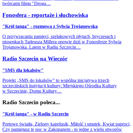
twórcami filmu "Droga…
Fonosfera - reportaże i słuchowiska
"Król tanga" - rozmowa z Sylwią Trojanowską
O przywracaniu pamięci, szelakowych płytach, bryczesach i
piosenkach Tadeusza Millera opowie dziś w Fonosferze Sylwia
Trojanowska. Latem w Radiu Szczecin…
Radio Szczecin na Wieczór
"SMS dla lokalsów"
Projekt „SMS do lokalsów” to wspólna inicjatywa trzech
szczecińskich instytucji kultury: Miejskiego Ośrodka Kultury
w Szczecinie, Domu Kultury…
Radio Szczecin poleca...
"Król tanga" - w Radiu Szczecin
Portowe światła, Zielony kapelusik, Miłość i smutek, Kwiat paproci,
Czy pamiętasz tę noc w Zakopanem - to jedne z wielu utworów