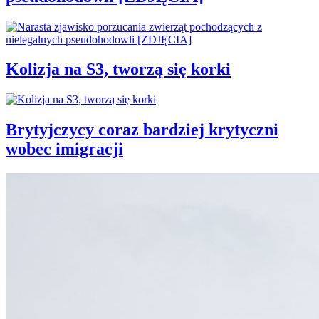
Kolizja na S3, tworzą się korki
Brytyjczycy coraz bardziej krytyczni
wobec imigracji