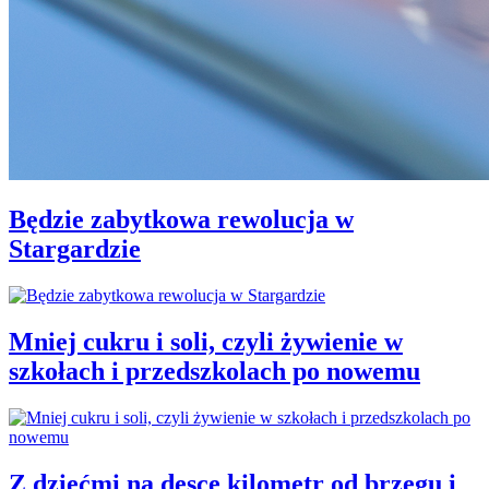
Będzie zabytkowa rewolucja w
Stargardzie
Mniej cukru i soli, czyli żywienie w
szkołach i przedszkolach po nowemu
Z dziećmi na desce kilometr od brzegu i