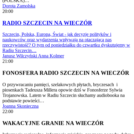
(POLSKA)…
Dorota Zamolska
20:00
RADIO SZCZECIN NA WIECZÓR
Szczecin, Polska, Europa, Świat - jak decyzje polityków i
naukowców oraz wydarzenia wpływają na otaczającą nas
rzeczywistość? O tym od poniedziałku do czwartku dyskutujemy w
Radiu Szczecin…
Janusz Wilczyński
Anna Kolmer
21:00
FONOSFERA RADIO SZCZECIN NA WIECZÓR
O przywracaniu pamięci, szelakowych płytach, bryczesach i
piosenkach Tadeusza Millera opowie dziś w Fonosferze Sylwia
Trojanowska. Latem w Radiu Szczecin słuchamy audiobooka na
podstawie powieści…
Joanna Skonieczna
22:00
WAKACYJNE GRANIE NA WIECZÓR