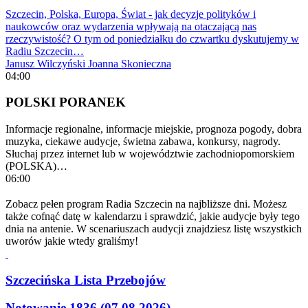
Szczecin, Polska, Europa, Świat - jak decyzje polityków i
naukowców oraz wydarzenia wpływają na otaczającą nas
rzeczywistość? O tym od poniedziałku do czwartku dyskutujemy w
Radiu Szczecin…
Janusz Wilczyński
Joanna Skonieczna
04:00
POLSKI PORANEK
Informacje regionalne, informacje miejskie, prognoza pogody, dobra
muzyka, ciekawe audycje, świetna zabawa, konkursy, nagrody.
Słuchaj przez internet lub w województwie zachodniopomorskiem
(POLSKA)…
06:00
Zobacz pełen program Radia Szczecin na najbliższe dni. Możesz
także cofnąć datę w kalendarzu i sprawdzić, jakie audycje były tego
dnia na antenie. W scenariuszach audycji znajdziesz listę wszystkich
uworów jakie wtedy graliśmy!
Szczecińska Lista Przebojów
Notowanie 1836 (07.08.2026)