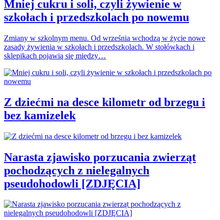
Mniej cukru i soli, czyli żywienie w
szkołach i przedszkolach po nowemu
Zmiany w szkolnym menu. Od września wchodzą w życie nowe
zasady żywienia w szkołach i przedszkolach. W stołówkach i
sklepikach pojawią się między…
Z dziećmi na desce kilometr od brzegu i
bez kamizelek
Narasta zjawisko porzucania zwierząt
pochodzących z nielegalnych
pseudohodowli [ZDJĘCIA]