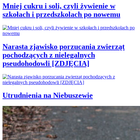
Mniej cukru i soli, czyli żywienie w
szkołach i przedszkolach po nowemu
Narasta zjawisko porzucania zwierząt
pochodzących z nielegalnych
pseudohodowli [ZDJĘCIA]
Utrudnienia na Niebuszewie