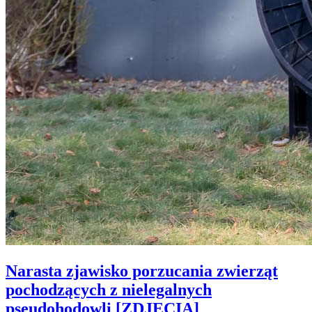
Narasta zjawisko porzucania zwierząt
pochodzących z nielegalnych
pseudohodowli [ZDJĘCIA]