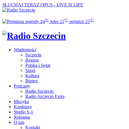
SŁUCHAJ TERAZ
OPUS - LIVE IS LIFE
°C
°C
°C
24
jutro
22
pojutrze
23
Wiadomości
Szczecin
Region
Polska i świat
Sport
Kultura
Biznes
Podcasty
Radio Szczecin
Radio Szczecin Extra
Muzyka
Konkursy
Studio S-1
Reklama
O nas
Kontakt