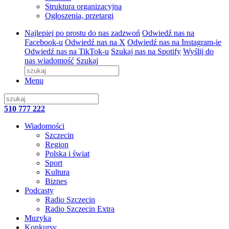
Struktura organizacyjna
Ogłoszenia, przetargi
Najlepiej po prostu do nas zadzwoń
Odwiedź nas na
Facebook-u
Odwiedź nas na X
Odwiedź nas na Instagram-ie
Odwiedź nas na TikTok-u
Szukaj nas na Spotify
Wyślij do
nas wiadomość
Szukaj
Menu
510 777 222
Wiadomości
Szczecin
Region
Polska i świat
Sport
Kultura
Biznes
Podcasty
Radio Szczecin
Radio Szczecin Extra
Muzyka
Konkursy