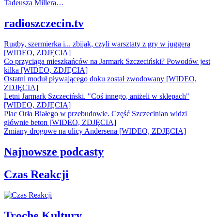
Tadeusza Millera…
radioszczecin.tv
Rugby, szermierka i... zbijak, czyli warsztaty z gry w juggera
[WIDEO, ZDJĘCIA]
Co przyciąga mieszkańców na Jarmark Szczeciński? Powodów jest
kilka [WIDEO, ZDJĘCIA]
Ostatni moduł pływającego doku został zwodowany [WIDEO,
ZDJĘCIA]
Letni Jarmark Szczeciński. "Coś innego, aniżeli w sklepach"
[WIDEO, ZDJĘCIA]
Plac Orła Białego w przebudowie. Część Szczecinian widzi
głównie beton [WIDEO, ZDJĘCIA]
Zmiany drogowe na ulicy Andersena [WIDEO, ZDJĘCIA]
Najnowsze podcasty
Czas Reakcji
Trochę Kultury