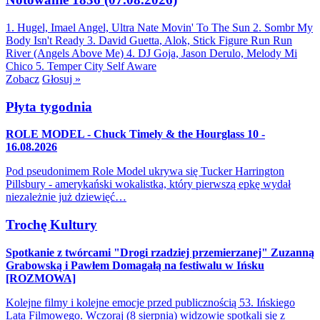
1. Hugel, Imael Angel, Ultra Nate
Movin' To The Sun
2. Sombr
My
Body Isn't Ready
3. David Guetta, Alok, Stick Figure
Run Run
River (Angels Above Me)
4. DJ Goja, Jason Derulo, Melody
Mi
Chico
5. Temper City
Self Aware
Zobacz
Głosuj »
Płyta tygodnia
ROLE MODEL - Chuck Timely & the Hourglass 10 -
16.08.2026
Pod pseudonimem Role Model ukrywa się Tucker Harrington
Pillsbury - amerykański wokalistka, który pierwszą epkę wydał
niezależnie już dziewięć…
Trochę Kultury
Spotkanie z twórcami "Drogi rzadziej przemierzanej" Zuzanną
Grabowską i Pawłem Domagałą na festiwalu w Ińsku
[ROZMOWA]
Kolejne filmy i kolejne emocje przed publicznością 53. Ińskiego
Lata Filmowego. Wczoraj (8 sierpnia) widzowie spotkali się z