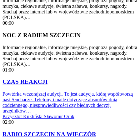
Informacje regionalne, informacje miejskie, prognoza pogody, dobra
muzyka, ciekawe audycje, świetna zabawa, konkursy, nagrody.
Słuchaj przez internet lub w województwie zachodniopomorskiem
(POLSKA)…
00:00
NOC Z RADIEM SZCZECIN
Informacje regionalne, informacje miejskie, prognoza pogody, dobra
muzyka, ciekawe audycje, świetna zabawa, konkursy, nagrody.
Słuchaj przez internet lub w województwie zachodniopomorskiem
(POLSKA)…
01:00
CZAS REAKCJI
Powtórka wczorajszej audycji. To jest audycja, którą współtworzą
nasi Słuchacze. Telefony i maile dotyczące absurdów dnia
codziennego, niesprawiedliwości czy błędnych decyzji
urzędników…
Krzysztof Kukliński
Sławomir Orlik
02:00
RADIO SZCZECIN NA WIECZÓR