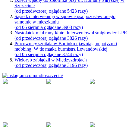
Dzieci wpadły do zbiornika przy ul. Komuny Paryskiej w
Szczecinie
(od przedwczoraj oglądane 5423 razy)
Sąsiedzi interweniują w sprawie psa pozostawionego
samotnie w mieszkaniu
(od 06 sierpnia oglądane 3903 razy)
Nastolatek miał rany kłute. Interweniował śmigłowiec LPR
(od przedwczoraj oglądane 3826 razy)
Pracownicy szpitala w Barlinku ujawniają nepotyzm i
mobbing. W tle matka burmistrz Lewandowskiej
(od 05 sierpnia oglądane 3744 razy)
Wieloryb zabłądził w Międzyzdrojach
(od przedwczoraj oglądane 3196 razy)