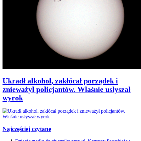
Ukradł alkohol, zakłócał porządek i
znieważył policjantów. Właśnie usłyszał
wyrok
Najczęściej czytane