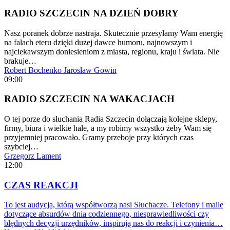
RADIO SZCZECIN NA DZIEŃ DOBRY
Nasz poranek dobrze nastraja. Skutecznie przesyłamy Wam energię
na falach eteru dzięki dużej dawce humoru, najnowszym i
najciekawszym doniesieniom z miasta, regionu, kraju i świata. Nie
brakuje…
Robert Bochenko
Jarosław Gowin
09:00
RADIO SZCZECIN NA WAKACJACH
O tej porze do słuchania Radia Szczecin dołączają kolejne sklepy,
firmy, biura i wielkie hale, a my robimy wszystko żeby Wam się
przyjemniej pracowało. Gramy przeboje przy których czas
szybciej…
Grzegorz Lament
12:00
CZAS REAKCJI
To jest audycja, którą współtworzą nasi Słuchacze. Telefony i maile
dotyczące absurdów dnia codziennego, niesprawiedliwości czy
błędnych decyzji urzędników, inspirują nas do reakcji i czynienia…