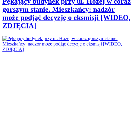
Pękający budynek przy ul. Hożej w coraz
gorszym stanie. Mieszkańcy: nadzór
może podjąć decyzję o eksmisji [WIDEO,
ZDJĘCIA]