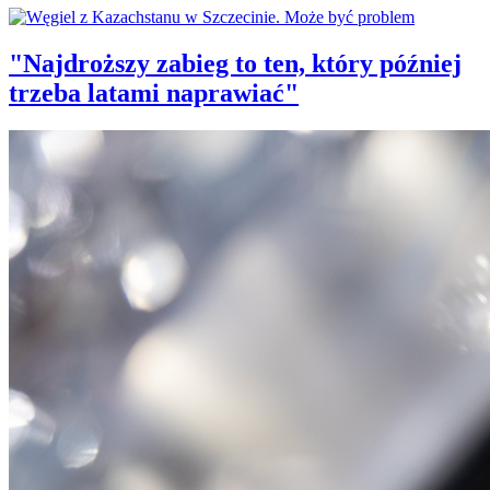
"Najdroższy zabieg to ten, który później
trzeba latami naprawiać"