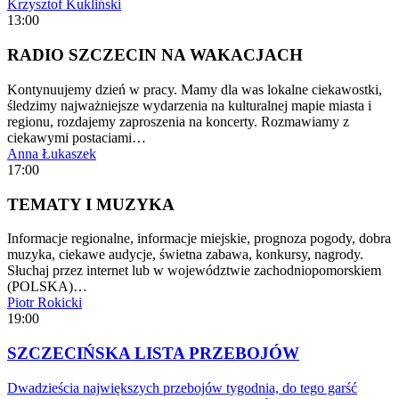
Krzysztof Kukliński
13:00
RADIO SZCZECIN NA WAKACJACH
Kontynuujemy dzień w pracy. Mamy dla was lokalne ciekawostki,
śledzimy najważniejsze wydarzenia na kulturalnej mapie miasta i
regionu, rozdajemy zaproszenia na koncerty. Rozmawiamy z
ciekawymi postaciami…
Anna Łukaszek
17:00
TEMATY I MUZYKA
Informacje regionalne, informacje miejskie, prognoza pogody, dobra
muzyka, ciekawe audycje, świetna zabawa, konkursy, nagrody.
Słuchaj przez internet lub w województwie zachodniopomorskiem
(POLSKA)…
Piotr Rokicki
19:00
SZCZECIŃSKA LISTA PRZEBOJÓW
Dwadzieścia największych przebojów tygodnia, do tego garść