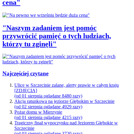
cena"
"Naszym zadaniem jest pomóc
przywrócić pamięć o tych ludziach,
którzy tu zginęli"
Najczęściej czytane
Ulice w Szczecinie zalane, alerty prawie w całym kraju
[ZDJĘCIA]
(od 01 sierpnia oglądane 8480 razy)
Akcja ratunkowa na jeziorze Głębokim w Szczecinie
(od 02 sierpnia oglądane 4929 razy)
Pożar domu w Mierzynie
(od 01 sierpnia oglądane 4215 razy)
Tragiczny finał wypoczynku nad Jeziorem Głębokie w
Szczecinie
(od 03 sierpnia oglądane 3720 razy)