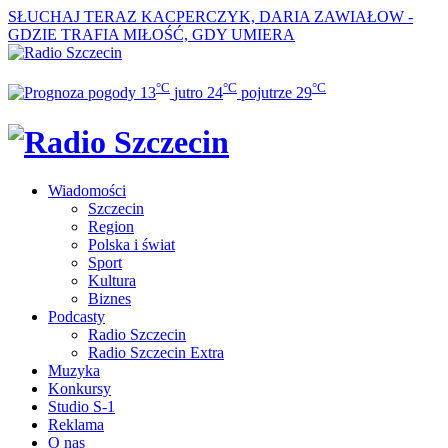
SŁUCHAJ TERAZ
KACPERCZYK, DARIA ZAWIAŁOW -
GDZIE TRAFIA MIŁOŚĆ, GDY UMIERA
°C
°C
°C
13
jutro
24
pojutrze
29
Wiadomości
Szczecin
Region
Polska i świat
Sport
Kultura
Biznes
Podcasty
Radio Szczecin
Radio Szczecin Extra
Muzyka
Konkursy
Studio S-1
Reklama
O nas