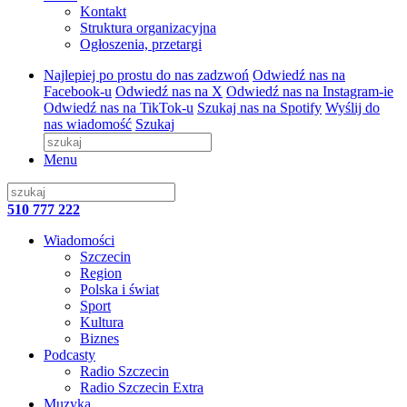
Kontakt
Struktura organizacyjna
Ogłoszenia, przetargi
Najlepiej po prostu do nas zadzwoń
Odwiedź nas na
Facebook-u
Odwiedź nas na X
Odwiedź nas na Instagram-ie
Odwiedź nas na TikTok-u
Szukaj nas na Spotify
Wyślij do
nas wiadomość
Szukaj
Menu
510 777 222
Wiadomości
Szczecin
Region
Polska i świat
Sport
Kultura
Biznes
Podcasty
Radio Szczecin
Radio Szczecin Extra
Muzyka