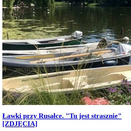
Ławki przy Rusałce. "Tu jest strasznie"
[ZDJĘCIA]