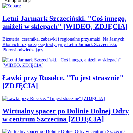
Autopromocja
Letni Jarmark Szczeciński. "Coś innego,
aniżeli w sklepach" [WIDEO, ZDJĘCIA]
Biżuteria, ceramika, zabawki i regionalne przysmaki. Na Jasnych
Błoniach rozpoczął się tradycyjny Letni Jarmark Szczeciński.
Pierwsi odwiedzający…
Ławki przy Rusałce. "Tu jest strasznie"
[ZDJĘCIA]
Wirtualny spacer po Dolinie Dolnej Odry
w centrum Szczecina [ZDJĘCIA]