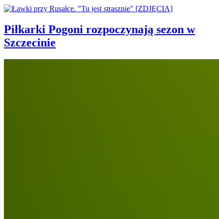
Piłkarki Pogoni rozpoczynają sezon w
Szczecinie