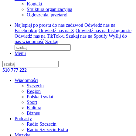
Kontakt
Struktura organizacyjna
Ogłoszenia, przetargi
Najlepiej po prostu do nas zadzwoń
Odwiedź nas na
Facebook-u
Odwiedź nas na X
Odwiedź nas na Instagram-ie
Odwiedź nas na TikTok-u
Szukaj nas na Spotify
Wyślij do
nas wiadomość
Szukaj
Menu
510 777 222
Wiadomości
Szczecin
Region
Polska i świat
Sport
Kultura
Biznes
Podcasty
Radio Szczecin
Radio Szczecin Extra
Muzyka