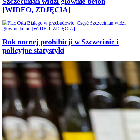
Szczecinian widzi głównie beton
[WIDEO, ZDJĘCIA]
Rok nocnej prohibicji w Szczecinie i
policyjne statystyki