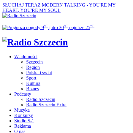
SŁUCHAJ TERAZ
MODERN TALKING - YOU'RE MY
HEART, YOU'RE MY SOUL
°C
°C
°C
9
jutro
30
pojutrze
25
Wiadomości
Szczecin
Region
Polska i świat
Sport
Kultura
Biznes
Podcasty
Radio Szczecin
Radio Szczecin Extra
Muzyka
Konkursy
Studio S-1
Reklama
O nas