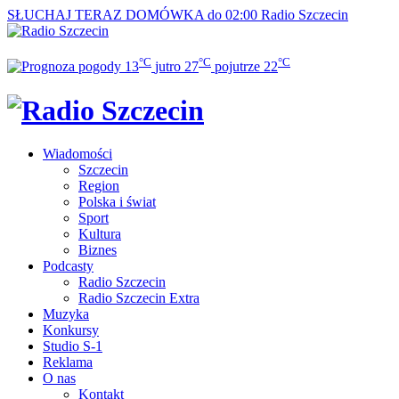
SŁUCHAJ TERAZ
DOMÓWKA do 02:00
Radio Szczecin
°C
°C
°C
13
jutro
27
pojutrze
22
Wiadomości
Szczecin
Region
Polska i świat
Sport
Kultura
Biznes
Podcasty
Radio Szczecin
Radio Szczecin Extra
Muzyka
Konkursy
Studio S-1
Reklama
O nas
Kontakt