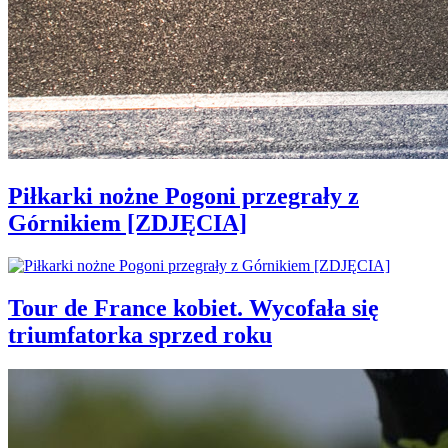
Piłkarki nożne Pogoni przegrały z
Górnikiem [ZDJĘCIA]
Tour de France kobiet. Wycofała się
triumfatorka sprzed roku