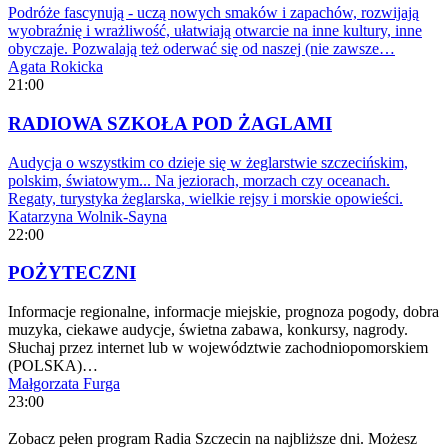
Podróże fascynują - uczą nowych smaków i zapachów, rozwijają
wyobraźnię i wrażliwość, ułatwiają otwarcie na inne kultury, inne
obyczaje. Pozwalają też oderwać się od naszej (nie zawsze…
Agata Rokicka
21:00
RADIOWA SZKOŁA POD ŻAGLAMI
Audycja o wszystkim co dzieje się w żeglarstwie szczecińskim,
polskim, światowym... Na jeziorach, morzach czy oceanach.
Regaty, turystyka żeglarska, wielkie rejsy i morskie opowieści.
Katarzyna Wolnik-Sayna
22:00
POŻYTECZNI
Informacje regionalne, informacje miejskie, prognoza pogody, dobra
muzyka, ciekawe audycje, świetna zabawa, konkursy, nagrody.
Słuchaj przez internet lub w województwie zachodniopomorskiem
(POLSKA)…
Małgorzata Furga
23:00
Zobacz pełen program Radia Szczecin na najbliższe dni. Możesz