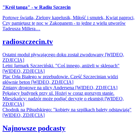
"Król tanga" - w Radiu Szczecin
Portowe światła, Zielony kapelusik, Miłość i smutek, Kwiat paproci,
Czy pamiętasz tę noc w Zakopanem - to jedne z wielu utworów
Tadeusza Millera…
radioszczecin.tv
Ostatni moduł pływającego doku został zwodowany [WIDEO,
ZDJĘCIA]
Letni Jarmark Szczeciński. "Coś innego, aniżeli w sklepach"
[WIDEO, ZDJĘCIA]
Plac Orła Białego w przebudowie. Część Szczecinian widzi
głównie beton [WIDEO, ZDJĘCIA]
Zmiany drogowe na ulicy Andersena [WIDEO, ZDJĘCIA]
Pękający budynek przy ul. Hożej w coraz gorszym stanie.
Mieszkańcy: nadzór może podjąć decyzję o eksmisji [WIDEO,
ZDJĘCIA]
Chodnik na Piłsudskiego: "kobiety na szpilkach balety odstawiają"
[WIDEO, ZDJĘCIA]
Najnowsze podcasty