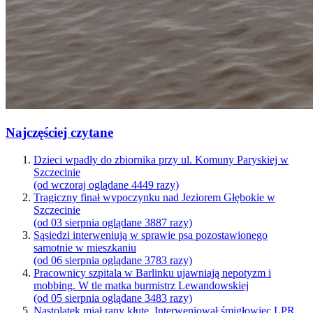
Najczęściej czytane
Dzieci wpadły do zbiornika przy ul. Komuny Paryskiej w
Szczecinie
(od wczoraj oglądane 4449 razy)
Tragiczny finał wypoczynku nad Jeziorem Głębokie w
Szczecinie
(od 03 sierpnia oglądane 3887 razy)
Sąsiedzi interweniują w sprawie psa pozostawionego
samotnie w mieszkaniu
(od 06 sierpnia oglądane 3783 razy)
Pracownicy szpitala w Barlinku ujawniają nepotyzm i
mobbing. W tle matka burmistrz Lewandowskiej
(od 05 sierpnia oglądane 3483 razy)
Nastolatek miał rany kłute. Interweniował śmigłowiec LPR