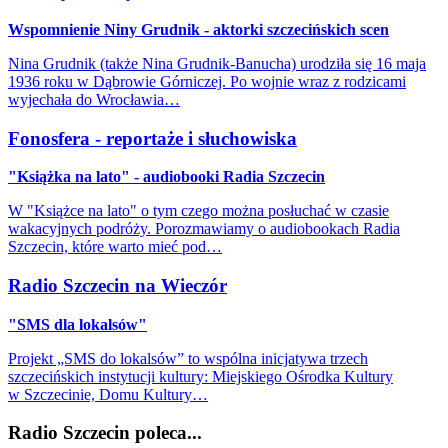
Wspomnienie Niny Grudnik - aktorki szczecińskich scen
Nina Grudnik (także Nina Grudnik-Banucha) urodziła się 16 maja
1936 roku w Dąbrowie Górniczej. Po wojnie wraz z rodzicami
wyjechała do Wrocławia…
Fonosfera - reportaże i słuchowiska
"Książka na lato" - audiobooki Radia Szczecin
W "Książce na lato" o tym czego można posłuchać w czasie
wakacyjnych podróży. Porozmawiamy o audiobookach Radia
Szczecin, które warto mieć pod…
Radio Szczecin na Wieczór
"SMS dla lokalsów"
Projekt „SMS do lokalsów” to wspólna inicjatywa trzech
szczecińskich instytucji kultury: Miejskiego Ośrodka Kultury
w Szczecinie, Domu Kultury…
Radio Szczecin poleca...