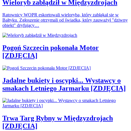
Wieloryb zabłądził w Międzyzdrojach
Ratownicy WOPR eskortowali wieloryba, który zabłąkał się w
Bałtyku. Zgłoszenie otrzymali od świadka, który zauważył "dziwny
obiekt" dryfujący…
Pogoń Szczecin pokonała Motor
[ZDJĘCIA]
Jadalne bukiety i oscypki... Wystawcy o
smakach Letniego Jarmarku [ZDJĘCIA]
Trwa Targ Rybny w Międzyzdrojach
[ZDJĘCIA]