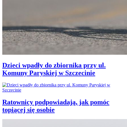
Dzieci wpadły do zbiornika przy ul.
Komuny Paryskiej w Szczecinie
Ratownicy podpowiadają, jak pomóc
topiącej się osobie