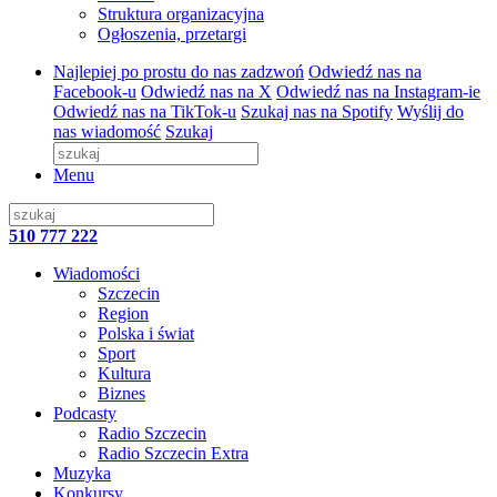
Struktura organizacyjna
Ogłoszenia, przetargi
Najlepiej po prostu do nas zadzwoń
Odwiedź nas na
Facebook-u
Odwiedź nas na X
Odwiedź nas na Instagram-ie
Odwiedź nas na TikTok-u
Szukaj nas na Spotify
Wyślij do
nas wiadomość
Szukaj
Menu
510 777 222
Wiadomości
Szczecin
Region
Polska i świat
Sport
Kultura
Biznes
Podcasty
Radio Szczecin
Radio Szczecin Extra
Muzyka
Konkursy