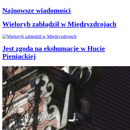
Najnowsze wiadomości
Wieloryb zabłądził w Międzyzdrojach
Jest zgoda na ekshumacje w Hucie
Pieniackiej