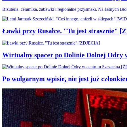
Biżuteria, ceramika, zabawki i regionalne przysmaki. Na Jasnych Bł
Ławki przy Rusałce. "Tu jest strasznie" 
Wirtualny spacer po Dolinie Dolnej Odry
Po wulgarnym wpisie, nie jest już członki