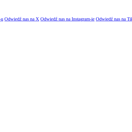
-u
Odwiedź nas na X
Odwiedź nas na Instagram-ie
Odwiedź nas na Ti