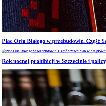
Plac Orła Białego w przebudowie. Część 
Rok nocnej prohibicji w Szczecinie i policy