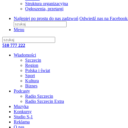
Struktura organizacyjna
Ogłoszenia, przetargi
Najlepiej po prostu do nas zadzwoń
Odwiedź nas na Facebook
Menu
510 777 222
Wiadomości
Szczecin
Region
Polska i świat
Sport
Kultura
Biznes
Podcasty
Radio Szczecin
Radio Szczecin Extra
Muzyka
Konkursy
Studio S-1
Reklama
O nas