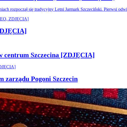
oniach rozpoczął się tradycyjny Letni Jarmark Szczeciński. Pierwsi od
[ZDJĘCIA]
 w centrum Szczecina [ZDJĘCIA]
em zarządu Pogoni Szczecin