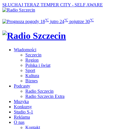
SŁUCHAJ TERAZ
TEMPER CITY - SELF AWARE
°C
°C
°C
18
jutro
24
pojutrze
30
Wiadomości
Szczecin
Region
Polska i świat
Sport
Kultura
Biznes
Podcasty
Radio Szczecin
Radio Szczecin Extra
Muzyka
Konkursy
Studio S-1
Reklama
O nas
Kontakt