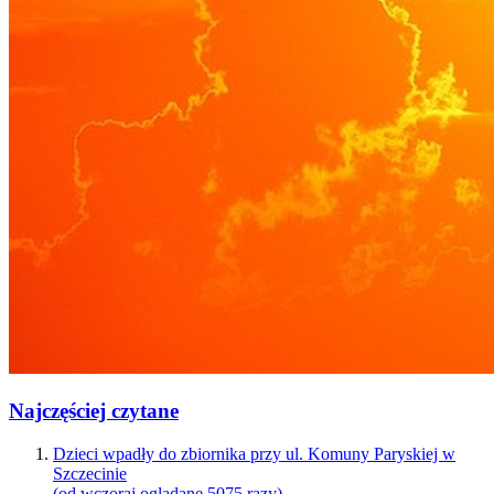
Najczęściej czytane
Dzieci wpadły do zbiornika przy ul. Komuny Paryskiej w
Szczecinie
(od wczoraj oglądane 5075 razy)