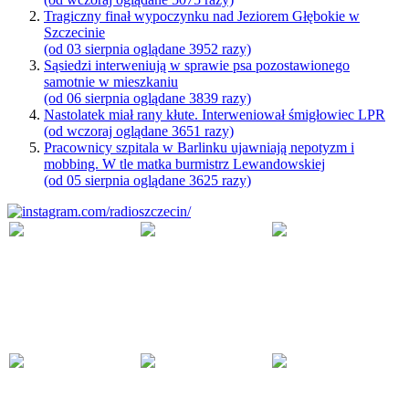
Tragiczny finał wypoczynku nad Jeziorem Głębokie w
Szczecinie
(od 03 sierpnia oglądane 3952 razy)
Sąsiedzi interweniują w sprawie psa pozostawionego
samotnie w mieszkaniu
(od 06 sierpnia oglądane 3839 razy)
Nastolatek miał rany kłute. Interweniował śmigłowiec LPR
(od wczoraj oglądane 3651 razy)
Pracownicy szpitala w Barlinku ujawniają nepotyzm i
mobbing. W tle matka burmistrz Lewandowskiej
(od 05 sierpnia oglądane 3625 razy)