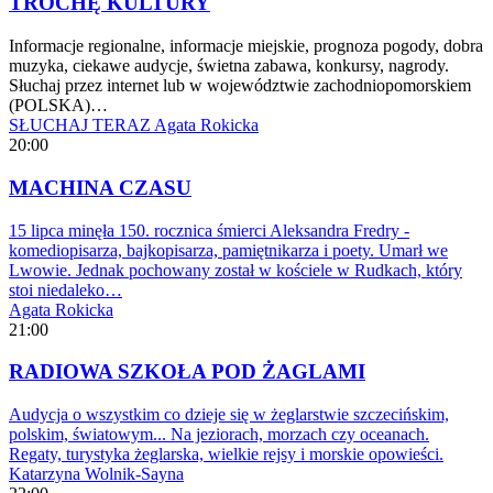
TROCHĘ KULTURY
Informacje regionalne, informacje miejskie, prognoza pogody, dobra
muzyka, ciekawe audycje, świetna zabawa, konkursy, nagrody.
Słuchaj przez internet lub w województwie zachodniopomorskiem
(POLSKA)…
SŁUCHAJ TERAZ
Agata Rokicka
20:00
MACHINA CZASU
15 lipca minęła 150. rocznica śmierci Aleksandra Fredry -
komediopisarza, bajkopisarza, pamiętnikarza i poety. Umarł we
Lwowie. Jednak pochowany został w kościele w Rudkach, który
stoi niedaleko…
Agata Rokicka
21:00
RADIOWA SZKOŁA POD ŻAGLAMI
Audycja o wszystkim co dzieje się w żeglarstwie szczecińskim,
polskim, światowym... Na jeziorach, morzach czy oceanach.
Regaty, turystyka żeglarska, wielkie rejsy i morskie opowieści.
Katarzyna Wolnik-Sayna