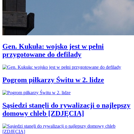
Gen. Kukuła: wojsko jest w pełni
przygotowane do defilady
Pogrom piłkarzy Świtu w 2. lidze
Sąsiedzi stanęli do rywalizacji o najlepszy
domowy chleb [ZDJĘCIA]