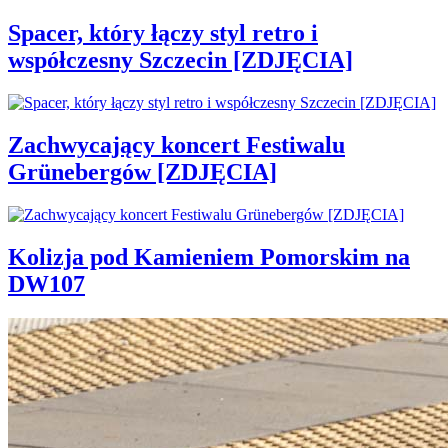
Spacer, który łączy styl retro i
współczesny Szczecin [ZDJĘCIA]
Zachwycający koncert Festiwalu
Grünebergów [ZDJĘCIA]
Kolizja pod Kamieniem Pomorskim na
DW107