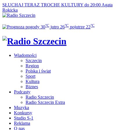
SŁUCHAJ TERAZ
TROCHĘ KULTURY do 20:00
Agata
Rokicka
°C
°C
°C
30
jutro
26
pojutrze
22
Wiadomości
Szczecin
Region
Polska i świat
Sport
Kultura
Biznes
Podcasty
Radio Szczecin
Radio Szczecin Extra
Muzyka
Konkursy
Studio S-1
Reklama
O nas