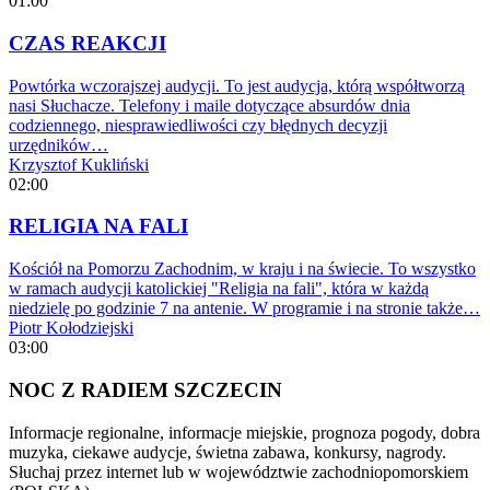
01:00
CZAS REAKCJI
Powtórka wczorajszej audycji. To jest audycja, którą współtworzą
nasi Słuchacze. Telefony i maile dotyczące absurdów dnia
codziennego, niesprawiedliwości czy błędnych decyzji
urzędników…
Krzysztof Kukliński
02:00
RELIGIA NA FALI
Kościół na Pomorzu Zachodnim, w kraju i na świecie. To wszystko
w ramach audycji katolickiej "Religia na fali", która w każdą
niedzielę po godzinie 7 na antenie. W programie i na stronie także…
Piotr Kołodziejski
03:00
NOC Z RADIEM SZCZECIN
Informacje regionalne, informacje miejskie, prognoza pogody, dobra
muzyka, ciekawe audycje, świetna zabawa, konkursy, nagrody.
Słuchaj przez internet lub w województwie zachodniopomorskiem