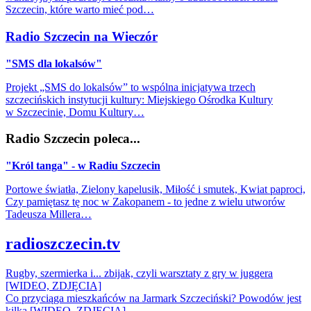
Szczecin, które warto mieć pod…
Radio Szczecin na Wieczór
"SMS dla lokalsów"
Projekt „SMS do lokalsów” to wspólna inicjatywa trzech
szczecińskich instytucji kultury: Miejskiego Ośrodka Kultury
w Szczecinie, Domu Kultury…
Radio Szczecin poleca...
"Król tanga" - w Radiu Szczecin
Portowe światła, Zielony kapelusik, Miłość i smutek, Kwiat paproci,
Czy pamiętasz tę noc w Zakopanem - to jedne z wielu utworów
Tadeusza Millera…
radioszczecin.tv
Rugby, szermierka i... zbijak, czyli warsztaty z gry w juggera
[WIDEO, ZDJĘCIA]
Co przyciąga mieszkańców na Jarmark Szczeciński? Powodów jest
kilka [WIDEO, ZDJĘCIA]