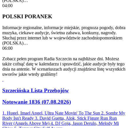
(POLSKA)…
04:00
POLSKI PORANEK
Informacje regionalne, informacje miejskie, prognoza pogody, dobra
muzyka, ciekawe audycje, świetna zabawa, konkursy, nagrody.
Słuchaj przez internet lub w województwie zachodniopomorskiem
(POLSKA)…
06:00
Zobacz pełen program Radia Szczecin na najbliższe dni. Możesz
także cofnąć datę w kalendarzu i sprawdzić, jakie audycje były tego
dnia na antenie. W scenariuszach audycji znajdziesz listę wszystkich
uworów jakie wtedy graliśmy!
Szczecińska Lista Przebojów
Notowanie 1836 (07.08.2026)
1. Hugel, Imael Angel, Ultra Nate
Movin' To The Sun
2. Sombr
My
Body Isn't Ready
3. David Guetta, Alok, Stick Figure
Run Run
River (Angels Above Me)
4. DJ Goja, Jason Derulo, Melody
Mi