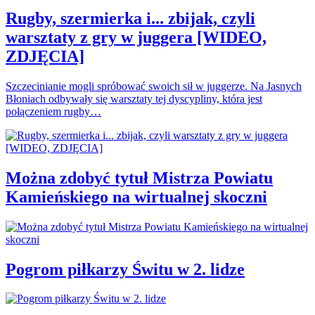
Rugby, szermierka i... zbijak, czyli
warsztaty z gry w juggera [WIDEO,
ZDJĘCIA]
Szczecinianie mogli spróbować swoich sił w juggerze. Na Jasnych
Błoniach odbywały się warsztaty tej dyscypliny, która jest
połączeniem rugby…
Można zdobyć tytuł Mistrza Powiatu
Kamieńskiego na wirtualnej skoczni
Pogrom piłkarzy Świtu w 2. lidze