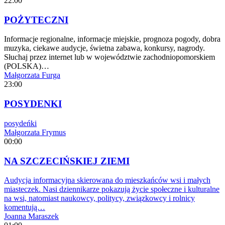
22:00
POŻYTECZNI
Informacje regionalne, informacje miejskie, prognoza pogody, dobra
muzyka, ciekawe audycje, świetna zabawa, konkursy, nagrody.
Słuchaj przez internet lub w województwie zachodniopomorskiem
(POLSKA)…
Małgorzata Furga
23:00
POSYDENKI
posydeńki
Małgorzata Frymus
00:00
NA SZCZECIŃSKIEJ ZIEMI
Audycja informacyjna skierowana do mieszkańców wsi i małych
miasteczek. Nasi dziennikarze pokazują życie społeczne i kulturalne
na wsi, natomiast naukowcy, politycy, związkowcy i rolnicy
komentują…
Joanna Maraszek