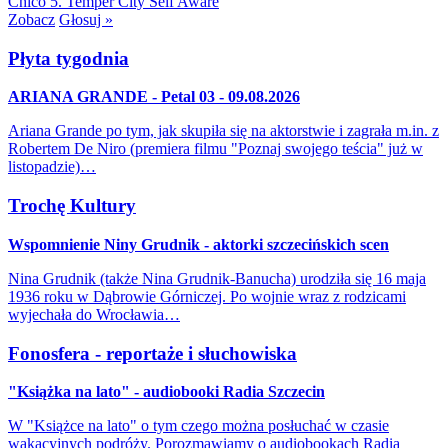
Chico
5. Temper City
Self Aware
Zobacz
Głosuj »
Płyta tygodnia
ARIANA GRANDE - Petal 03 - 09.08.2026
Ariana Grande po tym, jak skupiła się na aktorstwie i zagrała m.in. z
Robertem De Niro (premiera filmu "Poznaj swojego teścia" już w
listopadzie)…
Trochę Kultury
Wspomnienie Niny Grudnik - aktorki szczecińskich scen
Nina Grudnik (także Nina Grudnik-Banucha) urodziła się 16 maja
1936 roku w Dąbrowie Górniczej. Po wojnie wraz z rodzicami
wyjechała do Wrocławia…
Fonosfera - reportaże i słuchowiska
"Książka na lato" - audiobooki Radia Szczecin
W "Książce na lato" o tym czego można posłuchać w czasie
wakacyjnych podróży. Porozmawiamy o audiobookach Radia