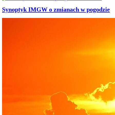
Synoptyk IMGW o zmianach w pogodzie