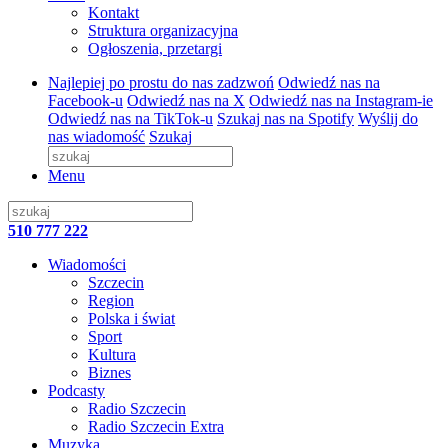
Kontakt
Struktura organizacyjna
Ogłoszenia, przetargi
Najlepiej po prostu do nas zadzwoń
Odwiedź nas na
Facebook-u
Odwiedź nas na X
Odwiedź nas na Instagram-ie
Odwiedź nas na TikTok-u
Szukaj nas na Spotify
Wyślij do
nas wiadomość
Szukaj
Menu
510 777 222
Wiadomości
Szczecin
Region
Polska i świat
Sport
Kultura
Biznes
Podcasty
Radio Szczecin
Radio Szczecin Extra
Muzyka