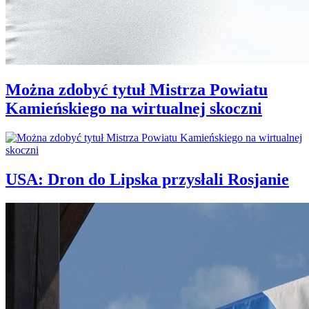
Można zdobyć tytuł Mistrza Powiatu
Kamieńskiego na wirtualnej skoczni
USA: Dron do Lipska przysłali Rosjanie