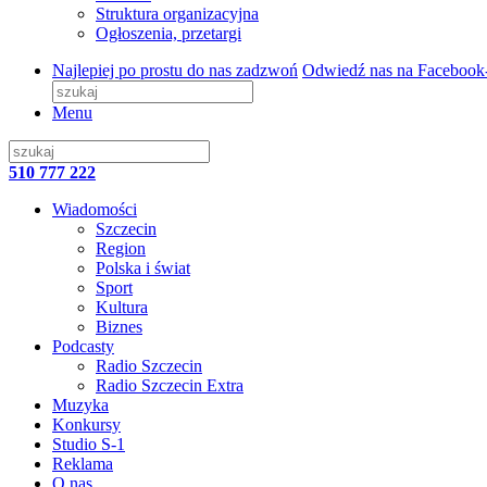
Struktura organizacyjna
Ogłoszenia, przetargi
Najlepiej po prostu do nas zadzwoń
Odwiedź nas na Facebook
Menu
510 777 222
Wiadomości
Szczecin
Region
Polska i świat
Sport
Kultura
Biznes
Podcasty
Radio Szczecin
Radio Szczecin Extra
Muzyka
Konkursy
Studio S-1
Reklama
O nas