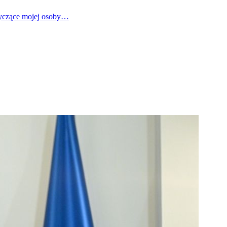
tyczące mojej osoby…