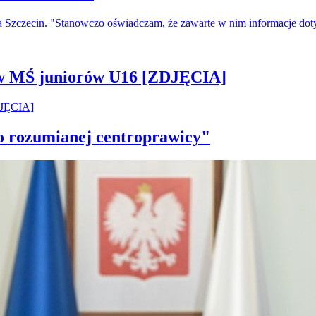
a Szczecin. "Stanowczo oświadczam, że zawarte w nim informacje do
 w MŚ juniorów U16 [ZDJĘCIA]
ko rozumianej centroprawicy"