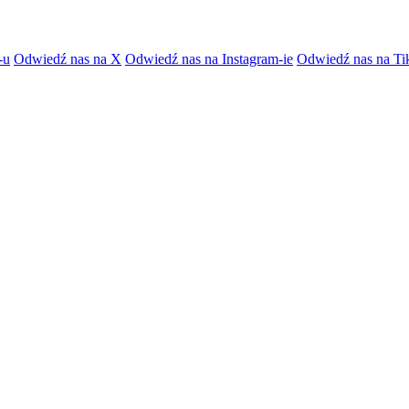
-u
Odwiedź nas na X
Odwiedź nas na Instagram-ie
Odwiedź nas na Ti