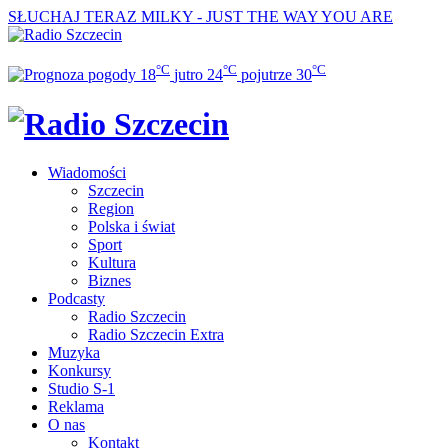
SŁUCHAJ TERAZ
MILKY - JUST THE WAY YOU ARE
°C
°C
°C
18
jutro
24
pojutrze
30
Wiadomości
Szczecin
Region
Polska i świat
Sport
Kultura
Biznes
Podcasty
Radio Szczecin
Radio Szczecin Extra
Muzyka
Konkursy
Studio S-1
Reklama
O nas
Kontakt