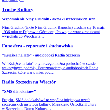
Trochę Kultury
Wspomnienie Niny Grudnik - aktorki szczecińskich scen
Nina Grudnik (także Nina Grudnik-Banucha) urodziła się 16 maja
1936 roku w Dąbrowie Górniczej. Po wojnie wraz z rodzicami
wyjechała do Wrocławia…
Fonosfera - reportaże i słuchowiska
"Książka na lato" - audiobooki Radia Szczecin
W "Książce na lato" o tym czego można posłuchać w czasie
wakacyjnych podróży. Porozmawiamy o audiobookach Radia
Szczecin, które warto mieć pod…
Radio Szczecin na Wieczór
"SMS dla lokalsów"
Projekt „SMS do lokalsów” to wspólna inicjatywa trzech
szczecińskich instytucji kultury: Miejskiego Ośrodka Kultury
w Szczecinie, Domu Kultury…