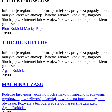
LATO KIEROWCÓW
Informacje regionalne, informacje miejskie, prognoza pogody, dobra
muzyka, ciekawe audycje, świetna zabawa, konkursy, nagrody.
Słuchaj przez internet lub w województwie zachodniopomorskiem
(POLSKA)…
Piotr Rokicki
Maciej Papke
18:00
TROCHĘ KULTURY
Informacje regionalne, informacje miejskie, prognoza pogody, dobra
muzyka, ciekawe audycje, świetna zabawa, konkursy, nagrody.
Słuchaj przez internet lub w województwie zachodniopomorskiem
(POLSKA)…
Agata Rokicka
20:00
MACHINA CZASU
Podróże fascynują - uczą nowych smaków i zapachów, rozwijają
wyobraźnię i wrażliwość, ułatwiają otwarcie na inne kultury, inne
obyczaje. Pozwalają też oderwać się od naszej (nie zawsze…
Agata Rokicka