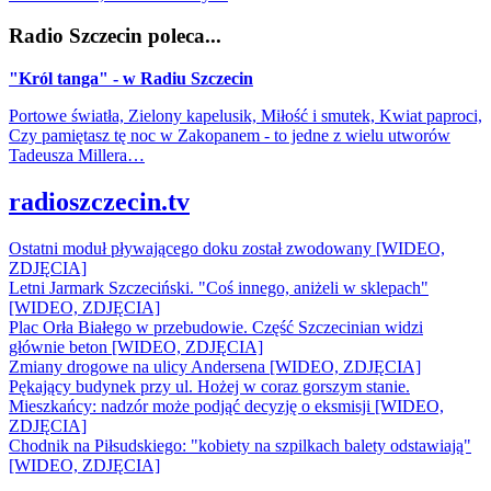
Radio Szczecin poleca...
"Król tanga" - w Radiu Szczecin
Portowe światła, Zielony kapelusik, Miłość i smutek, Kwiat paproci,
Czy pamiętasz tę noc w Zakopanem - to jedne z wielu utworów
Tadeusza Millera…
radioszczecin.tv
Ostatni moduł pływającego doku został zwodowany [WIDEO,
ZDJĘCIA]
Letni Jarmark Szczeciński. "Coś innego, aniżeli w sklepach"
[WIDEO, ZDJĘCIA]
Plac Orła Białego w przebudowie. Część Szczecinian widzi
głównie beton [WIDEO, ZDJĘCIA]
Zmiany drogowe na ulicy Andersena [WIDEO, ZDJĘCIA]
Pękający budynek przy ul. Hożej w coraz gorszym stanie.
Mieszkańcy: nadzór może podjąć decyzję o eksmisji [WIDEO,
ZDJĘCIA]
Chodnik na Piłsudskiego: "kobiety na szpilkach balety odstawiają"
[WIDEO, ZDJĘCIA]