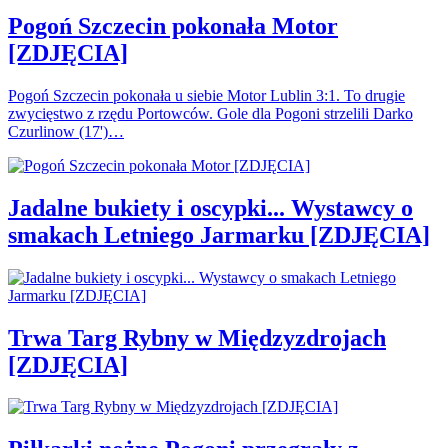
Pogoń Szczecin pokonała Motor
[ZDJĘCIA]
Pogoń Szczecin pokonała u siebie Motor Lublin 3:1. To drugie
zwycięstwo z rzędu Portowców. Gole dla Pogoni strzelili Darko
Czurlinow (17')…
Jadalne bukiety i oscypki... Wystawcy o
smakach Letniego Jarmarku [ZDJĘCIA]
Trwa Targ Rybny w Międzyzdrojach
[ZDJĘCIA]