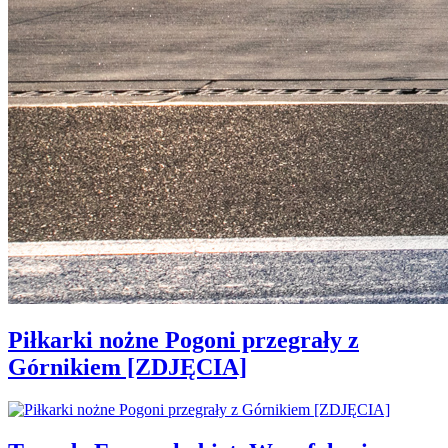
Piłkarki nożne Pogoni przegrały z
Górnikiem [ZDJĘCIA]