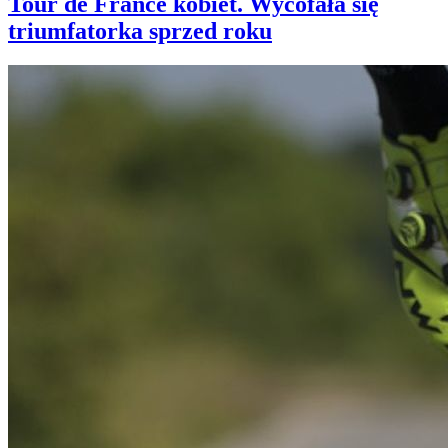
Tour de France kobiet. Wycofała się
triumfatorka sprzed roku