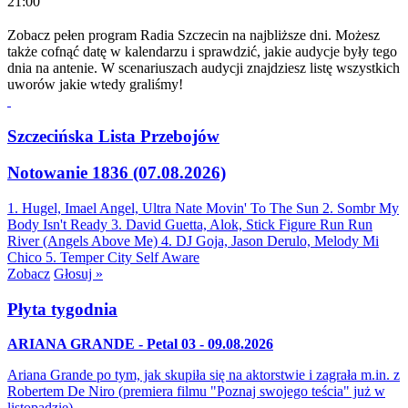
21:00
Zobacz pełen program Radia Szczecin na najbliższe dni. Możesz
także cofnąć datę w kalendarzu i sprawdzić, jakie audycje były tego
dnia na antenie. W scenariuszach audycji znajdziesz listę wszystkich
uworów jakie wtedy graliśmy!
Szczecińska Lista Przebojów
Notowanie 1836 (07.08.2026)
1. Hugel, Imael Angel, Ultra Nate
Movin' To The Sun
2. Sombr
My
Body Isn't Ready
3. David Guetta, Alok, Stick Figure
Run Run
River (Angels Above Me)
4. DJ Goja, Jason Derulo, Melody
Mi
Chico
5. Temper City
Self Aware
Zobacz
Głosuj »
Płyta tygodnia
ARIANA GRANDE - Petal 03 - 09.08.2026
Ariana Grande po tym, jak skupiła się na aktorstwie i zagrała m.in. z
Robertem De Niro (premiera filmu "Poznaj swojego teścia" już w
listopadzie)…