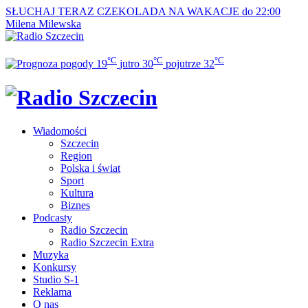
SŁUCHAJ TERAZ
CZEKOLADA NA WAKACJE do 22:00
Milena Milewska
°C
°C
°C
19
jutro
30
pojutrze
32
Wiadomości
Szczecin
Region
Polska i świat
Sport
Kultura
Biznes
Podcasty
Radio Szczecin
Radio Szczecin Extra
Muzyka
Konkursy
Studio S-1
Reklama
O nas