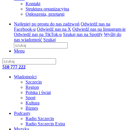
Kontakt
Struktura organizacyjna
Ogłoszenia, przetargi
Najlepiej po prostu do nas zadzwoń
Odwiedź nas na
Facebook-u
Odwiedź nas na X
Odwiedź nas na Instagram-ie
Odwiedź nas na TikTok-u
Szukaj nas na Spotify
Wyślij do
nas wiadomość
Szukaj
Menu
510 777 222
Wiadomości
Szczecin
Region
Polska i świat
Sport
Kultura
Biznes
Podcasty
Radio Szczecin
Radio Szczecin Extra
Muzyka