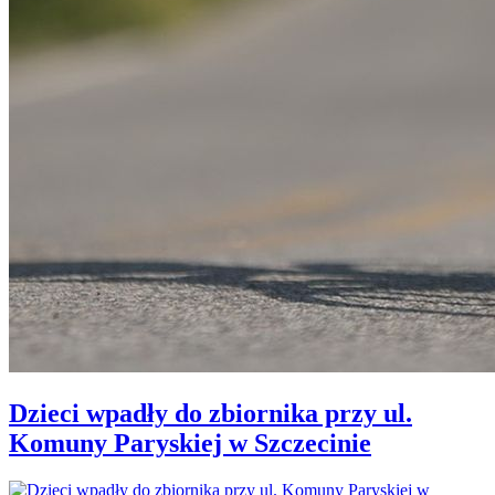
Dzieci wpadły do zbiornika przy ul.
Komuny Paryskiej w Szczecinie