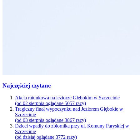
Najczęściej czytane
Akcja ratunkowa na jeziorze Głębokim w Szczecinie
(od 02 sierpnia oglądane 5057 razy)
Tragiczny finał wypoczynku nad Jeziorem Głębokie w
Szczecinie
(od 03 sierpnia oglądane 3867 razy)
Dzieci wpadły do zbiornika przy ul. Komuny Paryskiej w
Szczecinie
(od dzisiaj oglądane 3772 razy)