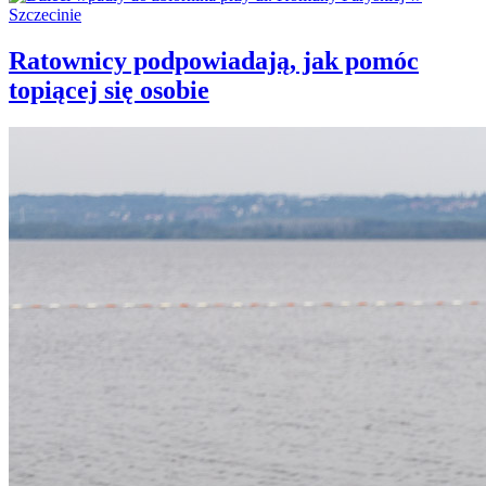
Ratownicy podpowiadają, jak pomóc
topiącej się osobie