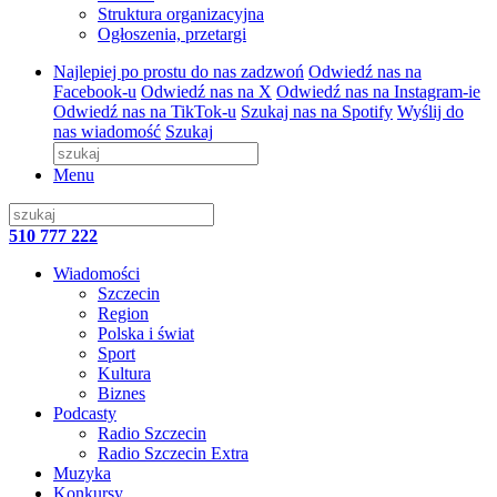
Struktura organizacyjna
Ogłoszenia, przetargi
Najlepiej po prostu do nas zadzwoń
Odwiedź nas na
Facebook-u
Odwiedź nas na X
Odwiedź nas na Instagram-ie
Odwiedź nas na TikTok-u
Szukaj nas na Spotify
Wyślij do
nas wiadomość
Szukaj
Menu
510 777 222
Wiadomości
Szczecin
Region
Polska i świat
Sport
Kultura
Biznes
Podcasty
Radio Szczecin
Radio Szczecin Extra
Muzyka
Konkursy