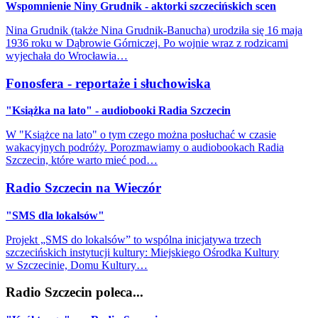
Wspomnienie Niny Grudnik - aktorki szczecińskich scen
Nina Grudnik (także Nina Grudnik-Banucha) urodziła się 16 maja
1936 roku w Dąbrowie Górniczej. Po wojnie wraz z rodzicami
wyjechała do Wrocławia…
Fonosfera - reportaże i słuchowiska
"Książka na lato" - audiobooki Radia Szczecin
W "Książce na lato" o tym czego można posłuchać w czasie
wakacyjnych podróży. Porozmawiamy o audiobookach Radia
Szczecin, które warto mieć pod…
Radio Szczecin na Wieczór
"SMS dla lokalsów"
Projekt „SMS do lokalsów” to wspólna inicjatywa trzech
szczecińskich instytucji kultury: Miejskiego Ośrodka Kultury
w Szczecinie, Domu Kultury…
Radio Szczecin poleca...