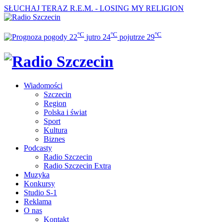
SŁUCHAJ TERAZ
R.E.M. - LOSING MY RELIGION
°C
°C
°C
22
jutro
24
pojutrze
29
Wiadomości
Szczecin
Region
Polska i świat
Sport
Kultura
Biznes
Podcasty
Radio Szczecin
Radio Szczecin Extra
Muzyka
Konkursy
Studio S-1
Reklama
O nas
Kontakt