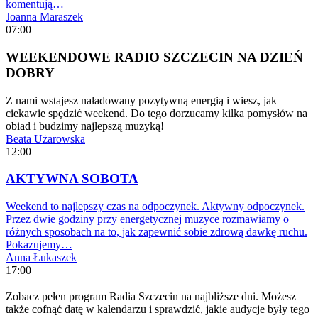
komentują…
Joanna Maraszek
07:00
WEEKENDOWE RADIO SZCZECIN NA DZIEŃ
DOBRY
Z nami wstajesz naładowany pozytywną energią i wiesz, jak
ciekawie spędzić weekend. Do tego dorzucamy kilka pomysłów na
obiad i budzimy najlepszą muzyką!
Beata Użarowska
12:00
AKTYWNA SOBOTA
Weekend to najlepszy czas na odpoczynek. Aktywny odpoczynek.
Przez dwie godziny przy energetycznej muzyce rozmawiamy o
różnych sposobach na to, jak zapewnić sobie zdrową dawkę ruchu.
Pokazujemy…
Anna Łukaszek
17:00
Zobacz pełen program Radia Szczecin na najbliższe dni. Możesz
także cofnąć datę w kalendarzu i sprawdzić, jakie audycje były tego