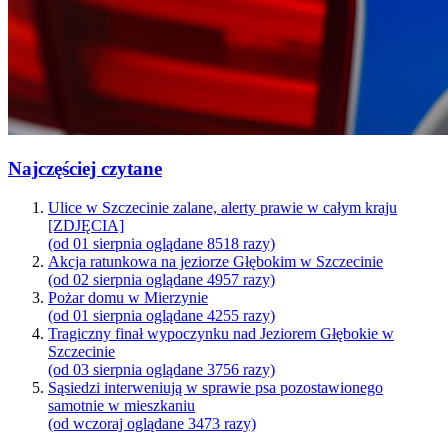
Najczęściej czytane
Ulice w Szczecinie zalane, alerty prawie w całym kraju
[ZDJĘCIA]
(od 01 sierpnia oglądane 8518 razy)
Akcja ratunkowa na jeziorze Głębokim w Szczecinie
(od 02 sierpnia oglądane 4957 razy)
Pożar domu w Mierzynie
(od 01 sierpnia oglądane 4255 razy)
Tragiczny finał wypoczynku nad Jeziorem Głębokie w
Szczecinie
(od 03 sierpnia oglądane 3756 razy)
Sąsiedzi interweniują w sprawie psa pozostawionego
samotnie w mieszkaniu
(od wczoraj oglądane 3473 razy)