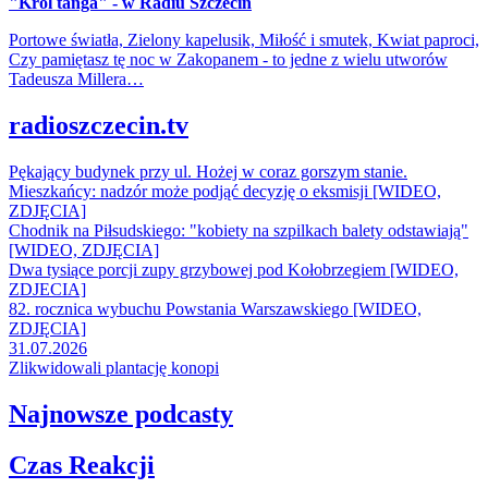
"Król tanga" - w Radiu Szczecin
Portowe światła, Zielony kapelusik, Miłość i smutek, Kwiat paproci,
Czy pamiętasz tę noc w Zakopanem - to jedne z wielu utworów
Tadeusza Millera…
radioszczecin.tv
Pękający budynek przy ul. Hożej w coraz gorszym stanie.
Mieszkańcy: nadzór może podjąć decyzję o eksmisji [WIDEO,
ZDJĘCIA]
Chodnik na Piłsudskiego: "kobiety na szpilkach balety odstawiają"
[WIDEO, ZDJĘCIA]
Dwa tysiące porcji zupy grzybowej pod Kołobrzegiem [WIDEO,
ZDJECIA]
82. rocznica wybuchu Powstania Warszawskiego [WIDEO,
ZDJĘCIA]
31.07.2026
Zlikwidowali plantację konopi
Najnowsze podcasty
Czas Reakcji