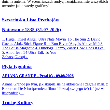
dnia na antenie. W scenariuszach audycji znajdziesz listę wszystkich
uworów jakie wtedy graliśmy!
Szczecińska Lista Przebojów
Notowanie 1835 (31.07.2026)
1. Hugel, Imael Angel, Ultra Nate
Movin' To The Sun
2. David
Guetta, Alok, Stick Figure
Run Run River (Angels Above Me)
3.
The Bausa
Magnetic
4. Dubdogz, Fezzo, Zaark
How Does It Feel
5. Anotr feat. 54 Ultra
Talk To You
Zobacz
Głosuj »
Płyta tygodnia
ARIANA GRANDE - Petal 03 - 09.08.2026
Ariana Grande po tym, jak skupiła się na aktorstwie i zagrała m.in. z
Robertem De Niro (premiera filmu "Poznaj swojego teścia" już w
listopadzie)…
Trochę Kultury