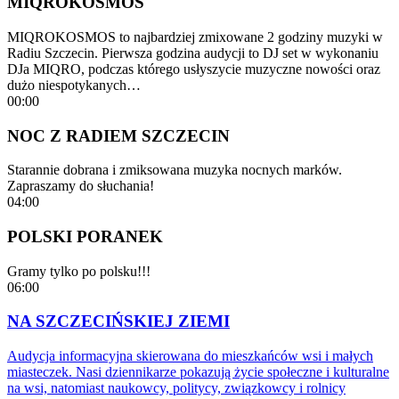
MIQROKOSMOS
MIQROKOSMOS to najbardziej zmixowane 2 godziny muzyki w
Radiu Szczecin. Pierwsza godzina audycji to DJ set w wykonaniu
DJa MIQRO, podczas którego usłyszycie muzyczne nowości oraz
dużo niespotykanych…
00:00
NOC Z RADIEM SZCZECIN
Starannie dobrana i zmiksowana muzyka nocnych marków.
Zapraszamy do słuchania!
04:00
POLSKI PORANEK
Gramy tylko po polsku!!!
06:00
NA SZCZECIŃSKIEJ ZIEMI
Audycja informacyjna skierowana do mieszkańców wsi i małych
miasteczek. Nasi dziennikarze pokazują życie społeczne i kulturalne
na wsi, natomiast naukowcy, politycy, związkowcy i rolnicy