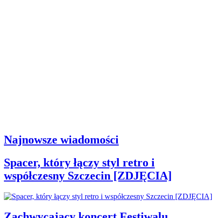
Najnowsze wiadomości
Spacer, który łączy styl retro i
współczesny Szczecin [ZDJĘCIA]
Zachwycający koncert Festiwalu