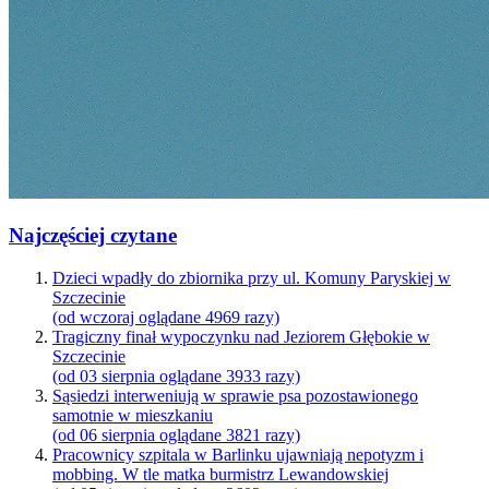
Najczęściej czytane
Dzieci wpadły do zbiornika przy ul. Komuny Paryskiej w
Szczecinie
(od wczoraj oglądane 4969 razy)
Tragiczny finał wypoczynku nad Jeziorem Głębokie w
Szczecinie
(od 03 sierpnia oglądane 3933 razy)
Sąsiedzi interweniują w sprawie psa pozostawionego
samotnie w mieszkaniu
(od 06 sierpnia oglądane 3821 razy)
Pracownicy szpitala w Barlinku ujawniają nepotyzm i
mobbing. W tle matka burmistrz Lewandowskiej