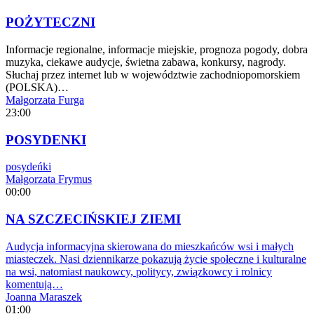
POŻYTECZNI
Informacje regionalne, informacje miejskie, prognoza pogody, dobra
muzyka, ciekawe audycje, świetna zabawa, konkursy, nagrody.
Słuchaj przez internet lub w województwie zachodniopomorskiem
(POLSKA)…
Małgorzata Furga
23:00
POSYDENKI
posydeńki
Małgorzata Frymus
00:00
NA SZCZECIŃSKIEJ ZIEMI
Audycja informacyjna skierowana do mieszkańców wsi i małych
miasteczek. Nasi dziennikarze pokazują życie społeczne i kulturalne
na wsi, natomiast naukowcy, politycy, związkowcy i rolnicy
komentują…
Joanna Maraszek
01:00