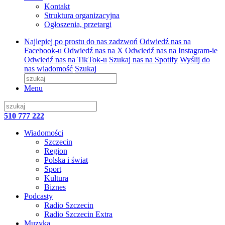
Kontakt
Struktura organizacyjna
Ogłoszenia, przetargi
Najlepiej po prostu do nas zadzwoń
Odwiedź nas na
Facebook-u
Odwiedź nas na X
Odwiedź nas na Instagram-ie
Odwiedź nas na TikTok-u
Szukaj nas na Spotify
Wyślij do
nas wiadomość
Szukaj
Menu
510 777 222
Wiadomości
Szczecin
Region
Polska i świat
Sport
Kultura
Biznes
Podcasty
Radio Szczecin
Radio Szczecin Extra
Muzyka