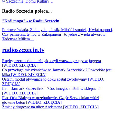
w Szczecinie, Domu Kultury…
Radio Szczecin poleca...
"Król tanga" - w Radiu Szczecin
Portowe światła, Zielony kapelusik, Miłość i smutek, Kwiat paproci,
Czy pamiętasz tę noc w Zakopanem - to jedne z wielu utworów
Tadeusza Millera…
radioszczecin.tv
Rugby, szermierka i... zbijak, czyli warsztaty z gry w juggera
[WIDEO, ZDJĘCIA]
Co przyciąga mieszkańców na Jarmark Szczeciński? Powodów jest
kilka [WIDEO, ZDJĘCIA]
Ostatni moduł pływającego doku został zwodowany [WIDEO,
ZDJĘCIA]
Letni Jarmark Szczeciński. "Coś innego, aniżeli w sklepach"
[WIDEO, ZDJĘCIA]
Plac Orła Białego w przebudowie. Część Szczecinian widzi
głównie beton [WIDEO, ZDJĘCIA]
Zmiany drogowe na ulicy Andersena [WIDEO, ZDJĘCIA]