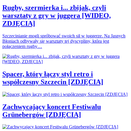
Rugby, szermierka i... zbijak, czyli
warsztaty z gry w juggera [WIDEO,
ZDJĘCIA]
Szczecinianie mogli spróbować swoich sił w juggerze. Na Jasnych
Błoniach odbywały się warsztaty tej dyscypliny, która jest
połączeniem rugby…
Spacer, który łączy styl retro i
współczesny Szczecin [ZDJĘCIA]
Zachwycający koncert Festiwalu
Grünebergów [ZDJĘCIA]