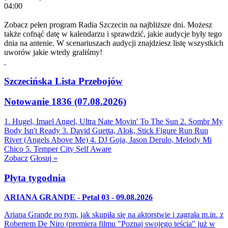
04:00
Zobacz pełen program Radia Szczecin na najbliższe dni. Możesz
także cofnąć datę w kalendarzu i sprawdzić, jakie audycje były tego
dnia na antenie. W scenariuszach audycji znajdziesz listę wszystkich
uworów jakie wtedy graliśmy!
Szczecińska Lista Przebojów
Notowanie 1836 (07.08.2026)
1. Hugel, Imael Angel, Ultra Nate
Movin' To The Sun
2. Sombr
My
Body Isn't Ready
3. David Guetta, Alok, Stick Figure
Run Run
River (Angels Above Me)
4. DJ Goja, Jason Derulo, Melody
Mi
Chico
5. Temper City
Self Aware
Zobacz
Głosuj »
Płyta tygodnia
ARIANA GRANDE - Petal 03 - 09.08.2026
Ariana Grande po tym, jak skupiła się na aktorstwie i zagrała m.in. z
Robertem De Niro (premiera filmu "Poznaj swojego teścia" już w