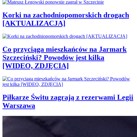
Korki na zachodniopomorskich drogach
[AKTUALIZACJA]
Co przyciąga mieszkańców na Jarmark
Szczeciński? Powodów jest kilka
[WIDEO, ZDJĘCIA]
Piłkarze Świtu zagrają z rezerwami Legii
Warszawa