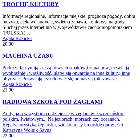
TROCHĘ KULTURY
Informacje regionalne, informacje miejskie, prognoza pogody, dobra
muzyka, ciekawe audycje, świetna zabawa, konkursy, nagrody.
Słuchaj przez internet lub w województwie zachodniopomorskiem
(POLSKA)…
Agata Rokicka
20:00
MACHINA CZASU
Podróże fascynują - uczą nowych smaków i zapachów, rozwijają
wyobraźnię i wrażliwość, ułatwiają otwarcie na inne kultury, inne
obyczaje. Pozwalają też oderwać się od naszej (nie zawsze…
Agata Rokicka
21:00
RADIOWA SZKOŁA POD ŻAGLAMI
Audycja o wszystkim co dzieje się w żeglarstwie szczecińskim,
polskim, światowym... Na jeziorach, morzach czy oceanach.
Regaty, turystyka żeglarska, wielkie rejsy i morskie opowieści.
Katarzyna Wolnik-Sayna
22:00