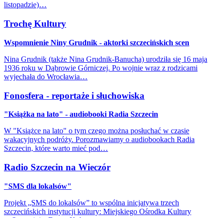
listopadzie)…
Trochę Kultury
Wspomnienie Niny Grudnik - aktorki szczecińskich scen
Nina Grudnik (także Nina Grudnik-Banucha) urodziła się 16 maja
1936 roku w Dąbrowie Górniczej. Po wojnie wraz z rodzicami
wyjechała do Wrocławia…
Fonosfera - reportaże i słuchowiska
"Książka na lato" - audiobooki Radia Szczecin
W "Książce na lato" o tym czego można posłuchać w czasie
wakacyjnych podróży. Porozmawiamy o audiobookach Radia
Szczecin, które warto mieć pod…
Radio Szczecin na Wieczór
"SMS dla lokalsów"
Projekt „SMS do lokalsów” to wspólna inicjatywa trzech
szczecińskich instytucji kultury: Miejskiego Ośrodka Kultury