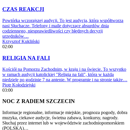
CZAS REAKCJI
Powtórka wczorajszej audycji. To jest audycja, którą współtworzą
nasi Słuchacze. Telefony i maile dotyczące absurdów dnia
codziennego, niesprawiedliwości czy błędnych decyzji
urzędników…
Krzysztof Kukliński
02:00
RELIGIA NA FALI
Kościół na Pomorzu Zachodnim, w kraju i na świecie. To wszystko
w ramach audycji katolickiej "Religia na fali", która w każdą
niedzielę po godzinie 7 na antenie. W programie i na stronie także…
Piotr Kołodziejski
03:00
NOC Z RADIEM SZCZECIN
Informacje regionalne, informacje miejskie, prognoza pogody, dobra
muzyka, ciekawe audycje, świetna zabawa, konkursy, nagrody.
Słuchaj przez internet lub w województwie zachodniopomorskiem
(POLSKA)…