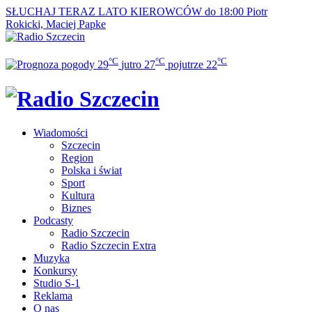
SŁUCHAJ TERAZ
LATO KIEROWCÓW do 18:00
Piotr
Rokicki, Maciej Papke
°C
°C
°C
29
jutro
27
pojutrze
22
Wiadomości
Szczecin
Region
Polska i świat
Sport
Kultura
Biznes
Podcasty
Radio Szczecin
Radio Szczecin Extra
Muzyka
Konkursy
Studio S-1
Reklama
O nas