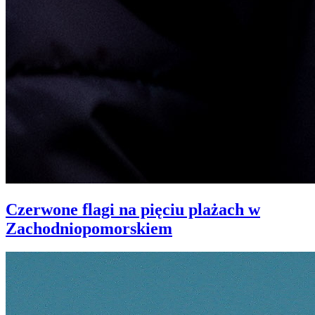
Czerwone flagi na pięciu plażach w
Zachodniopomorskiem