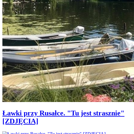
Ławki przy Rusałce. "Tu jest strasznie"
[ZDJĘCIA]