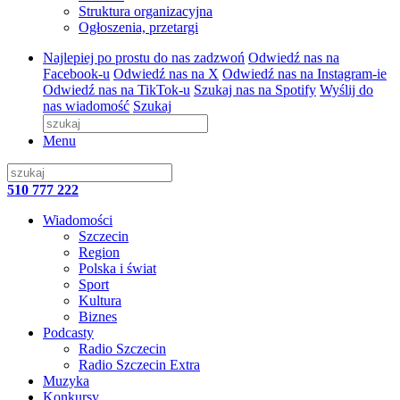
Struktura organizacyjna
Ogłoszenia, przetargi
Najlepiej po prostu do nas zadzwoń
Odwiedź nas na
Facebook-u
Odwiedź nas na X
Odwiedź nas na Instagram-ie
Odwiedź nas na TikTok-u
Szukaj nas na Spotify
Wyślij do
nas wiadomość
Szukaj
Menu
510 777 222
Wiadomości
Szczecin
Region
Polska i świat
Sport
Kultura
Biznes
Podcasty
Radio Szczecin
Radio Szczecin Extra
Muzyka
Konkursy