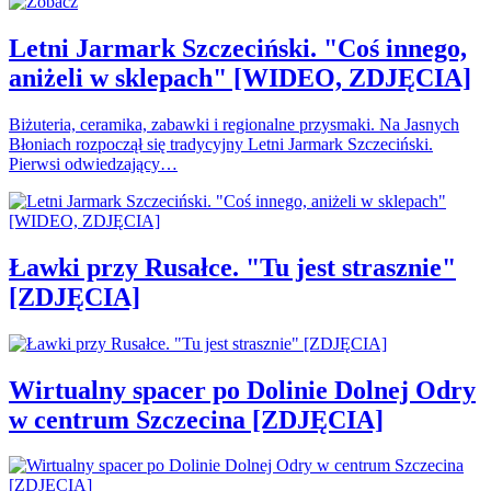
Letni Jarmark Szczeciński. "Coś innego,
aniżeli w sklepach" [WIDEO, ZDJĘCIA]
Biżuteria, ceramika, zabawki i regionalne przysmaki. Na Jasnych
Błoniach rozpoczął się tradycyjny Letni Jarmark Szczeciński.
Pierwsi odwiedzający…
Ławki przy Rusałce. "Tu jest strasznie"
[ZDJĘCIA]
Wirtualny spacer po Dolinie Dolnej Odry
w centrum Szczecina [ZDJĘCIA]