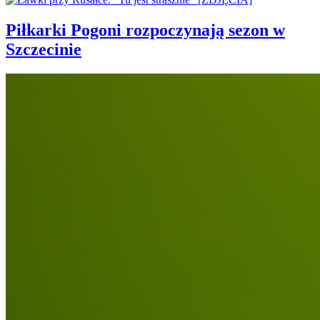
Piłkarki Pogoni rozpoczynają sezon w
Szczecinie