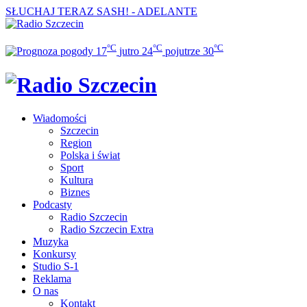
SŁUCHAJ TERAZ
SASH! - ADELANTE
°C
°C
°C
17
jutro
24
pojutrze
30
Wiadomości
Szczecin
Region
Polska i świat
Sport
Kultura
Biznes
Podcasty
Radio Szczecin
Radio Szczecin Extra
Muzyka
Konkursy
Studio S-1
Reklama
O nas
Kontakt