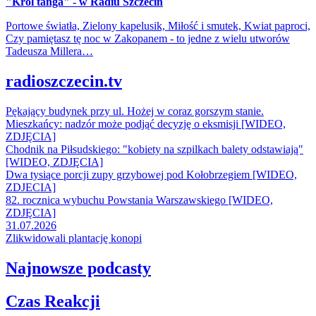
"Król tanga" - w Radiu Szczecin
Portowe światła, Zielony kapelusik, Miłość i smutek, Kwiat paproci,
Czy pamiętasz tę noc w Zakopanem - to jedne z wielu utworów
Tadeusza Millera…
radioszczecin.tv
Pękający budynek przy ul. Hożej w coraz gorszym stanie.
Mieszkańcy: nadzór może podjąć decyzję o eksmisji [WIDEO,
ZDJĘCIA]
Chodnik na Piłsudskiego: "kobiety na szpilkach balety odstawiają"
[WIDEO, ZDJĘCIA]
Dwa tysiące porcji zupy grzybowej pod Kołobrzegiem [WIDEO,
ZDJECIA]
82. rocznica wybuchu Powstania Warszawskiego [WIDEO,
ZDJĘCIA]
31.07.2026
Zlikwidowali plantację konopi
Najnowsze podcasty
Czas Reakcji