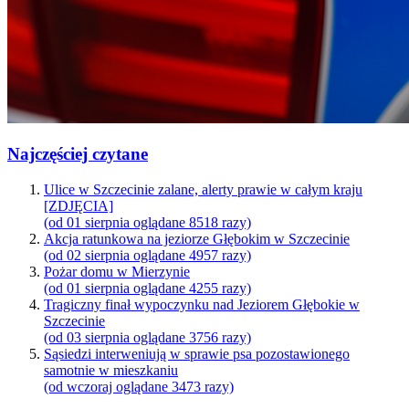
Najczęściej czytane
Ulice w Szczecinie zalane, alerty prawie w całym kraju
[ZDJĘCIA]
(od 01 sierpnia oglądane 8518 razy)
Akcja ratunkowa na jeziorze Głębokim w Szczecinie
(od 02 sierpnia oglądane 4957 razy)
Pożar domu w Mierzynie
(od 01 sierpnia oglądane 4255 razy)
Tragiczny finał wypoczynku nad Jeziorem Głębokie w
Szczecinie
(od 03 sierpnia oglądane 3756 razy)
Sąsiedzi interweniują w sprawie psa pozostawionego
samotnie w mieszkaniu
(od wczoraj oglądane 3473 razy)