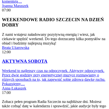
komentują…
Joanna Maraszek
07:00
WEEKENDOWE RADIO SZCZECIN NA DZIEŃ
DOBRY
Z nami wstajesz naładowany pozytywną energią i wiesz, jak
ciekawie spędzić weekend. Do tego dorzucamy kilka pomysłów na
obiad i budzimy najlepszą muzyką!
Beata Użarowska
12:00
AKTYWNA SOBOTA
Weekend to najlepszy czas na odpoczynek. Aktywny odpoczynek.
Przez dwie godziny przy energetycznej muzyce rozmawiamy o
różnych sposobach na to, jak zapewnić sobie zdrową dawkę ruchu.
Pokazujemy…
Anna Łukaszek
17:00
Zobacz pełen program Radia Szczecin na najbliższe dni. Możesz
także cofnąć datę w kalendarzu i sprawdzić, jakie audycje były tego