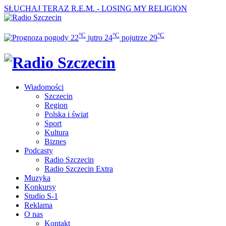
SŁUCHAJ TERAZ
R.E.M. - LOSING MY RELIGION
°C
°C
°C
22
jutro
24
pojutrze
29
Wiadomości
Szczecin
Region
Polska i świat
Sport
Kultura
Biznes
Podcasty
Radio Szczecin
Radio Szczecin Extra
Muzyka
Konkursy
Studio S-1
Reklama
O nas
Kontakt