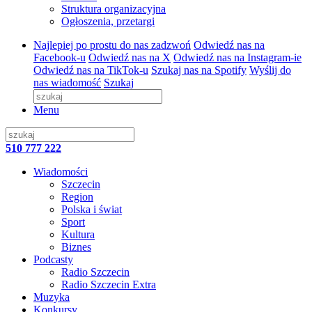
Struktura organizacyjna
Ogłoszenia, przetargi
Najlepiej po prostu do nas zadzwoń
Odwiedź nas na
Facebook-u
Odwiedź nas na X
Odwiedź nas na Instagram-ie
Odwiedź nas na TikTok-u
Szukaj nas na Spotify
Wyślij do
nas wiadomość
Szukaj
Menu
510 777 222
Wiadomości
Szczecin
Region
Polska i świat
Sport
Kultura
Biznes
Podcasty
Radio Szczecin
Radio Szczecin Extra
Muzyka
Konkursy