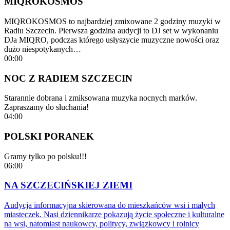
MIQROKOSMOS
MIQROKOSMOS to najbardziej zmixowane 2 godziny muzyki w
Radiu Szczecin. Pierwsza godzina audycji to DJ set w wykonaniu
DJa MIQRO, podczas którego usłyszycie muzyczne nowości oraz
dużo niespotykanych…
00:00
NOC Z RADIEM SZCZECIN
Starannie dobrana i zmiksowana muzyka nocnych marków.
Zapraszamy do słuchania!
04:00
POLSKI PORANEK
Gramy tylko po polsku!!!
06:00
NA SZCZECIŃSKIEJ ZIEMI
Audycja informacyjna skierowana do mieszkańców wsi i małych
miasteczek. Nasi dziennikarze pokazują życie społeczne i kulturalne
na wsi, natomiast naukowcy, politycy, związkowcy i rolnicy