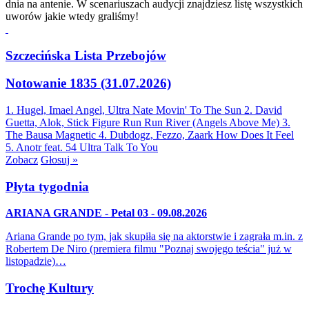
dnia na antenie. W scenariuszach audycji znajdziesz listę wszystkich
uworów jakie wtedy graliśmy!
Szczecińska Lista Przebojów
Notowanie 1835 (31.07.2026)
1. Hugel, Imael Angel, Ultra Nate
Movin' To The Sun
2. David
Guetta, Alok, Stick Figure
Run Run River (Angels Above Me)
3.
The Bausa
Magnetic
4. Dubdogz, Fezzo, Zaark
How Does It Feel
5. Anotr feat. 54 Ultra
Talk To You
Zobacz
Głosuj »
Płyta tygodnia
ARIANA GRANDE - Petal 03 - 09.08.2026
Ariana Grande po tym, jak skupiła się na aktorstwie i zagrała m.in. z
Robertem De Niro (premiera filmu "Poznaj swojego teścia" już w
listopadzie)…
Trochę Kultury