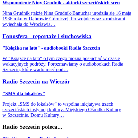
Wspomnienie Niny Grudnik - aktorki szczecińskich scen
Nina Grudnik (także Nina Grudnik-Banucha) urodziła się 16 maja
1936 roku w Dąbrowie Górniczej. Po wojnie wraz z rodzicami
wyjechała do Wrocławia…
Fonosfera - reportaże i słuchowiska
"Książka na lato" - audiobooki Radia Szczecin
W "Książce na lato" o tym czego można posłuchać w czasie
wakacyjnych podróży. Porozmawiamy o audiobookach Radia
Szczecin, które warto mieć pod…
Radio Szczecin na Wieczór
"SMS dla lokalsów"
Projekt „SMS do lokalsów” to wspólna inicjatywa trzech
szczecińskich instytucji kultury: Miejskiego Ośrodka Kultury
w Szczecinie, Domu Kultury…
Radio Szczecin poleca...