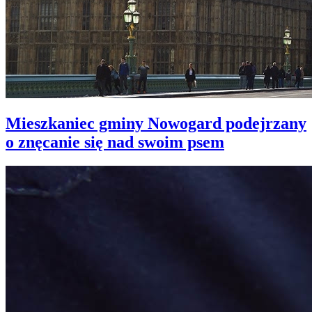
Mieszkaniec gminy Nowogard podejrzany
o znęcanie się nad swoim psem