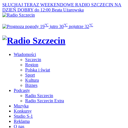
SŁUCHAJ TERAZ
WEEKENDOWE RADIO SZCZECIN NA
DZIEŃ DOBRY do 12:00
Beata Użarowska
°C
°C
°C
19
jutro
30
pojutrze
32
Wiadomości
Szczecin
Region
Polska i świat
Sport
Kultura
Biznes
Podcasty
Radio Szczecin
Radio Szczecin Extra
Muzyka
Konkursy
Studio S-1
Reklama
O nas