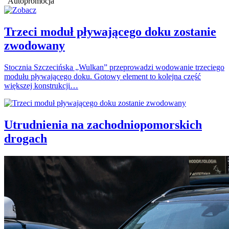
Autopromocja
Trzeci moduł pływającego doku zostanie
zwodowany
Stocznia Szczecińska „Wulkan” przeprowadzi wodowanie trzeciego
modułu pływającego doku. Gotowy element to kolejna część
większej konstrukcji…
Utrudnienia na zachodniopomorskich
drogach