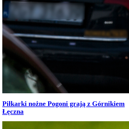
Piłkarki nożne Pogoni grają z Górnikiem
Łęczna