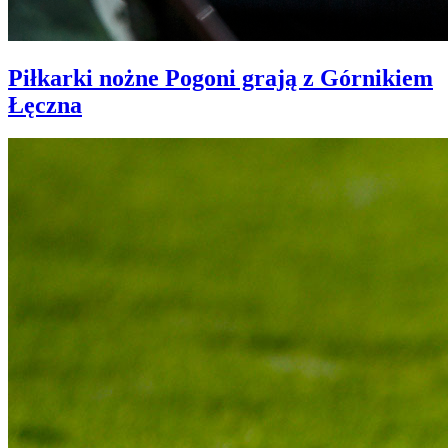
Piłkarki nożne Pogoni grają z Górnikiem
Łęczna