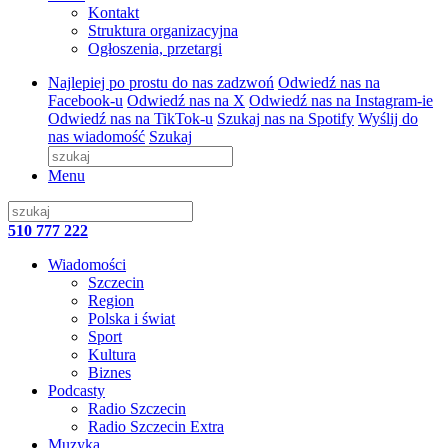
Kontakt
Struktura organizacyjna
Ogłoszenia, przetargi
Najlepiej po prostu do nas zadzwoń
Odwiedź nas na
Facebook-u
Odwiedź nas na X
Odwiedź nas na Instagram-ie
Odwiedź nas na TikTok-u
Szukaj nas na Spotify
Wyślij do
nas wiadomość
Szukaj
Menu
510 777 222
Wiadomości
Szczecin
Region
Polska i świat
Sport
Kultura
Biznes
Podcasty
Radio Szczecin
Radio Szczecin Extra
Muzyka