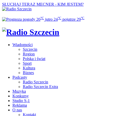
SŁUCHAJ TERAZ
MECNER - KIM JESTEM?
°C
°C
°C
20
jutro
24
pojutrze
29
Wiadomości
Szczecin
Region
Polska i świat
Sport
Kultura
Biznes
Podcasty
Radio Szczecin
Radio Szczecin Extra
Muzyka
Konkursy
Studio S-1
Reklama
O nas
Kontakt