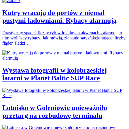
Kutry wracają do portów z niemal
pustymi ładowniami. Rybacy alarmują
Drastyczny spadek liczby ryb w lokalnych akwenach - alarmują o
nim wolińscy rybacy. Jak mówią, złapanie satysfakcjonującej liczby
fląder, śledzi…
Wystawa fotografii w kołobrzeskiej
latarni w Planet Baltic SUP Race
Lotnisko w Goleniowie unieważniło
przetarg na rozbudowę terminalu