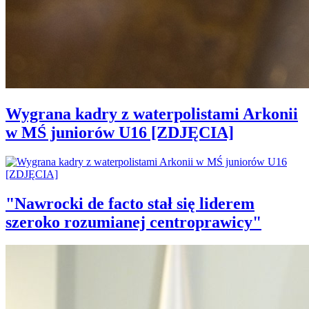
Wygrana kadry z waterpolistami Arkonii
w MŚ juniorów U16 [ZDJĘCIA]
"Nawrocki de facto stał się liderem
szeroko rozumianej centroprawicy"