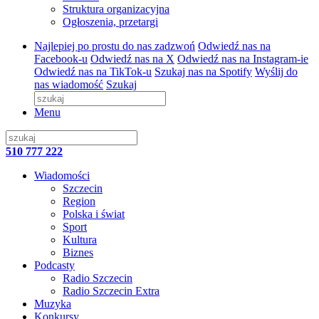
Struktura organizacyjna
Ogłoszenia, przetargi
Najlepiej po prostu do nas zadzwoń
Odwiedź nas na
Facebook-u
Odwiedź nas na X
Odwiedź nas na Instagram-ie
Odwiedź nas na TikTok-u
Szukaj nas na Spotify
Wyślij do
nas wiadomość
Szukaj
Menu
510 777 222
Wiadomości
Szczecin
Region
Polska i świat
Sport
Kultura
Biznes
Podcasty
Radio Szczecin
Radio Szczecin Extra
Muzyka
Konkursy