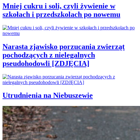
Mniej cukru i soli, czyli żywienie w
szkołach i przedszkolach po nowemu
Narasta zjawisko porzucania zwierząt
pochodzących z nielegalnych
pseudohodowli [ZDJĘCIA]
Utrudnienia na Niebuszewie