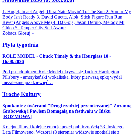
1. Hugel, Imael Angel, Ultra Nate
Movin' To The Sun
2. Sombr
My
Body Isn't Ready
3. David Guetta, Alok, Stick Figure
Run Run
River (Angels Above Me)
4. DJ Goja, Jason Derulo, Melody
Mi
Chico
5. Temper City
Self Aware
Zobacz
Głosuj »
Płyta tygodnia
ROLE MODEL - Chuck Timely & the Hourglass 10 -
16.08.2026
Pod pseudonimem Role Model ukrywa się Tucker Harrington
Pillsbury - amerykański wokalistka, który pierwszą epkę wydał
niezależnie już dziewięć…
Trochę Kultury
Spotkanie z twórcami "Drogi rzadziej przemierzanej" Zuzanną
Grabowską i Pawłem Domagałą na festiwalu w Ińsku
[ROZMOWA]
Kolejne filmy i kolejne emocje przed publicznością 53. Ińskiego
Lata Filmowego. Wczoraj (8 sierpnia) widzowie spotkali się z