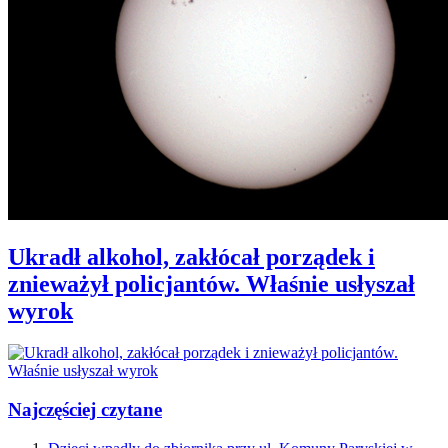
Ukradł alkohol, zakłócał porządek i
znieważył policjantów. Właśnie usłyszał
wyrok
Najczęściej czytane