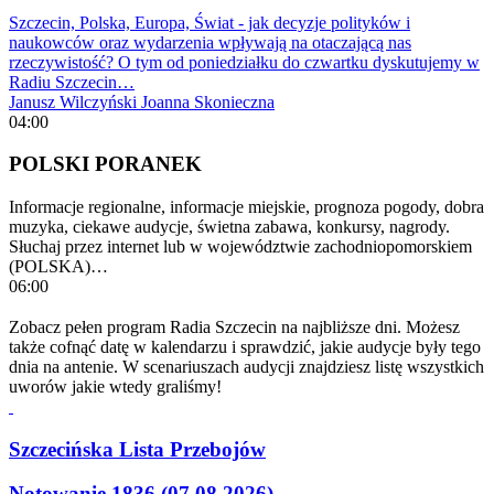
Szczecin, Polska, Europa, Świat - jak decyzje polityków i
naukowców oraz wydarzenia wpływają na otaczającą nas
rzeczywistość? O tym od poniedziałku do czwartku dyskutujemy w
Radiu Szczecin…
Janusz Wilczyński
Joanna Skonieczna
04:00
POLSKI PORANEK
Informacje regionalne, informacje miejskie, prognoza pogody, dobra
muzyka, ciekawe audycje, świetna zabawa, konkursy, nagrody.
Słuchaj przez internet lub w województwie zachodniopomorskiem
(POLSKA)…
06:00
Zobacz pełen program Radia Szczecin na najbliższe dni. Możesz
także cofnąć datę w kalendarzu i sprawdzić, jakie audycje były tego
dnia na antenie. W scenariuszach audycji znajdziesz listę wszystkich
uworów jakie wtedy graliśmy!
Szczecińska Lista Przebojów
Notowanie 1836 (07.08.2026)