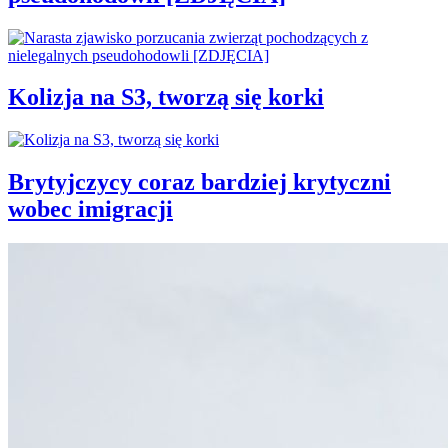
Kolizja na S3, tworzą się korki
Brytyjczycy coraz bardziej krytyczni
wobec imigracji