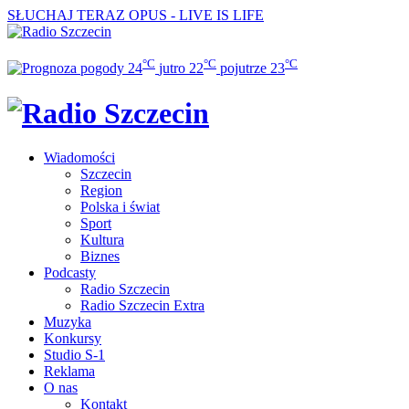
SŁUCHAJ TERAZ
OPUS - LIVE IS LIFE
°C
°C
°C
24
jutro
22
pojutrze
23
Wiadomości
Szczecin
Region
Polska i świat
Sport
Kultura
Biznes
Podcasty
Radio Szczecin
Radio Szczecin Extra
Muzyka
Konkursy
Studio S-1
Reklama
O nas
Kontakt