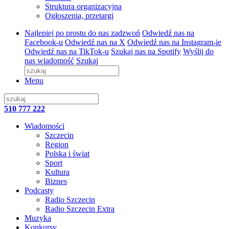
Struktura organizacyjna
Ogłoszenia, przetargi
Najlepiej po prostu do nas zadzwoń
Odwiedź nas na
Facebook-u
Odwiedź nas na X
Odwiedź nas na Instagram-ie
Odwiedź nas na TikTok-u
Szukaj nas na Spotify
Wyślij do
nas wiadomość
Szukaj
Menu
510 777 222
Wiadomości
Szczecin
Region
Polska i świat
Sport
Kultura
Biznes
Podcasty
Radio Szczecin
Radio Szczecin Extra
Muzyka
Konkursy