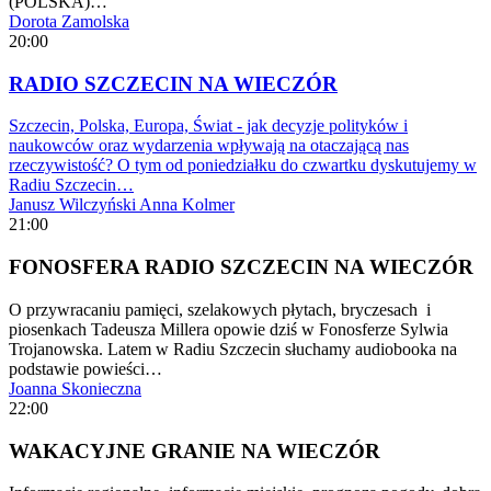
(POLSKA)…
Dorota Zamolska
20:00
RADIO SZCZECIN NA WIECZÓR
Szczecin, Polska, Europa, Świat - jak decyzje polityków i
naukowców oraz wydarzenia wpływają na otaczającą nas
rzeczywistość? O tym od poniedziałku do czwartku dyskutujemy w
Radiu Szczecin…
Janusz Wilczyński
Anna Kolmer
21:00
FONOSFERA RADIO SZCZECIN NA WIECZÓR
O przywracaniu pamięci, szelakowych płytach, bryczesach i
piosenkach Tadeusza Millera opowie dziś w Fonosferze Sylwia
Trojanowska. Latem w Radiu Szczecin słuchamy audiobooka na
podstawie powieści…
Joanna Skonieczna
22:00
WAKACYJNE GRANIE NA WIECZÓR