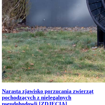
Narasta zjawisko porzucania zwierząt
pochodzących z nielegalnych
pseudohodowli [ZDJĘCIA]