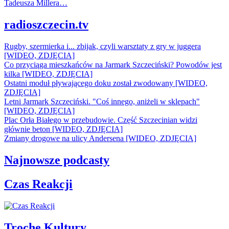
Tadeusza Millera…
radioszczecin.tv
Rugby, szermierka i... zbijak, czyli warsztaty z gry w juggera
[WIDEO, ZDJĘCIA]
Co przyciąga mieszkańców na Jarmark Szczeciński? Powodów jest
kilka [WIDEO, ZDJĘCIA]
Ostatni moduł pływającego doku został zwodowany [WIDEO,
ZDJĘCIA]
Letni Jarmark Szczeciński. "Coś innego, aniżeli w sklepach"
[WIDEO, ZDJĘCIA]
Plac Orła Białego w przebudowie. Część Szczecinian widzi
głównie beton [WIDEO, ZDJĘCIA]
Zmiany drogowe na ulicy Andersena [WIDEO, ZDJĘCIA]
Najnowsze podcasty
Czas Reakcji
Trochę Kultury