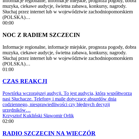
Informacje regionalne, informacje miejskie, prognoza pogody, dobra
muzyka, ciekawe audycje, świetna zabawa, konkursy, nagrody.
Słuchaj przez internet lub w województwie zachodniopomorskiem
(POLSKA)…
00:00
NOC Z RADIEM SZCZECIN
Informacje regionalne, informacje miejskie, prognoza pogody, dobra
muzyka, ciekawe audycje, świetna zabawa, konkursy, nagrody.
Słuchaj przez internet lub w województwie zachodniopomorskiem
(POLSKA)…
01:00
CZAS REAKCJI
Powtórka wczorajszej audycji. To jest audycja, którą współtworzą
nasi Słuchacze. Telefony i maile dotyczące absurdów dnia
codziennego, niesprawiedliwości czy błędnych decyzji
urzędników…
Krzysztof Kukliński
Sławomir Orlik
02:00
RADIO SZCZECIN NA WIECZÓR