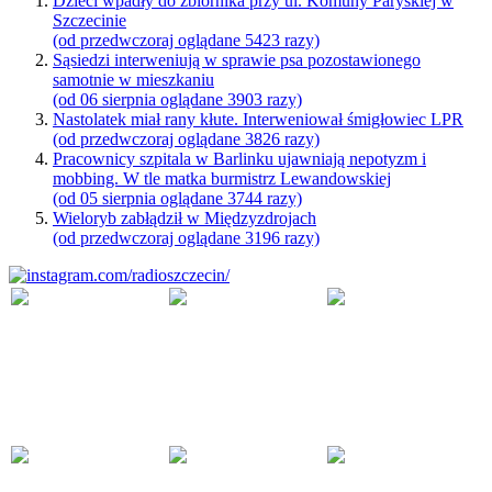
Dzieci wpadły do zbiornika przy ul. Komuny Paryskiej w
Szczecinie
(od przedwczoraj oglądane 5423 razy)
Sąsiedzi interweniują w sprawie psa pozostawionego
samotnie w mieszkaniu
(od 06 sierpnia oglądane 3903 razy)
Nastolatek miał rany kłute. Interweniował śmigłowiec LPR
(od przedwczoraj oglądane 3826 razy)
Pracownicy szpitala w Barlinku ujawniają nepotyzm i
mobbing. W tle matka burmistrz Lewandowskiej
(od 05 sierpnia oglądane 3744 razy)
Wieloryb zabłądził w Międzyzdrojach
(od przedwczoraj oglądane 3196 razy)