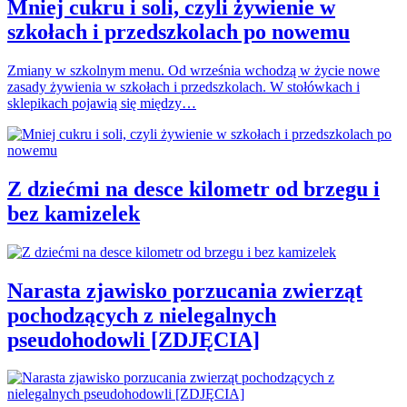
Mniej cukru i soli, czyli żywienie w
szkołach i przedszkolach po nowemu
Zmiany w szkolnym menu. Od września wchodzą w życie nowe
zasady żywienia w szkołach i przedszkolach. W stołówkach i
sklepikach pojawią się między…
Z dziećmi na desce kilometr od brzegu i
bez kamizelek
Narasta zjawisko porzucania zwierząt
pochodzących z nielegalnych
pseudohodowli [ZDJĘCIA]