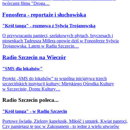
twórcami filmu "Droga…
Fonosfera - reportaże i słuchowiska
"Król tanga" - rozmowa z Sylwią Trojanowską
O przywracaniu pamięci, szelakowych płytach, bryczesach i
piosenkach Tadeusza Millera opowie dziś w Fonosferze Sylwia
Trojanowska. Latem w Radiu Szczecin…
Radio Szczecin na Wieczór
"SMS dla lokalsów"
Projekt „SMS do lokalsów” to wspólna inicjatywa trzech
szczecińskich instytucji kultury: Miejskiego Ośrodka Kultury
w Szczecinie, Domu Kultury…
Radio Szczecin poleca...
"Król tanga" - w Radiu Szczecin
Portowe światła, Zielony kapelusik, Miłość i smutek, Kwiat paproci,
Czy pamiętasz tę noc w Zakopanem - to jedne z wielu utworów