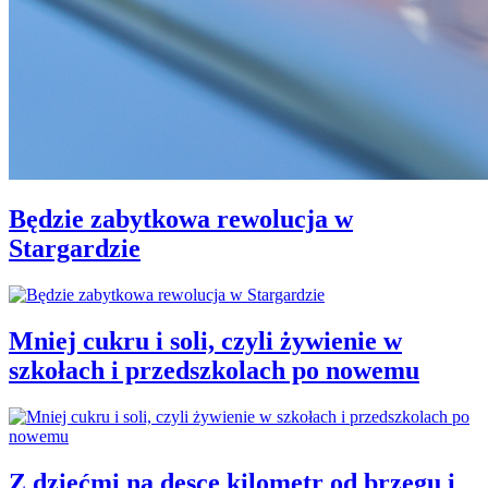
Będzie zabytkowa rewolucja w
Stargardzie
Mniej cukru i soli, czyli żywienie w
szkołach i przedszkolach po nowemu
Z dziećmi na desce kilometr od brzegu i