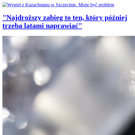
"Najdroższy zabieg to ten, który później
trzeba latami naprawiać"