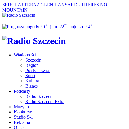
SŁUCHAJ TERAZ
GLEN HANSARD - THERES NO
MOUNTAIN
°C
°C
°C
20
jutro
22
pojutrze
24
Wiadomości
Szczecin
Region
Polska i świat
Sport
Kultura
Biznes
Podcasty
Radio Szczecin
Radio Szczecin Extra
Muzyka
Konkursy
Studio S-1
Reklama
O nas