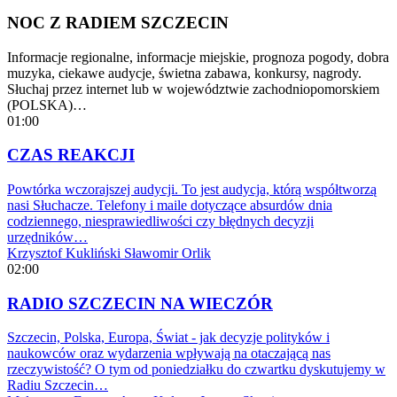
NOC Z RADIEM SZCZECIN
Informacje regionalne, informacje miejskie, prognoza pogody, dobra
muzyka, ciekawe audycje, świetna zabawa, konkursy, nagrody.
Słuchaj przez internet lub w województwie zachodniopomorskiem
(POLSKA)…
01:00
CZAS REAKCJI
Powtórka wczorajszej audycji. To jest audycja, którą współtworzą
nasi Słuchacze. Telefony i maile dotyczące absurdów dnia
codziennego, niesprawiedliwości czy błędnych decyzji
urzędników…
Krzysztof Kukliński
Sławomir Orlik
02:00
RADIO SZCZECIN NA WIECZÓR
Szczecin, Polska, Europa, Świat - jak decyzje polityków i
naukowców oraz wydarzenia wpływają na otaczającą nas
rzeczywistość? O tym od poniedziałku do czwartku dyskutujemy w
Radiu Szczecin…