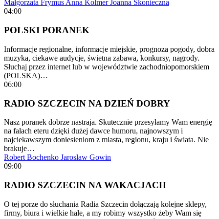
Małgorzata Frymus
Anna Kolmer
Joanna Skonieczna
04:00
POLSKI PORANEK
Informacje regionalne, informacje miejskie, prognoza pogody, dobra
muzyka, ciekawe audycje, świetna zabawa, konkursy, nagrody.
Słuchaj przez internet lub w województwie zachodniopomorskiem
(POLSKA)…
06:00
RADIO SZCZECIN NA DZIEŃ DOBRY
Nasz poranek dobrze nastraja. Skutecznie przesyłamy Wam energię
na falach eteru dzięki dużej dawce humoru, najnowszym i
najciekawszym doniesieniom z miasta, regionu, kraju i świata. Nie
brakuje…
Robert Bochenko
Jarosław Gowin
09:00
RADIO SZCZECIN NA WAKACJACH
O tej porze do słuchania Radia Szczecin dołączają kolejne sklepy,
firmy, biura i wielkie hale, a my robimy wszystko żeby Wam się