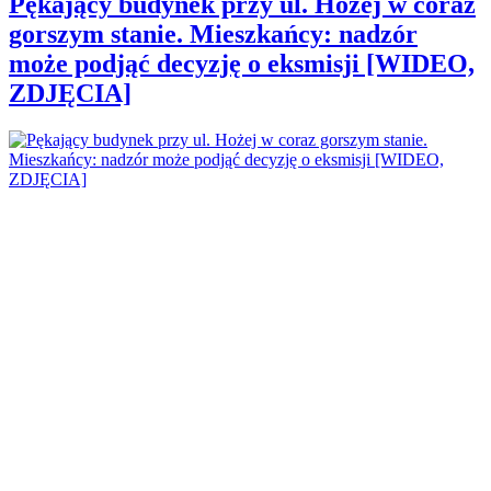
Pękający budynek przy ul. Hożej w coraz
gorszym stanie. Mieszkańcy: nadzór
może podjąć decyzję o eksmisji [WIDEO,
ZDJĘCIA]