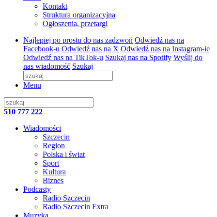
Kontakt
Struktura organizacyjna
Ogłoszenia, przetargi
Najlepiej po prostu do nas zadzwoń
Odwiedź nas na
Facebook-u
Odwiedź nas na X
Odwiedź nas na Instagram-ie
Odwiedź nas na TikTok-u
Szukaj nas na Spotify
Wyślij do
nas wiadomość
Szukaj
Menu
510 777 222
Wiadomości
Szczecin
Region
Polska i świat
Sport
Kultura
Biznes
Podcasty
Radio Szczecin
Radio Szczecin Extra
Muzyka