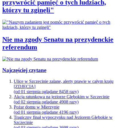
przywrócić pamięć o tych ludziach,
którzy tu zginęli"
Nie ma zgody Senatu na prezydenckie
referendum
Najczęściej czytane
Ulice w Szczecinie zalane, alerty prawie w całym kraju
[ZDJĘCIA]
(od 01 sierpnia oglądane 8458 razy)
Akcja ratunkowa na jeziorze Głębokim w Szczecinie
(od 02 sierpnia oglądane 4908 razy)
Pożar domu w Mierzynie
(od 01 sierpnia oglądane 4196 razy)
Tragiczny finał wypoczynku nad Jeziorem Głębokie w
Szczecinie
(od 03 sierpnia oglądane 3698 razy)