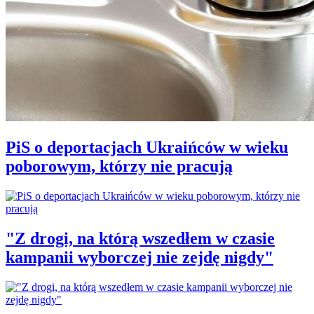
PiS o deportacjach Ukraińców w wieku
poborowym, którzy nie pracują
"Z drogi, na którą wszedłem w czasie
kampanii wyborczej nie zejdę nigdy"