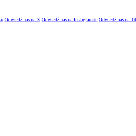
-u
Odwiedź nas na X
Odwiedź nas na Instagram-ie
Odwiedź nas na Ti