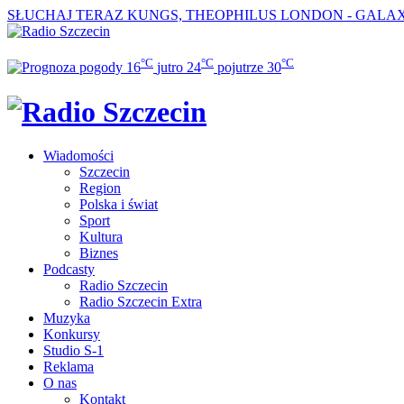
SŁUCHAJ TERAZ
KUNGS, THEOPHILUS LONDON - GALA
°C
°C
°C
16
jutro
24
pojutrze
30
Wiadomości
Szczecin
Region
Polska i świat
Sport
Kultura
Biznes
Podcasty
Radio Szczecin
Radio Szczecin Extra
Muzyka
Konkursy
Studio S-1
Reklama
O nas
Kontakt