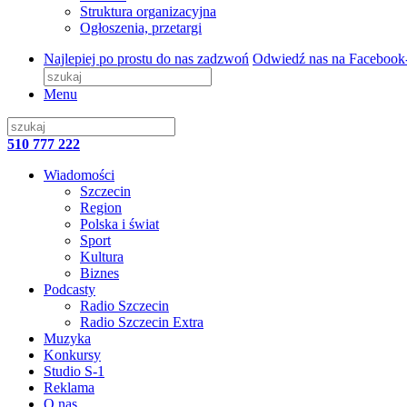
Struktura organizacyjna
Ogłoszenia, przetargi
Najlepiej po prostu do nas zadzwoń
Odwiedź nas na Facebook
Menu
510 777 222
Wiadomości
Szczecin
Region
Polska i świat
Sport
Kultura
Biznes
Podcasty
Radio Szczecin
Radio Szczecin Extra
Muzyka
Konkursy
Studio S-1
Reklama
O nas