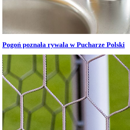
Pogoń poznała rywala w Pucharze Polski