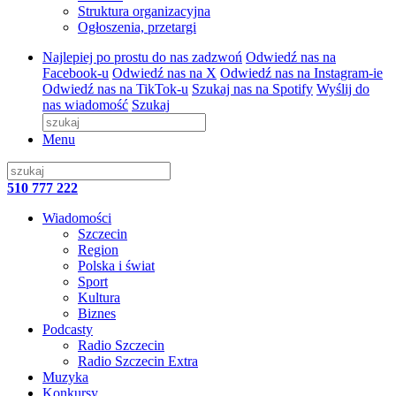
Struktura organizacyjna
Ogłoszenia, przetargi
Najlepiej po prostu do nas zadzwoń
Odwiedź nas na
Facebook-u
Odwiedź nas na X
Odwiedź nas na Instagram-ie
Odwiedź nas na TikTok-u
Szukaj nas na Spotify
Wyślij do
nas wiadomość
Szukaj
Menu
510 777 222
Wiadomości
Szczecin
Region
Polska i świat
Sport
Kultura
Biznes
Podcasty
Radio Szczecin
Radio Szczecin Extra
Muzyka
Konkursy