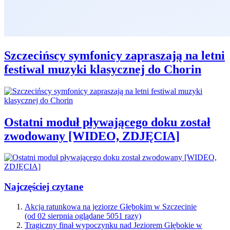
Szczecińscy symfonicy zapraszają na letni
festiwal muzyki klasycznej do Chorin
Ostatni moduł pływającego doku został
zwodowany [WIDEO, ZDJĘCIA]
Najczęściej czytane
Akcja ratunkowa na jeziorze Głębokim w Szczecinie
(od 02 sierpnia oglądane 5051 razy)
Tragiczny finał wypoczynku nad Jeziorem Głębokie w