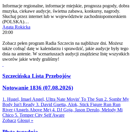
Informacje regionalne, informacje miejskie, prognoza pogody, dobra
muzyka, ciekawe audycje, świetna zabawa, konkursy, nagrody.
Słuchaj przez internet lub w województwie zachodniopomorskiem
(POLSKA)…
Agata Rokicka
20:00
Zobacz pełen program Radia Szczecin na najbliższe dni. Możesz
także cofnąć datę w kalendarzu i sprawdzić, jakie audycje były tego
dnia na antenie. W scenariuszach audycji znajdziesz listę wszystkich
uworów jakie wtedy graliśmy!
Szczecińska Lista Przebojów
Notowanie 1836 (07.08.2026)
1. Hugel, Imael Angel, Ultra Nate
Movin' To The Sun
2. Sombr
My
Body Isn't Ready
3. David Guetta, Alok, Stick Figure
Run Run
River (Angels Above Me)
4. DJ Goja, Jason Derulo, Melody
Mi
Chico
5. Temper City
Self Aware
Zobacz
Głosuj »
Płyta tygodnia