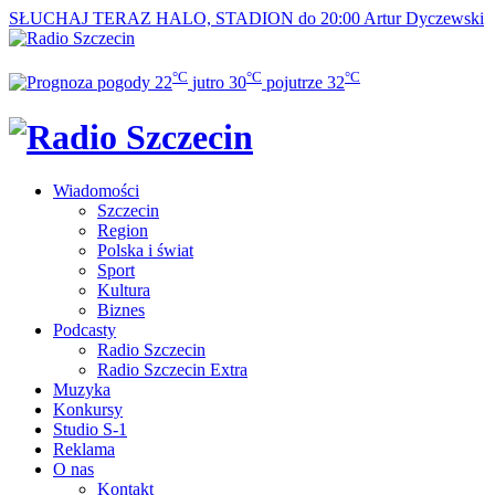
SŁUCHAJ TERAZ
HALO, STADION do 20:00
Artur Dyczewski
°C
°C
°C
22
jutro
30
pojutrze
32
Wiadomości
Szczecin
Region
Polska i świat
Sport
Kultura
Biznes
Podcasty
Radio Szczecin
Radio Szczecin Extra
Muzyka
Konkursy
Studio S-1
Reklama
O nas
Kontakt