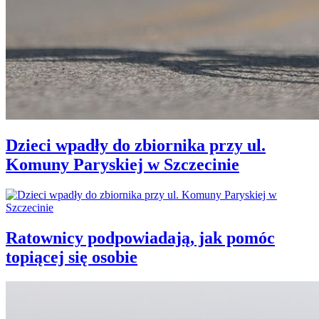
Dzieci wpadły do zbiornika przy ul.
Komuny Paryskiej w Szczecinie
Ratownicy podpowiadają, jak pomóc
topiącej się osobie