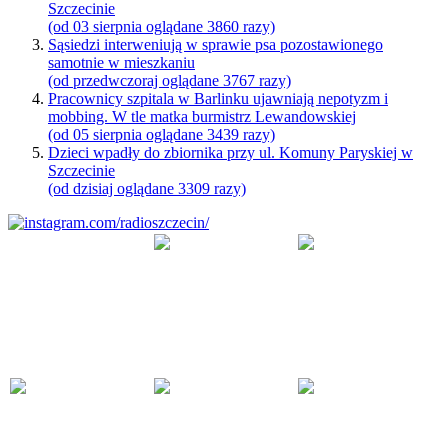
Szczecinie
(od 03 sierpnia oglądane 3860 razy)
Sąsiedzi interweniują w sprawie psa pozostawionego
samotnie w mieszkaniu
(od przedwczoraj oglądane 3767 razy)
Pracownicy szpitala w Barlinku ujawniają nepotyzm i
mobbing. W tle matka burmistrz Lewandowskiej
(od 05 sierpnia oglądane 3439 razy)
Dzieci wpadły do zbiornika przy ul. Komuny Paryskiej w
Szczecinie
(od dzisiaj oglądane 3309 razy)