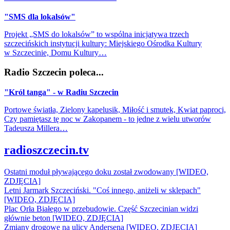
"SMS dla lokalsów"
Projekt „SMS do lokalsów” to wspólna inicjatywa trzech
szczecińskich instytucji kultury: Miejskiego Ośrodka Kultury
w Szczecinie, Domu Kultury…
Radio Szczecin poleca...
"Król tanga" - w Radiu Szczecin
Portowe światła, Zielony kapelusik, Miłość i smutek, Kwiat paproci,
Czy pamiętasz tę noc w Zakopanem - to jedne z wielu utworów
Tadeusza Millera…
radioszczecin.tv
Ostatni moduł pływającego doku został zwodowany [WIDEO,
ZDJĘCIA]
Letni Jarmark Szczeciński. "Coś innego, aniżeli w sklepach"
[WIDEO, ZDJĘCIA]
Plac Orła Białego w przebudowie. Część Szczecinian widzi
głównie beton [WIDEO, ZDJĘCIA]
Zmiany drogowe na ulicy Andersena [WIDEO, ZDJĘCIA]