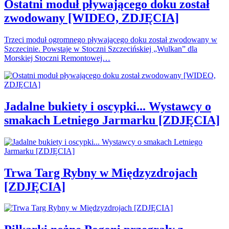
Ostatni moduł pływającego doku został
zwodowany [WIDEO, ZDJĘCIA]
Trzeci moduł ogromnego pływającego doku został zwodowany w
Szczecinie. Powstaje w Stoczni Szczecińskiej „Wulkan” dla
Morskiej Stoczni Remontowej…
Jadalne bukiety i oscypki... Wystawcy o
smakach Letniego Jarmarku [ZDJĘCIA]
Trwa Targ Rybny w Międzyzdrojach
[ZDJĘCIA]