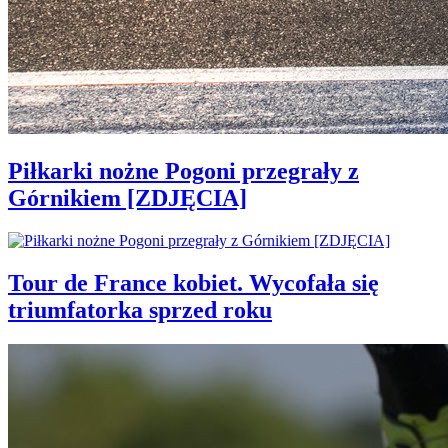
Piłkarki nożne Pogoni przegrały z
Górnikiem [ZDJĘCIA]
Tour de France kobiet. Wycofała się
triumfatorka sprzed roku