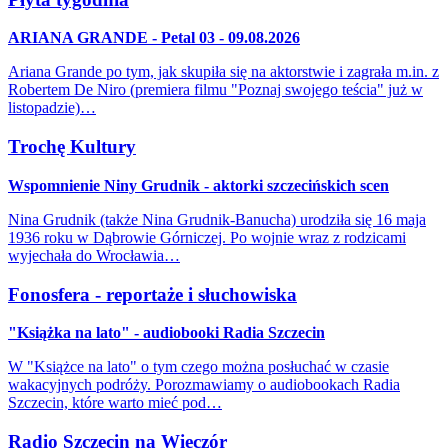
ARIANA GRANDE - Petal 03 - 09.08.2026
Ariana Grande po tym, jak skupiła się na aktorstwie i zagrała m.in. z
Robertem De Niro (premiera filmu "Poznaj swojego teścia" już w
listopadzie)…
Trochę Kultury
Wspomnienie Niny Grudnik - aktorki szczecińskich scen
Nina Grudnik (także Nina Grudnik-Banucha) urodziła się 16 maja
1936 roku w Dąbrowie Górniczej. Po wojnie wraz z rodzicami
wyjechała do Wrocławia…
Fonosfera - reportaże i słuchowiska
"Książka na lato" - audiobooki Radia Szczecin
W "Książce na lato" o tym czego można posłuchać w czasie
wakacyjnych podróży. Porozmawiamy o audiobookach Radia
Szczecin, które warto mieć pod…
Radio Szczecin na Wieczór