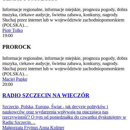
Informacje regionalne, informacje miejskie, prognoza pogody, dobra
muzyka, ciekawe audycje, świetna zabawa, konkursy, nagrody.
Słuchaj przez internet lub w województwie zachodniopomorskiem
(POLSKA)…
Piotr Tolko
19:00
PROROCK
Informacje regionalne, informacje miejskie, prognoza pogody, dobra
muzyka, ciekawe audycje, świetna zabawa, konkursy, nagrody.
Słuchaj przez internet lub w województwie zachodniopomorskiem
(POLSKA)…
Maciej Papke
20:00
RADIO SZCZECIN NA WIECZÓR
Szczecin, Polska, Europa, Świat - jak decyzje polityków i
naukowców oraz wydarzenia wpływają na otaczającą nas
rzeczywistość? O tym od poniedziałku do czwartku dyskutujemy w
Radiu Szczecin…
Małgorzata Frymus
Anna Kolmer