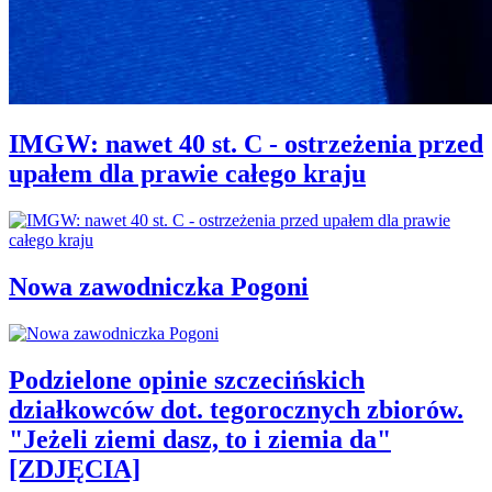
IMGW: nawet 40 st. C - ostrzeżenia przed
upałem dla prawie całego kraju
Nowa zawodniczka Pogoni
Podzielone opinie szczecińskich
działkowców dot. tegorocznych zbiorów.
"Jeżeli ziemi dasz, to i ziemia da"
[ZDJĘCIA]