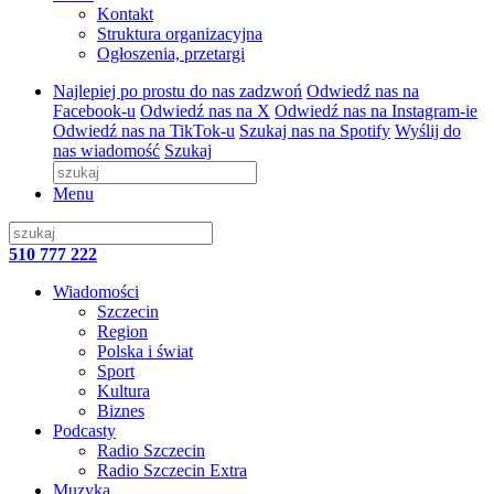
Kontakt
Struktura organizacyjna
Ogłoszenia, przetargi
Najlepiej po prostu do nas zadzwoń
Odwiedź nas na
Facebook-u
Odwiedź nas na X
Odwiedź nas na Instagram-ie
Odwiedź nas na TikTok-u
Szukaj nas na Spotify
Wyślij do
nas wiadomość
Szukaj
Menu
510 777 222
Wiadomości
Szczecin
Region
Polska i świat
Sport
Kultura
Biznes
Podcasty
Radio Szczecin
Radio Szczecin Extra
Muzyka