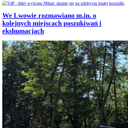
We Lwowie rozmawiano m.in. o
kolejnych miejscach poszukiwań i
ekshumacjach