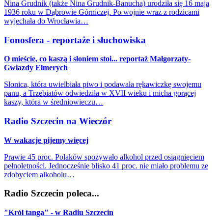
Nina Grudnik (także Nina Grudnik-Banucha) urodziła się 16 maja
1936 roku w Dąbrowie Górniczej. Po wojnie wraz z rodzicami
wyjechała do Wrocławia…
Fonosfera - reportaże i słuchowiska
O mieście, co kaszą i słoniem stoi... reportaż Małgorzaty-
Gwiazdy Elmerych
Słonica, która uwielbiała piwo i podawała rękawiczkę swojemu
panu, a Trzebiatów odwiedziła w XVII wieku i micha gorącej
kaszy, która w średniowieczu…
Radio Szczecin na Wieczór
W wakacje pijemy więcej
Prawie 45 proc. Polaków spożywało alkohol przed osiągnięciem
pełnoletności. Jednocześnie blisko 41 proc. nie miało problemu ze
zdobyciem alkoholu…
Radio Szczecin poleca...
"Król tanga" - w Radiu Szczecin