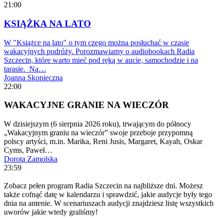
21:00
KSIĄŻKA NA LATO
W "Książce na lato" o tym czego można posłuchać w czasie
wakacyjnych podróży. Porozmawiamy o audiobookach Radia
Szczecin, które warto mieć pod ręką w aucie, samochodzie i na
tarasie. Na…
Joanna Skonieczna
22:00
WAKACYJNE GRANIE NA WIECZÓR
W dzisiejszym (6 sierpnia 2026 roku), trwającym do północy
„Wakacyjnym graniu na wieczór” swoje przeboje przypomną
polscy artyści, m.in. Marika, Reni Jusis, Margaret, Kayah, Oskar
Cyms, Paweł…
Dorota Zamolska
23:59
Zobacz pełen program Radia Szczecin na najbliższe dni. Możesz
także cofnąć datę w kalendarzu i sprawdzić, jakie audycje były tego
dnia na antenie. W scenariuszach audycji znajdziesz listę wszystkich
uworów jakie wtedy graliśmy!