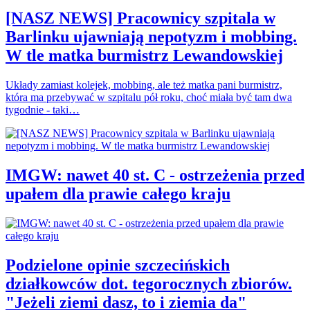
[NASZ NEWS] Pracownicy szpitala w
Barlinku ujawniają nepotyzm i mobbing.
W tle matka burmistrz Lewandowskiej
Układy zamiast kolejek, mobbing, ale też matka pani burmistrz,
która ma przebywać w szpitalu pół roku, choć miała być tam dwa
tygodnie - taki…
IMGW: nawet 40 st. C - ostrzeżenia przed
upałem dla prawie całego kraju
Podzielone opinie szczecińskich
działkowców dot. tegorocznych zbiorów.
"Jeżeli ziemi dasz, to i ziemia da"