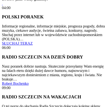
04:00
POLSKI PORANEK
Informacje regionalne, informacje miejskie, prognoza pogody, dobra
muzyka, ciekawe audycje, świetna zabawa, konkursy, nagrody.
Słuchaj przez internet lub w województwie zachodniopomorskiem
(POLSKA)…
SŁUCHAJ TERAZ
06:00
RADIO SZCZECIN NA DZIEŃ DOBRY
Nasz poranek dobrze nastraja. Skutecznie przesyłamy Wam energię
na falach eteru dzięki dużej dawce humoru, najnowszym i
najciekawszym doniesieniom z miasta, regionu, kraju i świata. Nie
brakuje…
Robert Bochenko
09:00
RADIO SZCZECIN NA WAKACJACH
O tej porze do słuchania Radia Szczecin dołączają kolejne sklepy,