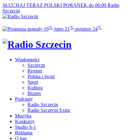
SŁUCHAJ TERAZ
POLSKI PORANEK do 06:00
Radio
Szczecin
°C
°C
°C
19
jutro
21
pojutrze
24
Wiadomości
Szczecin
Region
Polska i świat
Sport
Kultura
Biznes
Podcasty
Radio Szczecin
Radio Szczecin Extra
Muzyka
Konkursy
Studio S-1
Reklama
O nas