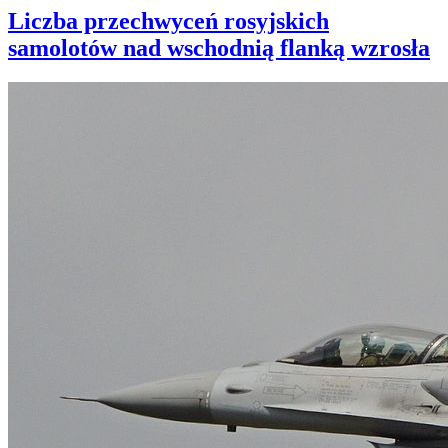
Liczba przechwyceń rosyjskich
samolotów nad wschodnią flanką wzrosła