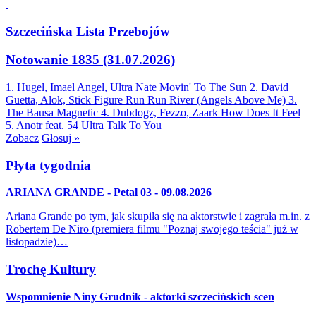
Szczecińska Lista Przebojów
Notowanie 1835 (31.07.2026)
1. Hugel, Imael Angel, Ultra Nate
Movin' To The Sun
2. David
Guetta, Alok, Stick Figure
Run Run River (Angels Above Me)
3.
The Bausa
Magnetic
4. Dubdogz, Fezzo, Zaark
How Does It Feel
5. Anotr feat. 54 Ultra
Talk To You
Zobacz
Głosuj »
Płyta tygodnia
ARIANA GRANDE - Petal 03 - 09.08.2026
Ariana Grande po tym, jak skupiła się na aktorstwie i zagrała m.in. z
Robertem De Niro (premiera filmu "Poznaj swojego teścia" już w
listopadzie)…
Trochę Kultury
Wspomnienie Niny Grudnik - aktorki szczecińskich scen