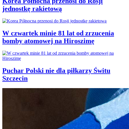
Korea Północna przenosi do Rosji
jednostkę rakietową
W czwartek minie 81 lat od zrzucenia
bomby atomowej na Hiroszimę
Puchar Polski nie dla piłkarzy Świtu
Szczecin