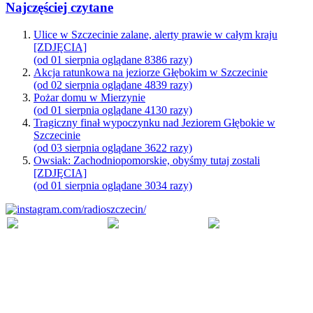
Najczęściej czytane
Ulice w Szczecinie zalane, alerty prawie w całym kraju
[ZDJĘCIA]
(od 01 sierpnia oglądane 8386 razy)
Akcja ratunkowa na jeziorze Głębokim w Szczecinie
(od 02 sierpnia oglądane 4839 razy)
Pożar domu w Mierzynie
(od 01 sierpnia oglądane 4130 razy)
Tragiczny finał wypoczynku nad Jeziorem Głębokie w
Szczecinie
(od 03 sierpnia oglądane 3622 razy)
Owsiak: Zachodniopomorskie, obyśmy tutaj zostali
[ZDJĘCIA]
(od 01 sierpnia oglądane 3034 razy)