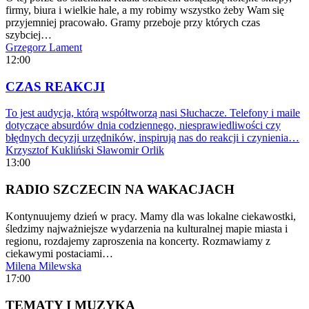
firmy, biura i wielkie hale, a my robimy wszystko żeby Wam się
przyjemniej pracowało. Gramy przeboje przy których czas
szybciej…
Grzegorz Lament
12:00
CZAS REAKCJI
To jest audycja, którą współtworzą nasi Słuchacze. Telefony i maile
dotyczące absurdów dnia codziennego, niesprawiedliwości czy
błędnych decyzji urzędników, inspirują nas do reakcji i czynienia…
Krzysztof Kukliński
Sławomir Orlik
13:00
RADIO SZCZECIN NA WAKACJACH
Kontynuujemy dzień w pracy. Mamy dla was lokalne ciekawostki,
śledzimy najważniejsze wydarzenia na kulturalnej mapie miasta i
regionu, rozdajemy zaproszenia na koncerty. Rozmawiamy z
ciekawymi postaciami…
Milena Milewska
17:00
TEMATY I MUZYKA