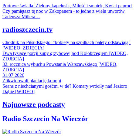
Portowe światła, Zielony kapelusik, Miłość i smutek, Kwiat paproci,
Czy pamiętasz tę noc w Zakopanem - to jedne z wielu utworów
Tadeusza Millera…
radioszczecin.tv
Chodnik na Piłsudskiego: "kobiety na szpilkach balety odstawiają"
[WIDEO, ZDJĘCIA]
Dwa tysiące porcji zupy grzybowej pod Kołobrzegiem [WIDEO,
ZDJECIA]
82. rocznica wybuchu Powstania Warszawskiego [WIDEO,
ZDJĘCIA]
31.07.2026
Zlikwidowali plantację konopi
Seans z niechcianymi gośćmi w tle? Komary wróciły nad Jezioro
Dąbie [WIDEO]
Najnowsze podcasty
Radio Szczecin Na Wieczór