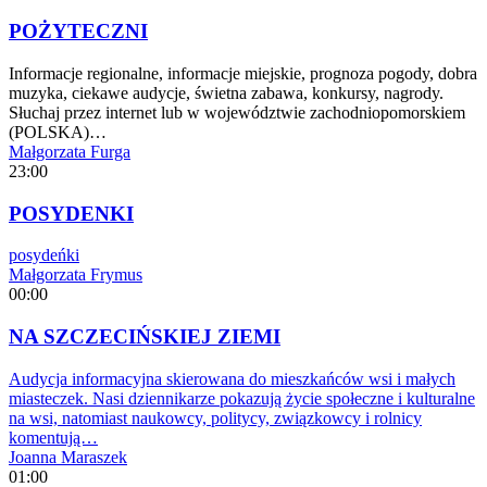
POŻYTECZNI
Informacje regionalne, informacje miejskie, prognoza pogody, dobra
muzyka, ciekawe audycje, świetna zabawa, konkursy, nagrody.
Słuchaj przez internet lub w województwie zachodniopomorskiem
(POLSKA)…
Małgorzata Furga
23:00
POSYDENKI
posydeńki
Małgorzata Frymus
00:00
NA SZCZECIŃSKIEJ ZIEMI
Audycja informacyjna skierowana do mieszkańców wsi i małych
miasteczek. Nasi dziennikarze pokazują życie społeczne i kulturalne
na wsi, natomiast naukowcy, politycy, związkowcy i rolnicy
komentują…
Joanna Maraszek
01:00