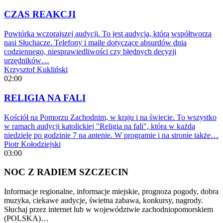
CZAS REAKCJI
Powtórka wczorajszej audycji. To jest audycja, którą współtworzą
nasi Słuchacze. Telefony i maile dotyczące absurdów dnia
codziennego, niesprawiedliwości czy błędnych decyzji
urzędników…
Krzysztof Kukliński
02:00
RELIGIA NA FALI
Kościół na Pomorzu Zachodnim, w kraju i na świecie. To wszystko
w ramach audycji katolickiej "Religia na fali", która w każdą
niedzielę po godzinie 7 na antenie. W programie i na stronie także…
Piotr Kołodziejski
03:00
NOC Z RADIEM SZCZECIN
Informacje regionalne, informacje miejskie, prognoza pogody, dobra
muzyka, ciekawe audycje, świetna zabawa, konkursy, nagrody.
Słuchaj przez internet lub w województwie zachodniopomorskiem
(POLSKA)…