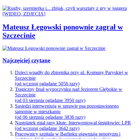
Mateusz Łęgowski ponownie zagrał w
Szczecinie
Najczęściej czytane
Dzieci wpadły do zbiornika przy ul. Komuny Paryskiej w
Szczecinie
(od wczoraj oglądane 5056 razy)
Tragiczny finał wypoczynku nad Jeziorem Głębokie w
Szczecinie
(od 03 sierpnia oglądane 3950 razy)
Sąsiedzi interweniują w sprawie psa pozostawionego
samotnie w mieszkaniu
(od 06 sierpnia oglądane 3836 razy)
Nastolatek miał rany kłute. Interweniował śmigłowiec LPR
(od wczoraj oglądane 3642 razy)
Pracownicy szpitala w Barlinku ujawniają nepotyzm i