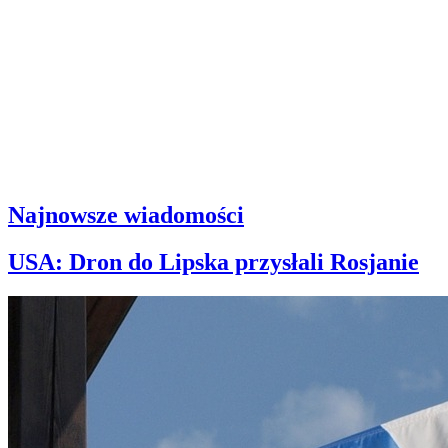
Najnowsze wiadomości
USA: Dron do Lipska przysłali Rosjanie