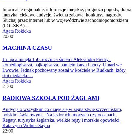
Informacje regionalne, informacje miejskie, prognoza pogody, dobra
muzyka, ciekawe audycje, świetna zabawa, konkursy, nagrody.
Słuchaj przez internet lub w województwie zachodniopomorskiem
(POLSKA)…
Agata Rokicka
20:00
MACHINA CZASU
15 lipca minęła 150. rocznica śmierci Aleksandra Fredry -
komediopisarza, bajkopisarza, pamiętnikarza i poety. Umarł we
Lwowie. Jednak pochowany został w kościele w Rudkach, który
stoi niedaleko…
Agata Rokicka
21:00
RADIOWA SZKOŁA POD ŻAGLAMI
Audycja o wszystkim co dzieje się w żeglarstwie szczecińskim,
polskim, światowym... Na jeziorach, morzach czy oceanach.
Regaty, turystyka żeglarska, wielkie rejsy i morskie opowieści.
Katarzyna Wolnik-Sayna
22:00