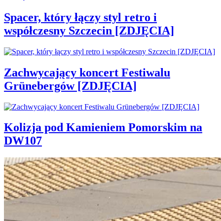
Spacer, który łączy styl retro i
współczesny Szczecin [ZDJĘCIA]
Zachwycający koncert Festiwalu
Grünebergów [ZDJĘCIA]
Kolizja pod Kamieniem Pomorskim na
DW107