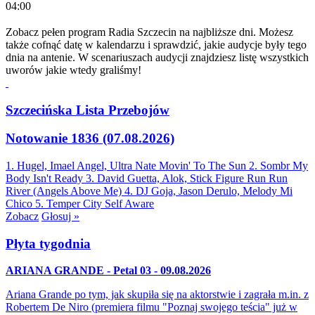
04:00
Zobacz pełen program Radia Szczecin na najbliższe dni. Możesz
także cofnąć datę w kalendarzu i sprawdzić, jakie audycje były tego
dnia na antenie. W scenariuszach audycji znajdziesz listę wszystkich
uworów jakie wtedy graliśmy!
Szczecińska Lista Przebojów
Notowanie 1836 (07.08.2026)
1. Hugel, Imael Angel, Ultra Nate
Movin' To The Sun
2. Sombr
My
Body Isn't Ready
3. David Guetta, Alok, Stick Figure
Run Run
River (Angels Above Me)
4. DJ Goja, Jason Derulo, Melody
Mi
Chico
5. Temper City
Self Aware
Zobacz
Głosuj »
Płyta tygodnia
ARIANA GRANDE - Petal 03 - 09.08.2026
Ariana Grande po tym, jak skupiła się na aktorstwie i zagrała m.in. z
Robertem De Niro (premiera filmu "Poznaj swojego teścia" już w