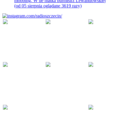
mobbing. W tle matka burmistrz Lewandowskiej
(od 05 sierpnia oglądane 3619 razy)