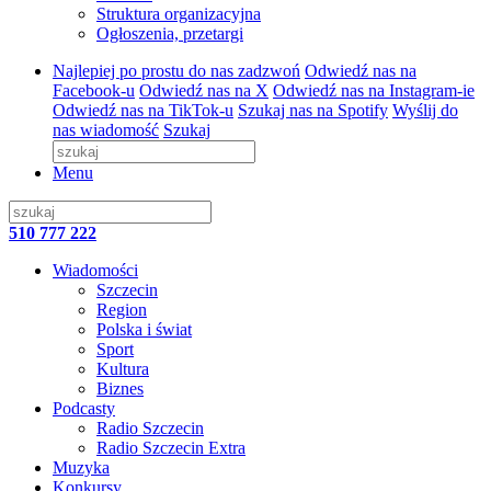
Struktura organizacyjna
Ogłoszenia, przetargi
Najlepiej po prostu do nas zadzwoń
Odwiedź nas na
Facebook-u
Odwiedź nas na X
Odwiedź nas na Instagram-ie
Odwiedź nas na TikTok-u
Szukaj nas na Spotify
Wyślij do
nas wiadomość
Szukaj
Menu
510 777 222
Wiadomości
Szczecin
Region
Polska i świat
Sport
Kultura
Biznes
Podcasty
Radio Szczecin
Radio Szczecin Extra
Muzyka
Konkursy