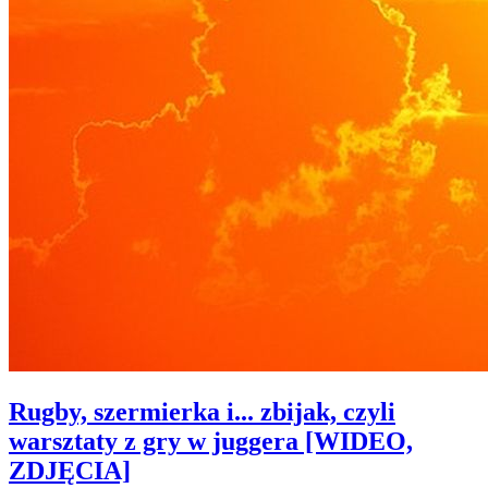
Rugby, szermierka i... zbijak, czyli
warsztaty z gry w juggera [WIDEO,
ZDJĘCIA]