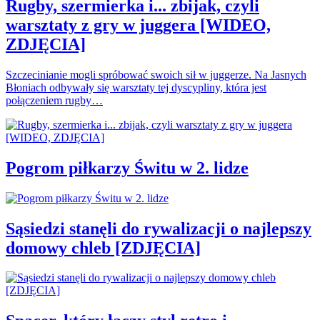
Rugby, szermierka i... zbijak, czyli
warsztaty z gry w juggera [WIDEO,
ZDJĘCIA]
Szczecinianie mogli spróbować swoich sił w juggerze. Na Jasnych
Błoniach odbywały się warsztaty tej dyscypliny, która jest
połączeniem rugby…
Pogrom piłkarzy Świtu w 2. lidze
Sąsiedzi stanęli do rywalizacji o najlepszy
domowy chleb [ZDJĘCIA]