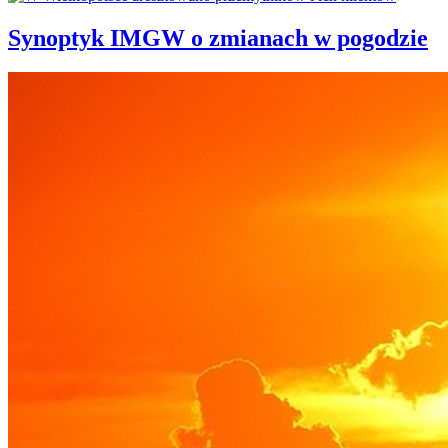
Synoptyk IMGW o zmianach w pogodzie