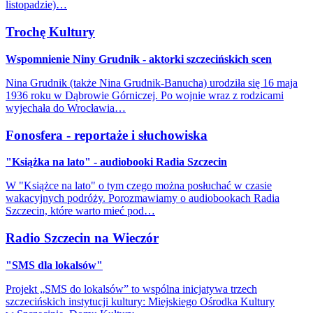
listopadzie)…
Trochę Kultury
Wspomnienie Niny Grudnik - aktorki szczecińskich scen
Nina Grudnik (także Nina Grudnik-Banucha) urodziła się 16 maja
1936 roku w Dąbrowie Górniczej. Po wojnie wraz z rodzicami
wyjechała do Wrocławia…
Fonosfera - reportaże i słuchowiska
"Książka na lato" - audiobooki Radia Szczecin
W "Książce na lato" o tym czego można posłuchać w czasie
wakacyjnych podróży. Porozmawiamy o audiobookach Radia
Szczecin, które warto mieć pod…
Radio Szczecin na Wieczór
"SMS dla lokalsów"
Projekt „SMS do lokalsów” to wspólna inicjatywa trzech
szczecińskich instytucji kultury: Miejskiego Ośrodka Kultury