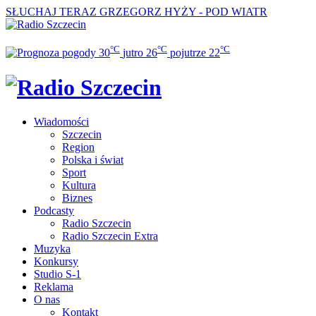
SŁUCHAJ TERAZ
GRZEGORZ HYŻY - POD WIATR
°C
°C
°C
30
jutro
26
pojutrze
22
Wiadomości
Szczecin
Region
Polska i świat
Sport
Kultura
Biznes
Podcasty
Radio Szczecin
Radio Szczecin Extra
Muzyka
Konkursy
Studio S-1
Reklama
O nas
Kontakt