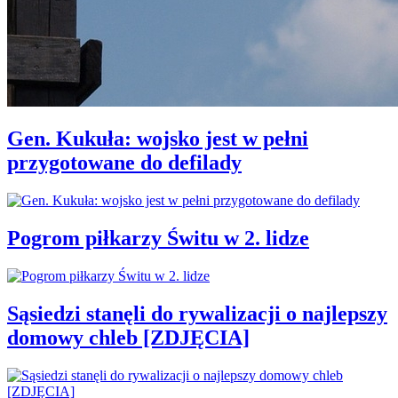
Gen. Kukuła: wojsko jest w pełni
przygotowane do defilady
Pogrom piłkarzy Świtu w 2. lidze
Sąsiedzi stanęli do rywalizacji o najlepszy
domowy chleb [ZDJĘCIA]