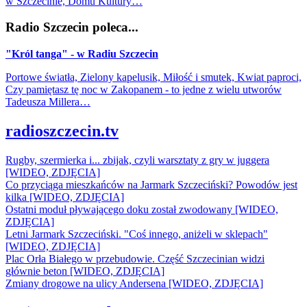
w Szczecinie, Domu Kultury…
Radio Szczecin poleca...
"Król tanga" - w Radiu Szczecin
Portowe światła, Zielony kapelusik, Miłość i smutek, Kwiat paproci,
Czy pamiętasz tę noc w Zakopanem - to jedne z wielu utworów
Tadeusza Millera…
radioszczecin.tv
Rugby, szermierka i... zbijak, czyli warsztaty z gry w juggera
[WIDEO, ZDJĘCIA]
Co przyciąga mieszkańców na Jarmark Szczeciński? Powodów jest
kilka [WIDEO, ZDJĘCIA]
Ostatni moduł pływającego doku został zwodowany [WIDEO,
ZDJĘCIA]
Letni Jarmark Szczeciński. "Coś innego, aniżeli w sklepach"
[WIDEO, ZDJĘCIA]
Plac Orła Białego w przebudowie. Część Szczecinian widzi
głównie beton [WIDEO, ZDJĘCIA]
Zmiany drogowe na ulicy Andersena [WIDEO, ZDJĘCIA]