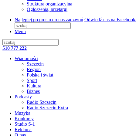
Struktura organizacyjna
Ogłoszenia, przetargi
Najlepiej po prostu do nas zadzwoń
Odwiedź nas na Facebook
Menu
510 777 222
Wiadomości
Szczecin
Region
Polska i świat
Sport
Kultura
Biznes
Podcasty
Radio Szczecin
Radio Szczecin Extra
Muzyka
Konkursy
Studio S-1
Reklama
O nas