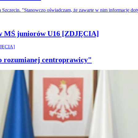
a Szczecin. "Stanowczo oświadczam, że zawarte w nim informacje do
 w MŚ juniorów U16 [ZDJĘCIA]
ko rozumianej centroprawicy"