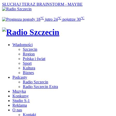
SŁUCHAJ TERAZ
BRAINSTORM - MAYBE
°C
°C
°C
18
jutro
24
pojutrze
30
Wiadomości
Szczecin
Region
Polska i świat
Sport
Kultura
Biznes
Podcasty
Radio Szczecin
Radio Szczecin Extra
Muzyka
Konkursy
Studio S-1
Reklama
O nas
Kontakt