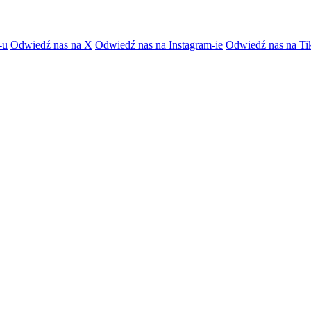
-u
Odwiedź nas na X
Odwiedź nas na Instagram-ie
Odwiedź nas na Ti