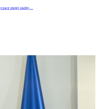
tyczące mojej osoby…