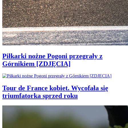
Piłkarki nożne Pogoni przegrały z
Górnikiem [ZDJĘCIA]
Tour de France kobiet. Wycofała się
triumfatorka sprzed roku