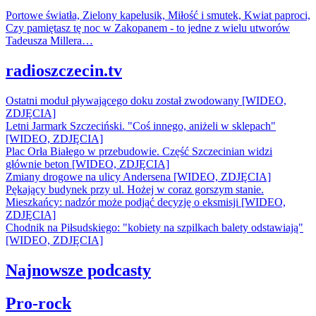
Portowe światła, Zielony kapelusik, Miłość i smutek, Kwiat paproci,
Czy pamiętasz tę noc w Zakopanem - to jedne z wielu utworów
Tadeusza Millera…
radioszczecin.tv
Ostatni moduł pływającego doku został zwodowany [WIDEO,
ZDJĘCIA]
Letni Jarmark Szczeciński. "Coś innego, aniżeli w sklepach"
[WIDEO, ZDJĘCIA]
Plac Orła Białego w przebudowie. Część Szczecinian widzi
głównie beton [WIDEO, ZDJĘCIA]
Zmiany drogowe na ulicy Andersena [WIDEO, ZDJĘCIA]
Pękający budynek przy ul. Hożej w coraz gorszym stanie.
Mieszkańcy: nadzór może podjąć decyzję o eksmisji [WIDEO,
ZDJĘCIA]
Chodnik na Piłsudskiego: "kobiety na szpilkach balety odstawiają"
[WIDEO, ZDJĘCIA]
Najnowsze podcasty
Pro-rock