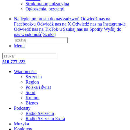
Struktura organizacyjna
Ogłoszenia, przetargi
Najlepiej po prostu do nas zadzwoń
Odwiedź nas na
Facebook-u
Odwiedź nas na X
Odwiedź nas na Instagram-ie
Odwiedź nas na TikTok-u
Szukaj nas na Spotify
Wyślij do
nas wiadomość
Szukaj
Menu
510 777 222
Wiadomości
Szczecin
Region
Polska i świat
Sport
Kultura
Biznes
Podcasty
Radio Szczecin
Radio Szczecin Extra
Muzyka
Konkursy