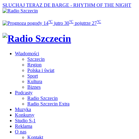
SŁUCHAJ TERAZ
DE BARGE - RHYTHM OF THE NIGHT
°C
°C
°C
14
jutro
30
pojutrze
27
Wiadomości
Szczecin
Region
Polska i świat
Sport
Kultura
Biznes
Podcasty
Radio Szczecin
Radio Szczecin Extra
Muzyka
Konkursy
Studio S-1
Reklama
O nas
Kontakt