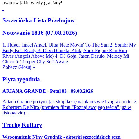
uworów jakie wtedy graliśmy!
Szczecińska Lista Przebojów
Notowanie 1836 (07.08.2026)
1. Hugel, Imael Angel, Ultra Nate
Movin' To The Sun
2. Sombr
My
Body Isn't Ready
3. David Guetta, Alok, Stick Figure
Run Run
River (Angels Above Me)
4. DJ Goja, Jason Derulo, Melody
Mi
Chico
5. Temper City
Self Aware
Zobacz
Głosuj »
Płyta tygodnia
ARIANA GRANDE - Petal 03 - 09.08.2026
Ariana Grande po tym, jak skupiła się na aktorstwie i zagrała m.in. z
Robertem De Niro (premiera filmu "Poznaj swojego teścia" już w
listopadzie)…
Trochę Kultury
Wspomnienie Niny Grudnik - aktorki szczecińskich scen