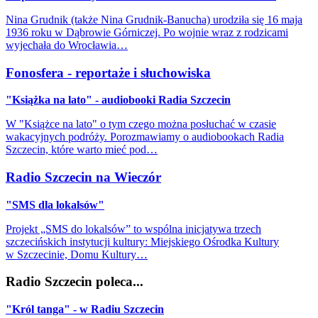
Nina Grudnik (także Nina Grudnik-Banucha) urodziła się 16 maja
1936 roku w Dąbrowie Górniczej. Po wojnie wraz z rodzicami
wyjechała do Wrocławia…
Fonosfera - reportaże i słuchowiska
"Książka na lato" - audiobooki Radia Szczecin
W "Książce na lato" o tym czego można posłuchać w czasie
wakacyjnych podróży. Porozmawiamy o audiobookach Radia
Szczecin, które warto mieć pod…
Radio Szczecin na Wieczór
"SMS dla lokalsów"
Projekt „SMS do lokalsów” to wspólna inicjatywa trzech
szczecińskich instytucji kultury: Miejskiego Ośrodka Kultury
w Szczecinie, Domu Kultury…
Radio Szczecin poleca...
"Król tanga" - w Radiu Szczecin