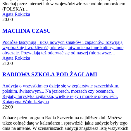
Słuchaj przez internet lub w województwie zachodniopomorskiem
(POLSKA)…
Agata Rokicka
20:00
MACHINA CZASU
Podróże fascynują - uczą nowych smaków i zapachów, rozwijają
wyobraźnię i wrażliwość, ułatwiają otwarcie na inne kultury, inne
obyczaje. Pozwalają też oderwać się od naszej (nie zawsze…
Agata Rokicka
21:00
RADIOWA SZKOŁA POD ŻAGLAMI
Audycja o wszystkim co dzieje się w żeglarstwie szczecińskim,
polskim, światowym... Na jeziorach, morzach czy oceanach.
Regaty, turystyka żeglarska, wielkie rejsy i morskie opowieści.
Katarzyna Wolnik-Sayna
22:00
Zobacz pełen program Radia Szczecin na najbliższe dni. Możesz
także cofnąć datę w kalendarzu i sprawdzić, jakie audycje były tego
dnia na antenie. W scenariuszach audycji znajdziesz listę wszystkich