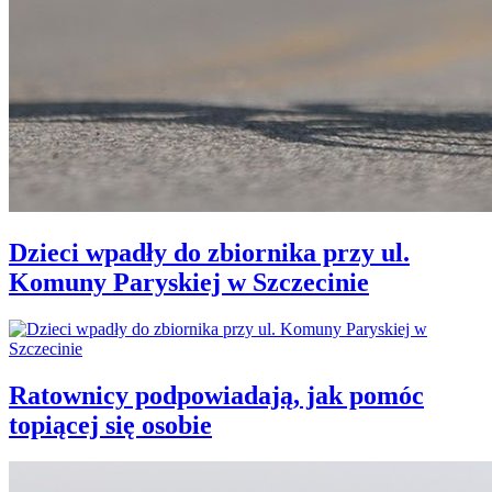
Dzieci wpadły do zbiornika przy ul.
Komuny Paryskiej w Szczecinie
Ratownicy podpowiadają, jak pomóc
topiącej się osobie