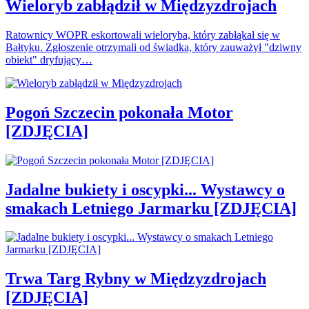
Wieloryb zabłądził w Międzyzdrojach
Ratownicy WOPR eskortowali wieloryba, który zabłąkał się w
Bałtyku. Zgłoszenie otrzymali od świadka, który zauważył "dziwny
obiekt" dryfujący…
Pogoń Szczecin pokonała Motor
[ZDJĘCIA]
Jadalne bukiety i oscypki... Wystawcy o
smakach Letniego Jarmarku [ZDJĘCIA]
Trwa Targ Rybny w Międzyzdrojach
[ZDJĘCIA]