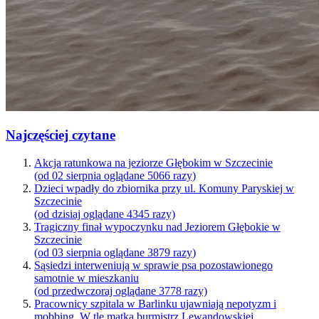
Najczęściej czytane
Akcja ratunkowa na jeziorze Głębokim w Szczecinie
(od 02 sierpnia oglądane 5066 razy)
Dzieci wpadły do zbiornika przy ul. Komuny Paryskiej w
Szczecinie
(od dzisiaj oglądane 4345 razy)
Tragiczny finał wypoczynku nad Jeziorem Głębokie w
Szczecinie
(od 03 sierpnia oglądane 3879 razy)
Sąsiedzi interweniują w sprawie psa pozostawionego
samotnie w mieszkaniu
(od przedwczoraj oglądane 3778 razy)
Pracownicy szpitala w Barlinku ujawniają nepotyzm i
mobbing. W tle matka burmistrz Lewandowskiej