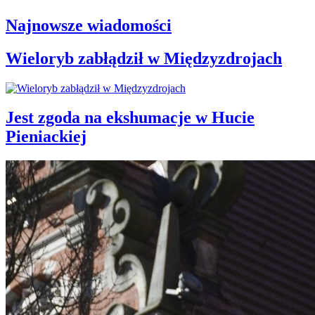
Najnowsze wiadomości
Wieloryb zabłądził w Międzyzdrojach
Jest zgoda na ekshumacje w Hucie
Pieniackiej