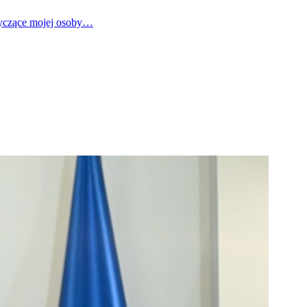
tyczące mojej osoby…