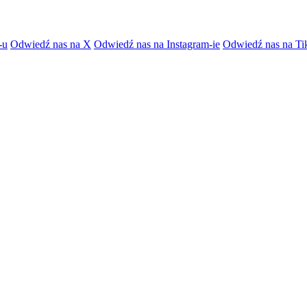
-u
Odwiedź nas na X
Odwiedź nas na Instagram-ie
Odwiedź nas na Ti