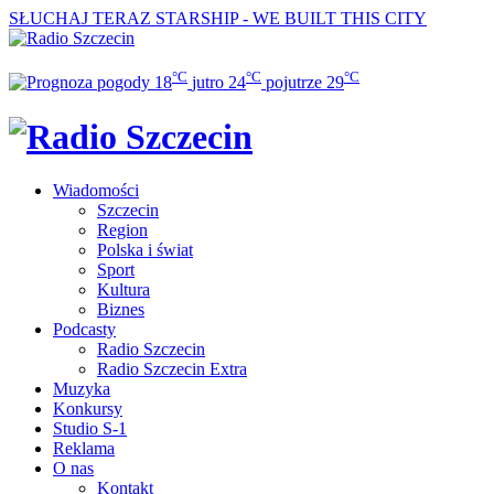
SŁUCHAJ TERAZ
STARSHIP - WE BUILT THIS CITY
°C
°C
°C
18
jutro
24
pojutrze
29
Wiadomości
Szczecin
Region
Polska i świat
Sport
Kultura
Biznes
Podcasty
Radio Szczecin
Radio Szczecin Extra
Muzyka
Konkursy
Studio S-1
Reklama
O nas
Kontakt