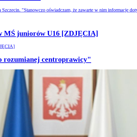
a Szczecin. "Stanowczo oświadczam, że zawarte w nim informacje do
 w MŚ juniorów U16 [ZDJĘCIA]
ko rozumianej centroprawicy"