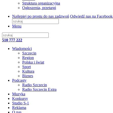
Struktura organizacyjna
Ogłoszenia, przetargi
Najlepiej po prostu do nas zadzwoń
Odwiedź nas na Facebook
Menu
510 777 222
Wiadomości
Szczecin
Region
Polska i świat
Sport
Kultura
Biznes
Podcasty
Radio Szczecin
Radio Szczecin Extra
Muzyka
Konkursy
Studio S-1
Reklama
O nas