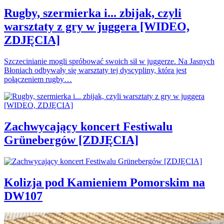
Rugby, szermierka i... zbijak, czyli
warsztaty z gry w juggera [WIDEO,
ZDJĘCIA]
Szczecinianie mogli spróbować swoich sił w juggerze. Na Jasnych
Błoniach odbywały się warsztaty tej dyscypliny, która jest
połączeniem rugby…
Zachwycający koncert Festiwalu
Grünebergów [ZDJĘCIA]
Kolizja pod Kamieniem Pomorskim na
DW107