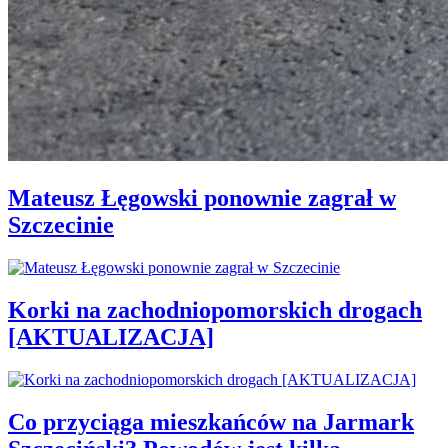
Mateusz Łęgowski ponownie zagrał w
Szczecinie
Korki na zachodniopomorskich drogach
[AKTUALIZACJA]
Co przyciąga mieszkańców na Jarmark