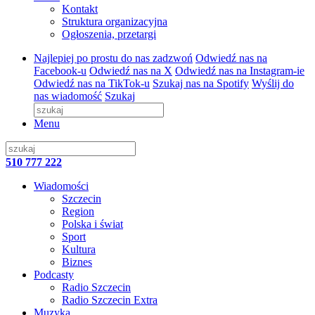
Kontakt
Struktura organizacyjna
Ogłoszenia, przetargi
Najlepiej po prostu do nas zadzwoń
Odwiedź nas na
Facebook-u
Odwiedź nas na X
Odwiedź nas na Instagram-ie
Odwiedź nas na TikTok-u
Szukaj nas na Spotify
Wyślij do
nas wiadomość
Szukaj
Menu
510 777 222
Wiadomości
Szczecin
Region
Polska i świat
Sport
Kultura
Biznes
Podcasty
Radio Szczecin
Radio Szczecin Extra
Muzyka