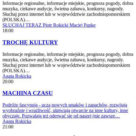
Informacje regionalne, informacje miejskie, prognoza pogody, dobra
muzyka, ciekawe audycje, świetna zabawa, konkursy, nagrody.
Słuchaj przez internet lub w województwie zachodniopomorskiem
(POLSKA)…
SŁUCHAJ TERAZ
Piotr Rokicki
Maciej Papke
18:00
TROCHĘ KULTURY
Informacje regionalne, informacje miejskie, prognoza pogody, dobra
muzyka, ciekawe audycje, świetna zabawa, konkursy, nagrody.
Słuchaj przez internet lub w województwie zachodniopomorskiem
(POLSKA)…
Agata Rokicka
20:00
MACHINA CZASU
Podróże fascynują - uczą nowych smaków i zapachów, rozwijają
wyobraźnię i wrażliwość, ułatwiają otwarcie na inne kultury, inne
obyczaje. Pozwalają też oderwać się od naszej (nie zawsze…
Agata Rokicka
21:00