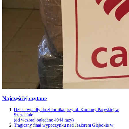
Najczęściej czytane
Dzieci wpadły do zbiornika przy ul. Komuny Paryskiej w
Szczecinie
(od wczoraj oglądane 4944 razy)
Tragiczny finał wypoczynku nad Jeziorem Głębokie w