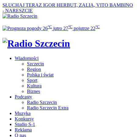
SŁUCHAJ TERAZ
IGOR HERBUT, ZALIA, VITO BAMBINO
- NARESZCIE
°C
°C
°C
26
jutro
27
pojutrze
22
Wiadomości
Szczecin
Region
Polska i świat
Sport
Kultura
Biznes
Podcasty
Radio Szczecin
Radio Szczecin Extra
Muzyka
Konkursy
Studio S-1
Reklama
O nas