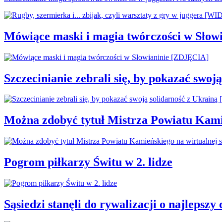
Mówiące maski i magia twórczości w Słow
Szczecinianie zebrali się, by pokazać swo
Można zdobyć tytuł Mistrza Powiatu Kamie
Pogrom piłkarzy Świtu w 2. lidze
Sąsiedzi stanęli do rywalizacji o najleps