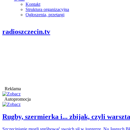
Kontakt
Struktura organizacyjna
Ogłoszenia, przetargi
radioszczecin.tv
Reklama
Autopromocja
Rugby, szermierka i... zbijak, czyli war
Szczecinianie mogli spróbować swoich sił w juggerze. Na Jasnych Bł