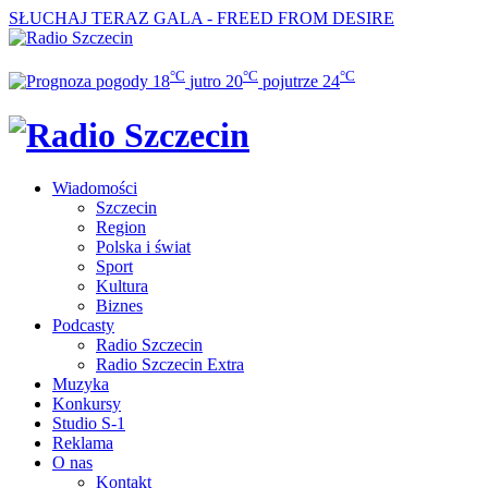
SŁUCHAJ TERAZ
GALA - FREED FROM DESIRE
°C
°C
°C
18
jutro
20
pojutrze
24
Wiadomości
Szczecin
Region
Polska i świat
Sport
Kultura
Biznes
Podcasty
Radio Szczecin
Radio Szczecin Extra
Muzyka
Konkursy
Studio S-1
Reklama
O nas
Kontakt