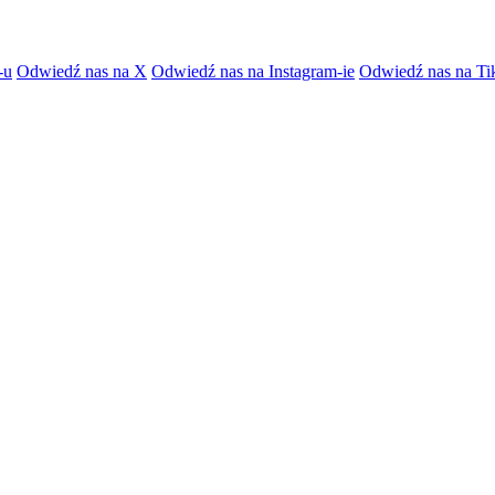
-u
Odwiedź nas na X
Odwiedź nas na Instagram-ie
Odwiedź nas na Ti