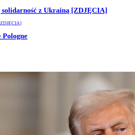
ją solidarność z Ukrainą [ZDJĘCIA]
e Pologne