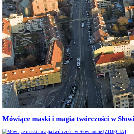
Mówiące maski i magia twórczości w Słow