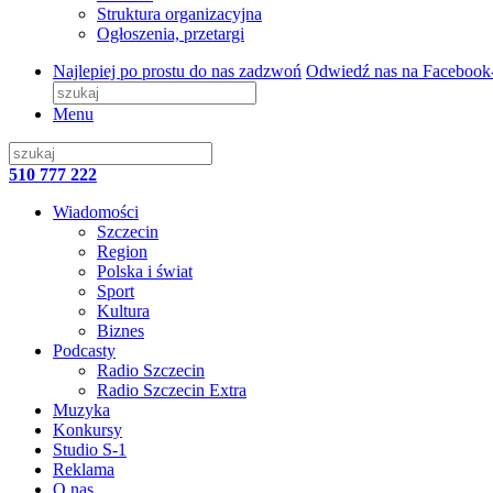
Struktura organizacyjna
Ogłoszenia, przetargi
Najlepiej po prostu do nas zadzwoń
Odwiedź nas na Facebook
Menu
510 777 222
Wiadomości
Szczecin
Region
Polska i świat
Sport
Kultura
Biznes
Podcasty
Radio Szczecin
Radio Szczecin Extra
Muzyka
Konkursy
Studio S-1
Reklama
O nas