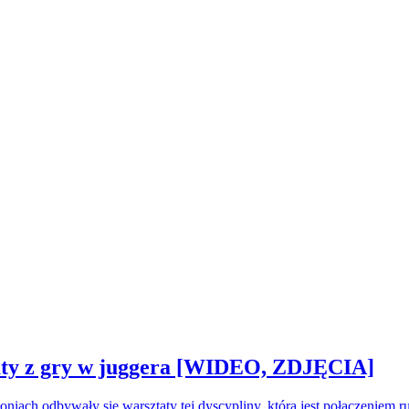
sztaty z gry w juggera [WIDEO, ZDJĘCIA]
oniach odbywały się warsztaty tej dyscypliny, która jest połączeniem