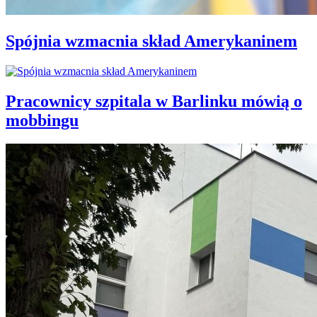
Spójnia wzmacnia skład Amerykaninem
Pracownicy szpitala w Barlinku mówią o
mobbingu