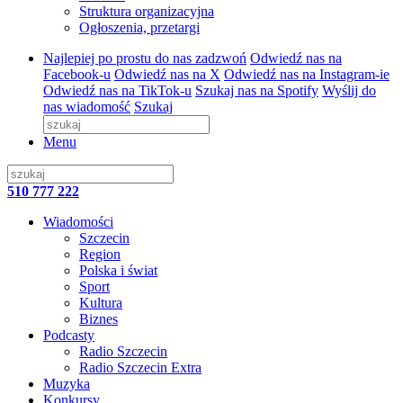
Struktura organizacyjna
Ogłoszenia, przetargi
Najlepiej po prostu do nas zadzwoń
Odwiedź nas na
Facebook-u
Odwiedź nas na X
Odwiedź nas na Instagram-ie
Odwiedź nas na TikTok-u
Szukaj nas na Spotify
Wyślij do
nas wiadomość
Szukaj
Menu
510 777 222
Wiadomości
Szczecin
Region
Polska i świat
Sport
Kultura
Biznes
Podcasty
Radio Szczecin
Radio Szczecin Extra
Muzyka
Konkursy