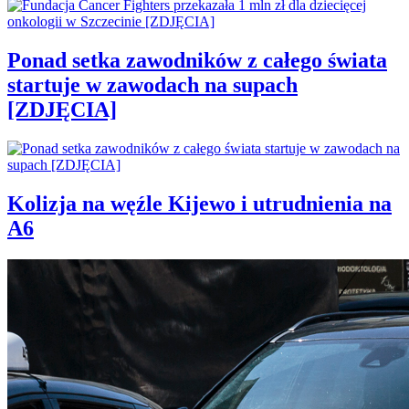
Ponad setka zawodników z całego świata
startuje w zawodach na supach
[ZDJĘCIA]
Kolizja na węźle Kijewo i utrudnienia na
A6