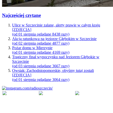
Najczęściej czytane
Ulice w Szczecinie zalane, alerty prawie w całym kraju
[ZDJĘCIA]
(od 01 sierpnia oglądane 8438 razy)
Akcja ratunkowa na jeziorze Głębokim w Szczecinie
(od 02 sierpnia oglądane 4877 razy)
Pożar domu w Mierzynie
(od 01 sierpnia oglądane 4169 razy)
Tragiczny finał wypoczynku nad Jeziorem Głębokie w
Szczecinie
(od 03 sierpnia oglądane 3667 razy)
Owsiak: Zachodniopomorskie, obyśmy tutaj zostali
[ZDJĘCIA]
(od 01 sierpnia oglądane 3064 razy)