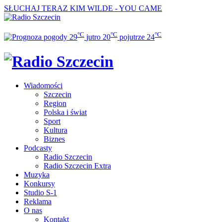
SŁUCHAJ TERAZ
KIM WILDE - YOU CAME
°C
°C
°C
29
jutro
20
pojutrze
24
Wiadomości
Szczecin
Region
Polska i świat
Sport
Kultura
Biznes
Podcasty
Radio Szczecin
Radio Szczecin Extra
Muzyka
Konkursy
Studio S-1
Reklama
O nas
Kontakt