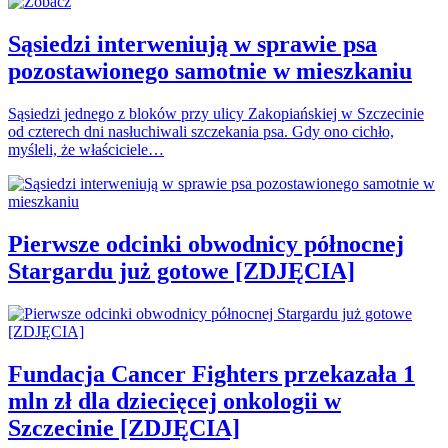
Sąsiedzi interweniują w sprawie psa
pozostawionego samotnie w mieszkaniu
Sąsiedzi jednego z bloków przy ulicy Zakopiańskiej w Szczecinie
od czterech dni nasłuchiwali szczekania psa. Gdy ono cichło,
myśleli, że właściciele…
Pierwsze odcinki obwodnicy północnej
Stargardu już gotowe [ZDJĘCIA]
Fundacja Cancer Fighters przekazała 1
mln zł dla dziecięcej onkologii w
Szczecinie [ZDJĘCIA]