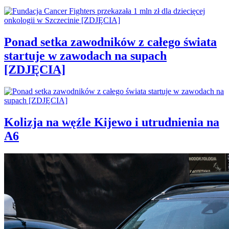
Ponad setka zawodników z całego świata
startuje w zawodach na supach
[ZDJĘCIA]
Kolizja na węźle Kijewo i utrudnienia na
A6