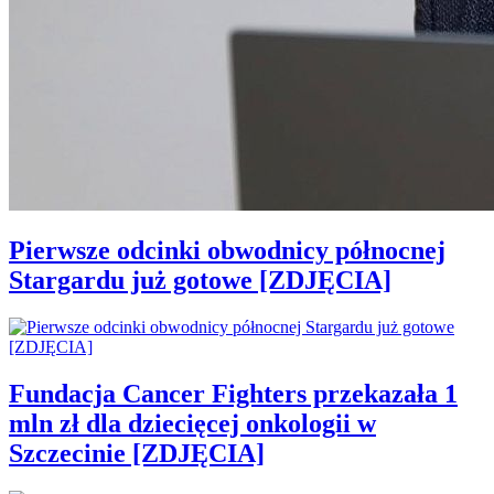
Pierwsze odcinki obwodnicy północnej
Stargardu już gotowe [ZDJĘCIA]
Fundacja Cancer Fighters przekazała 1
mln zł dla dziecięcej onkologii w
Szczecinie [ZDJĘCIA]