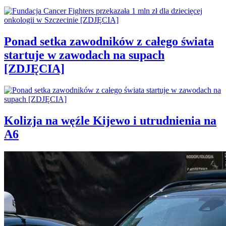
Ponad setka zawodników z całego świata
startuje w zawodach na supach
[ZDJĘCIA]
Kolizja na węźle Kijewo i utrudnienia na
A6