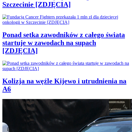
Szczecinie [ZDJĘCIA]
Ponad setka zawodników z całego świata
startuje w zawodach na supach
[ZDJĘCIA]
Kolizja na węźle Kijewo i utrudnienia na
A6