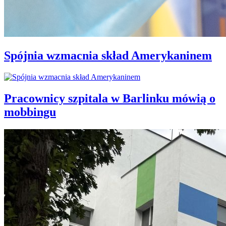
Spójnia wzmacnia skład Amerykaninem
Pracownicy szpitala w Barlinku mówią o
mobbingu