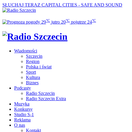
SŁUCHAJ TERAZ
CAPITAL CITIES - SAFE AND SOUND
°C
°C
°C
29
jutro
20
pojutrze
24
Wiadomości
Szczecin
Region
Polska i świat
Sport
Kultura
Biznes
Podcasty
Radio Szczecin
Radio Szczecin Extra
Muzyka
Konkursy
Studio S-1
Reklama
O nas
Kontakt