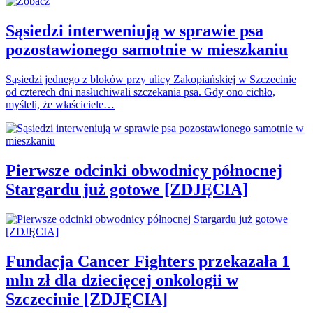
Sąsiedzi interweniują w sprawie psa
pozostawionego samotnie w mieszkaniu
Sąsiedzi jednego z bloków przy ulicy Zakopiańskiej w Szczecinie
od czterech dni nasłuchiwali szczekania psa. Gdy ono cichło,
myśleli, że właściciele…
Pierwsze odcinki obwodnicy północnej
Stargardu już gotowe [ZDJĘCIA]
Fundacja Cancer Fighters przekazała 1
mln zł dla dziecięcej onkologii w
Szczecinie [ZDJĘCIA]