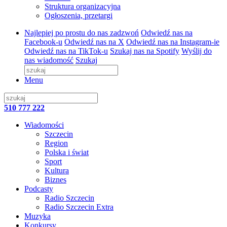
Struktura organizacyjna
Ogłoszenia, przetargi
Najlepiej po prostu do nas zadzwoń
Odwiedź nas na
Facebook-u
Odwiedź nas na X
Odwiedź nas na Instagram-ie
Odwiedź nas na TikTok-u
Szukaj nas na Spotify
Wyślij do
nas wiadomość
Szukaj
Menu
510 777 222
Wiadomości
Szczecin
Region
Polska i świat
Sport
Kultura
Biznes
Podcasty
Radio Szczecin
Radio Szczecin Extra
Muzyka
Konkursy